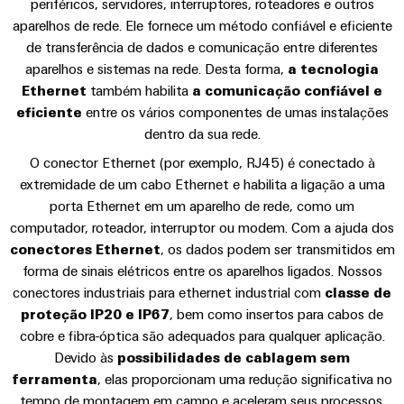
Referências
de
periféricos, servidores, interruptores, roteadores e outros
engenharia
Industrial
cabos
de
Conexel
gestão
aparelhos de rede. Ele fornece um método confiável e eficiente
digital
5G
ferro
by
e
de transferência de dados e comunicação entre diferentes
Cabo
Downloads
Soluções
Weidmüller
aparelhos e sistemas na rede. Desta forma,
a tecnologia
Weidmüller
Certificados
Single
de
modernas
Ethernet
também habilita
a comunicação confiável e
Configurator
e
Pair
conexão,
Artigo técnico gratuito
Orange
digitais
eficiente
entre os vários componentes de umas instalações
Ethernet
cabos
para
Downloads
Serviços
Mag
dentro da sua rede.
de
uma
de
|
Seu contato direto
O conector Ethernet (por exemplo, RJ45) é conectado à
mobilidade
ligação
Catálogos
conector
Revista
ecológica
extremidade de um cabo Ethernet e habilita a ligação a uma
Quadro
e
nos
PCB
do
Certificações
porta Ethernet em um aparelho de rede, como um
e
transportes
cabos
cliente
computador, roteador, interruptor ou modem. Com a ajuda dos
e
ferroviários
campo
Serviços
conectores Ethernet
, os dados podem ser transmitidos em
Cablagem
Aprovações
Centro
de
Nosso
forma de sinais elétricos entre os aparelhos ligados. Nossos
Construção
do
de
laboratório
gerenciamento
conectores industriais para ethernet industrial com
classe de
inteligente
sistema
dados
proteção IP20 e IP67
, bem como insertos para cabos de
de
Distribuição
CLP
Soluções
cobre e fibra-óptica são adequados para qualquer aplicação.
quadros
e
e
Suporte
Imprensa
Devido às
Buscar
possibilidades de cablagem sem
produtos
soluções
ferramenta
, elas proporcionam uma redução significativa no
Fiação
um
para
Apoio
Notícias
de
tempo de montagem em campo e aceleram seus processos.
centros