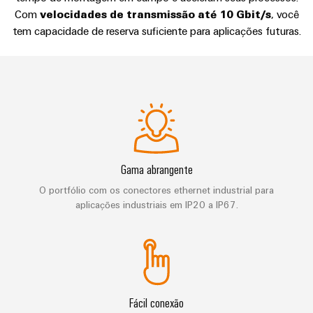
de
Distribuidor
técnico
da
migração
de
Com
velocidades de transmissão até 10 Gbit/s
, você
campo
dados
empresa
tem capacidade de reserva suficiente para aplicações futuras.
-
Conformidade
Interfaces
VISÃO
Medição
eficientes,
GERAL
com
de
confiáveis,
inteligente
produtos
serviço
escaláveis
Nossos
ambientais
Soluções
parceiros
Construção
Caixas
para
naval
PSIRT
de
Distribuição
o
Soluções
distribuição
local
Dados
de
IIoT
ligação
de
Gama abrangente
de
e
abrangentes
trabalho
engenharia
O portfólio com os conectores ethernet industrial para
para
rede
Sistemas
o
aplicações industriais em IP20 a IP67.
de
eletrônicos
Weidmüller
Catálogos
setor
parceiros
marítimo
Configurator
de
Módulos
de
produtos
Energia
de
automação
técnicos
eólica
relés
Sistemas
Excelência
Encontre
e
Reparos
Fácil conexão
e
operacional