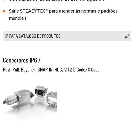
e
energética
elétricas
software
Série STEADYTEC® para atender às normas e padrões
Infraestruturas
mundiais
de
Comandos
Fabricante
edifícios
Sistemas
de
Soluções
IR PARA CATÁLOGO DE PRODUTOS
para
I/O
dispositivos
os
requisitos
Ethernet
Conectores
específicos
Conectores IP67
industrial
PCB
das
Push Pull, Bayonet, SNAP IN, HDC, M12 D-Code/X-Code
infraestruturas
e
Painéis
de
terminais
edifícios
de
PCB
toque
Construção
de
Serviços
Ferramentas
quadros
de
de
elétricos
conector
engenharia
Soluções
PCB
e
para
os