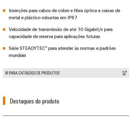
visualização
Fabricante
desafios
de
Inserções para cabos de cobre e fibra óptica e caixas de
da
Medição
Equipamentos
construção
metal e plástico robustas em IP67
de
de
Originais
quadros
energia
Velocidade de transmissão de até 10 Gigabit/s para
(OEM)
elétricos
capacidade de reserva para aplicações futuras
Weidmüller
Máquinas
Industrial
Série STEADYTEC® para atender às normas e padrões
Soluções
mundiais
AI
para
os
Acesso
vários
IR PARA CATÁLOGO DE PRODUTOS
setores
remoto
de
automação
Plataforma
de
de
máquinas
Destaques do produto
e
serviços
fábricas
industriais
Petróleo
easyConnect
e