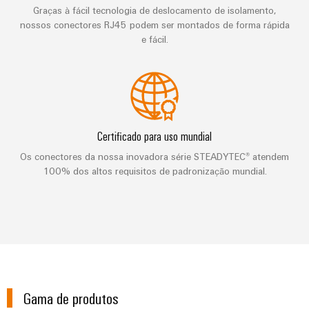
seu
relés
em
e
soluções
Graças à fácil tecnologia de deslocamento de isolamento,
parceiro
de
energia
peças
nossos conectores RJ45 podem ser montados de forma rápida
eólica
de
estado
Automação
e fácil.
de
soluções
sólido
Energia
descentralizada
substituição
de
tradicional
Amplificador
Automação
Cursos
Industrial
O
de
industrial
futuro
de
IoT
para
isolamento
formação
&
a
IIoT
Certificado para uso mundial
e
e
Automation
geração
&
transdutores
Os conectores da nossa inovadora série STEADYTEC® atendem
comprovada
seminários
Software
de
100% dos altos requisitos de padronização mundial.
de
energia
de
medição
Eventos
Automação
Fabricantes
Opções
e
Fontes
de
de
feiras
Industrial
de
dispositivos
pedido
analytics
alimentação
Feiras
Soluções
digital
de
e
IoT
Carcaças
conectividade
Gama de produtos
eShop
eventos
industrial
inovadoras
para