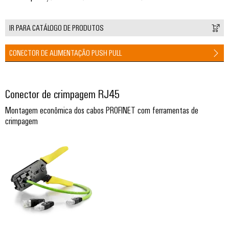
industrial
energéticas
modernas
IR PARA CATÁLOGO DE PRODUTOS
Infraestrutura
Tratamento
do
da
CONECTOR DE ALIMENTAÇÃO PUSH PULL
quadro
água
e
das
Conector de crimpagem RJ45
Serviço
águas
de
Montagem econômica dos cabos PROFINET com ferramentas de
residuais
crimpagem
montagem
Soluções
para
Réguas
a
de
indústria
de
terminais
tratamento
montadas
de
água
Caixas
e
resíduos
modificadas