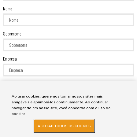
Nome
Sobrenome
Empresa
Eu concordo que meus dados sejam processados pela Weidmüller
Conexel do Brasil e empresas relacionadas para fins de recebimento de
Ao usar cookies, queremos tornar nossos sites mais
amigáveis e aprimorá-los continuamente. Ao continuar
uma newsletter. A newsletter contém informações sobre produtos e
navegando em nosso site, você concorda com o uso de
cookies.
serviços, ofertas interessantes e promoções atuais da Weidmüller
Conexel do Brasil e empresas relacionadas. Posso retirar meu
ACEITAR TODOS OS COOKIES
consentimento a qualquer momento, enviando um e-mail para: