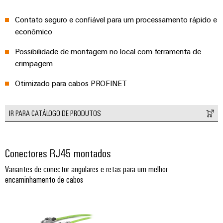
e
equipadas
Contato seguro e confiável para um processamento rápido e
econômico
Conjuntos
de
Possibilidade de montagem no local com ferramenta de
cabos
crimpagem
personalizados
Otimizado para cabos PROFINET
IR PARA CATÁLOGO DE PRODUTOS
Inovações de
produtos
Conectividade
prática para o
Conectores RJ45 montados
seu setor.
Nossas
Variantes de conector angulares e retas para um melhor
inovações de
encaminhamento de cabos
conectividade
industrial.