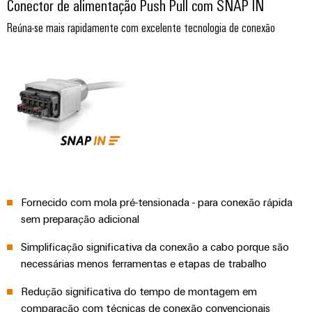
Conector de alimentação Push Pull com SNAP IN
gás
Garante
Local
Reúna-se mais rapidamente com excelente tecnologia de conexão
a
de
proteção
trabalho
das
operações
e
com
acessórios
soluções
integradas
Ferramentas
para
o
Máquinas
setor
de
automáticas
processos
Software
Fornecido com mola pré-tensionada - para conexão rápida
Transmissão
sem preparação adicional
e
Identificadores
distribuição
Simplificação significativa da conexão a cabo porque são
Impressoras
Estabilidade
necessárias menos ferramentas e etapas de trabalho
e
industriais
segurança
Redução significativa do tempo de montagem em
para
Iluminação
comparação com técnicas de conexão convencionais
redes