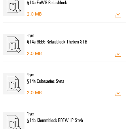
§14a EnWG Relaisblock
2,0 MB
Flyer
§14a 9EEG Relaisblock Theben STB
2,0 MB
Flyer
§14a Cubeseries Syna
2,0 MB
Flyer
§14a Klemmblock BDEW LP Stvb