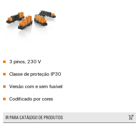
e
equipadas
Conjuntos
de
cabos
personalizados
3 pinos, 230 V
Inovações de
Classe de proteção IP30
produtos
Versão com e sem fusível
Conectividade
prática para o
seu setor.
Codificado por cores
Nossas
inovações de
conectividade
industrial.
IR PARA CATÁLOGO DE PRODUTOS