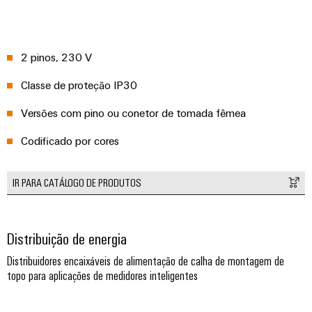
industrial
energéticas
modernas
Infraestrutura
Tratamento
2 pinos, 230 V
do
da
quadro
Classe de proteção IP30
água
e
Versões com pino ou conetor de tomada fêmea
das
Serviço
águas
Codificado por cores
de
residuais
montagem
Soluções
IR PARA CATÁLOGO DE PRODUTOS
para
Réguas
a
de
indústria
de
terminais
Distribuição de energia
tratamento
montadas
de
Distribuidores encaixáveis de alimentação de calha de montagem de
água
topo para aplicações de medidores inteligentes
Caixas
e
resíduos
modificadas