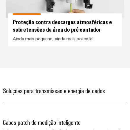
globais
para
eletrônica
Interface
Segurança
dispositivos
OCI
Experiência
industrial
Proteção
Fotovoltaico
Proteção contra descargas atmosféricas e
digital
contra
Aproveitando
Interface
Soluções
sobretensões da área do pré-contador
a
descargas
EDI
de
energia
Ainda mais pequeno, ainda mais potente!
atmosféricas
solar
gerenciamento
e
para
de
VISÃO
a
sobretensões
GERAL
energia
eficiência
de
PV
recursos
Plataforma
combiner
de
Hidrogênio
boxes
serviços
O
Soluções para transmissão e energia de dados
industriais
hidrogênio
Distribuidores
como
easyConnect
Fieldbus
tecnologia
fundamental
Controlador
para
de
a
Cabos patch de medição inteligente
Automação
transição
centrais