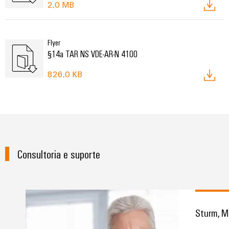
2,0 MB
Flyer
§14a TAR NS VDE-AR-N 4100
826,0 KB
Consultoria e suporte
Sturm, M