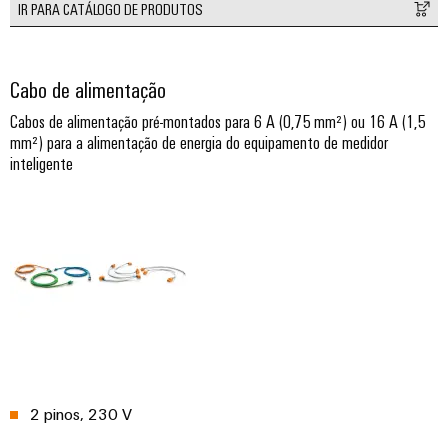
visualização
Fabricante
IR PARA CATÁLOGO DE PRODUTOS
desafios
de
da
Medição
Equipamentos
construção
de
de
Originais
Cabo de alimentação
quadros
energia
(OEM)
elétricos
Cabos de alimentação pré-montados para 6 A (0,75 mm²) ou 16 A (1,5
Weidmüller
mm²) para a alimentação de energia do equipamento de medidor
Máquinas
Industrial
inteligente
Soluções
AI
para
os
Acesso
vários
setores
remoto
de
automação
Plataforma
de
de
máquinas
e
serviços
fábricas
industriais
Petróleo
easyConnect
2 pinos, 230 V
e