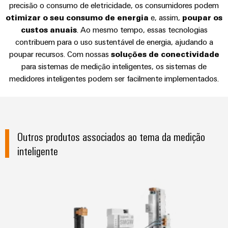
de
engenharia
precisão o consumo de eletricidade, os consumidores podem
Industrial
cabos
de
Conexel
gestão
Consultoria e suporte
otimizar o seu consumo de energia
e, assim,
poupar os
digital
5G
ferro
by
e
Cabo
custos anuais
. Ao mesmo tempo, essas tecnologias
Soluções
Weidmüller
Weidmüller
Certificados
Single
de
contribuem para o uso sustentável de energia, ajudando a
modernas
Configurator
e
poupar recursos. Com nossas
soluções de conectividade
Pair
conexão,
Orange
digitais
para sistemas de medição inteligentes, os sistemas de
Ethernet
cabos
para
Downloads
Serviços
Mag
medidores inteligentes podem ser facilmente implementados.
de
uma
de
|
mobilidade
ligação
Catálogos
conector
Revista
ecológica
Quadro
e
nos
PCB
do
Certificações
e
transportes
cabos
cliente
e
ferroviários
campo
Outros produtos associados ao tema da medição
Serviços
Cablagem
Aprovações
inteligente
Centro
de
Nosso
Construção
do
de
laboratório
gerenciamento
inteligente
sistema
dados
de
Distribuição
CLP
*Portfólio total* para medição in
Soluções
quadros
e
e
Suporte
Imprensa
Buscar
produtos
soluções
Fiação
um
para
Apoio
Notícias
de
centros