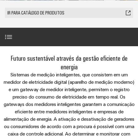
anos
tornam
SNAP
Conectores
Representantes
Wallbox
Região
tangíveis
cabos
Weidmüller
Vendas
IN
PCB
IR PARA CATÁLOGO DE PRODUTOS
e
Centro-
personalizados
Informações
Conector
soluções
e
Fatos
Oeste
Tecnologia
podem
Legais
de
Serviço
terminais
e
Empresa
ser
de
e
emenda
Região
de
experimentadas.
PCB
números
conexão
Políticas
Norte
Entrega
Armazenamento
PUSH
DPS
Sistemas
de
Sustentabilidade
Carreira
Rápida
Introdução
de
IN
Linha
Futuro sustentável através da gestão eficiente de
Região
e
Privacidade
Academia
Energia
Conexel
Sul
componentes
energia
Computação
Weidmüller
Soluções
Mais produtos
de
Sistemas de medição inteligentes, que consistem em um
Consultoria
de
Luminárias
e
Promoções
caixas
medidor de eletricidade digital (aparelho de medição moderno)
produtos
e
Recursos
VISÃO
ponta
Linha
e
GERAL
para
e um gateway de medidor inteligente, permitem o registro
engenharia
Humanos
ConnectorGuide
u-
Conexel
Sistemas
sistemas
Novidades
preciso do consumo de eletricidade em tempo real. Os
digital
de
OS
e
Conformidade
gateways dos medidores inteligentes garantem a comunicação
armazenamento
Promoções
FAQ
componentes
VISÃO
eficiente entre medidores inteligentes e empresas de
de
Consultoria
Micro
GERAL
Locais
energia
para
alimentação de energia. A ativação e desativação de geradores
de
redes
Notícias
(ESS)
entrada
ou consumidores de acordo com a procura é possível com uma
conectividade
Downloads
DC
Informação
caixa de controle adicional. Ao determinar e monitorar com
de
Caminhos
Linha