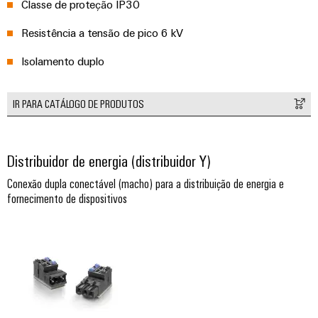
gás
Classe de proteção IP30
Garante
Local
Resistência a tensão de pico 6 kV
a
de
proteção
trabalho
das
Isolamento duplo
operações
e
com
acessórios
soluções
IR PARA CATÁLOGO DE PRODUTOS
integradas
Ferramentas
para
o
Máquinas
setor
Distribuidor de energia (distribuidor Y)
de
automáticas
processos
Conexão dupla conectável (macho) para a distribuição de energia e
fornecimento de dispositivos
Software
Transmissão
e
Identificadores
distribuição
Impressoras
Estabilidade
e
industriais
segurança
para
Iluminação
redes