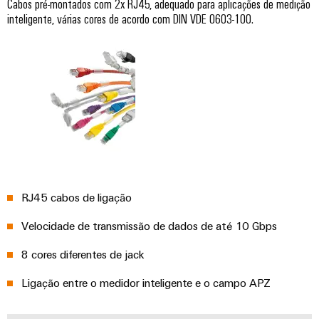
e
Cabos pré-montados com 2x RJ45, adequado para aplicações de medição
energética
elétricas
inteligente, várias cores de acordo com DIN VDE 0603-100.
software
Infraestruturas
de
Comandos
Fabricante
edifícios
Sistemas
de
Soluções
para
I/O
dispositivos
os
requisitos
Ethernet
Conectores
específicos
industrial
PCB
das
infraestruturas
e
Painéis
de
terminais
edifícios
de
RJ45 cabos de ligação
PCB
toque
Construção
Velocidade de transmissão de dados de até 10 Gbps
de
Serviços
Ferramentas
quadros
de
8 cores diferentes de jack
de
elétricos
conector
engenharia
Ligação entre o medidor inteligente e o campo APZ
Soluções
PCB
e
para
os