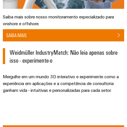
seu
relés
em
e
soluções
parceiro
de
energia
peças
eólica
de
estado
Automação
Saiba mais sobre nosso monitoramento especializado para
de
soluções
sólido
Energia
descentralizada
onshore e offshore.
substituição
de
tradicional
Amplificador
SAIBA MAIS
Automação
Cursos
Industrial
O
de
industrial
futuro
de
IoT
para
isolamento
Weidmüller IndustryMatch: Não leia apenas sobre
formação
&
a
IIoT
e
e
isso - experimente-o
Automation
geração
&
transdutores
comprovada
seminários
Software
de
de
energia
de
Mergulhe em um mundo 3D interativo e experimente como a
medição
Eventos
experiência em aplicações e a competência de consultoria
Automação
Fabricantes
Opções
e
ganham vida - intuitivas e personalizadas para cada setor.
Fontes
de
de
feiras
Industrial
de
dispositivos
pedido
analytics
alimentação
Feiras
Soluções
digital
de
e
IoT
Carcaças
conectividade
eShop
eventos
industrial
inovadoras
para