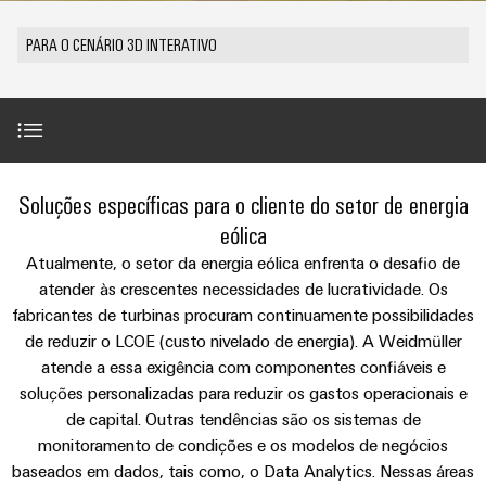
anos
tornam
SNAP
Conectores
Representantes
Wallbox
Região
tangíveis
cabos
Weidmüller
Vendas
IN
PCB
PARA O CENÁRIO 3D INTERATIVO
e
Centro-
personalizados
Informações
Conector
soluções
e
Fatos
Oeste
Tecnologia
podem
Legais
de
Serviço
terminais
e
Empresa
ser
de
e
emenda
Região
de
experimentadas.
PCB
números
conexão
Políticas
Norte
Entrega
Armazenamento
PUSH
DPS
Sistemas
de
Sustentabilidade
Carreira
Rápida
Casos de uso
de
IN
Linha
New
Soluções específicas para o cliente do setor de energia
Região
e
Privacidade
Academia
Energia
Conexel
Sul
componentes
eólica
Computação
Weidmüller
Soluções
Destaques do produto
de
Atualmente, o setor da energia eólica enfrenta o desafio de
Consultoria
de
Luminárias
e
Promoções
caixas
atender às crescentes necessidades de lucratividade. Os
produtos
e
Recursos
VISÃO
ponta
Linha
e
GERAL
para
fabricantes de turbinas procuram continuamente possibilidades
engenharia
Humanos
Referências
u-
Conexel
Sistemas
sistemas
Novidades
de reduzir o LCOE (custo nivelado de energia). A Weidmüller
digital
de
OS
e
Conformidade
atende a essa exigência com componentes confiáveis e
armazenamento
Promoções
Downloads
componentes
VISÃO
soluções personalizadas para reduzir os gastos operacionais e
de
Consultoria
Micro
GERAL
Locais
energia
para
de capital. Outras tendências são os sistemas de
de
redes
Notícias
(ESS)
entrada
monitoramento de condições e os modelos de negócios
conectividade
Contato
DC
Informação
baseados em dados, tais como, o Data Analytics. Nessas áreas
de
Caminhos
Linha