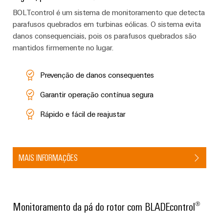
industrial
energéticas
BOLTcontrol é um sistema de monitoramento que detecta
modernas
parafusos quebrados em turbinas eólicas. O sistema evita
Infraestrutura
Tratamento
danos consequenciais, pois os parafusos quebrados são
do
da
mantidos firmemente no lugar.
quadro
água
e
Prevenção de danos consequentes
das
Serviço
Garantir operação contínua segura
águas
de
residuais
Rápido e fácil de reajustar
montagem
Soluções
para
Réguas
a
de
indústria
MAIS INFORMAÇÕES
de
terminais
tratamento
montadas
de
água
Caixas
e
Monitoramento da pá do rotor com BLADEcontrol®
resíduos
modificadas