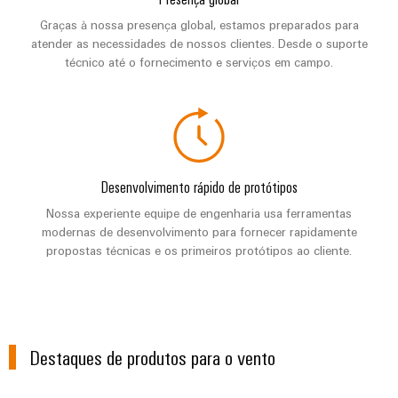
visualização
Fabricante
desafios
de
Graças à nossa presença global, estamos preparados para
da
Medição
atender as necessidades de nossos clientes. Desde o suporte
Equipamentos
construção
de
técnico até o fornecimento e serviços em campo.
de
Originais
quadros
energia
(OEM)
elétricos
Weidmüller
Máquinas
Industrial
Soluções
AI
para
Desenvolvimento rápido de protótipos
os
Acesso
vários
Nossa experiente equipe de engenharia usa ferramentas
setores
remoto
modernas de desenvolvimento para fornecer rapidamente
de
propostas técnicas e os primeiros protótipos ao cliente.
automação
Plataforma
de
de
máquinas
e
serviços
fábricas
industriais
Destaques de produtos para o vento
Petróleo
easyConnect
e