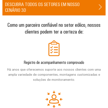
globais
para
DESCUBRA TODOS OS SETORES EM NOSSO
eletrônica
Interface
Segurança
dispositivos
CENÁRIO 3D
OCI
Experiência
industrial
Proteção
Fotovoltaico
digital
contra
Aproveitando
Interface
Soluções
Como um parceiro confiável no setor eólico, nossos
a
descargas
EDI
de
clientes podem ter a certeza de:
energia
atmosféricas
solar
gerenciamento
e
para
de
VISÃO
a
sobretensões
GERAL
energia
eficiência
de
PV
recursos
Plataforma
combiner
Registro de acompanhamento comprovado
de
Hidrogênio
boxes
Há anos que oferecemos suporte aos nossos clientes com uma
serviços
O
ampla variedade de componentes, montagens customizadas e
industriais
hidrogênio
Distribuidores
soluções de monitoramento.
como
easyConnect
Fieldbus
tecnologia
fundamental
Controlador
para
de
a
Automação
transição
centrais