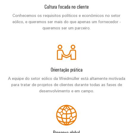
e
energética
elétricas
Cultura focada no cliente
software
Infraestruturas
Conhecemos os requisitos políticos e econômicos no setor
de
Comandos
eólico, e queremos ser mais do que apenas um fornecedor -
Fabricante
edifícios
queremos ser um parceiro.
Sistemas
de
Soluções
para
I/O
dispositivos
os
requisitos
Ethernet
Conectores
específicos
industrial
PCB
das
infraestruturas
Orientação prática
e
Painéis
de
terminais
A equipe do setor eólico da Weidmüller está altamente motivada
edifícios
de
para tratar de projetos de clientes durante todas as fases de
PCB
toque
Construção
desenvolvimento e em campo.
de
Serviços
Ferramentas
quadros
de
de
elétricos
conector
engenharia
Soluções
PCB
e
para
Presença global
os