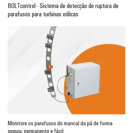
gás
BOLTcontrol - Sistema de detecção de ruptura de
Garante
Local
parafusos para turbinas eólicas
a
de
proteção
trabalho
das
operações
e
com
acessórios
soluções
integradas
Ferramentas
para
o
Máquinas
setor
de
automáticas
processos
Software
Transmissão
e
Identificadores
distribuição
Impressoras
Estabilidade
e
industriais
segurança
Monitore os parafusos do mancal da pá de forma
para
Iluminação
segura, permanente e fácil
redes