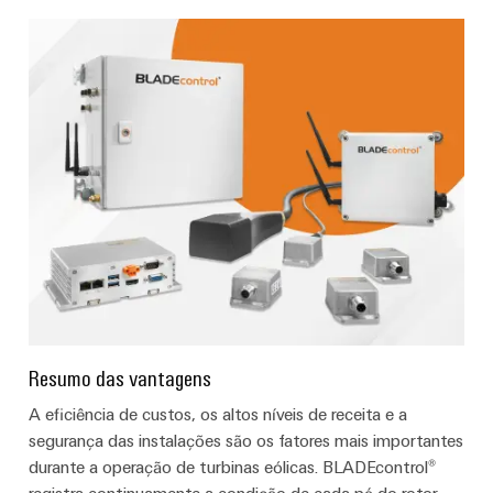
e
equipadas
Conjuntos
de
cabos
personalizados
Inovações de
produtos
Conectividade
prática para o
seu setor.
Nossas
Resumo das vantagens
inovações de
conectividade
A eficiência de custos, os altos níveis de receita e a
industrial.
segurança das instalações são os fatores mais importantes
durante a operação de turbinas eólicas. BLADEcontrol®