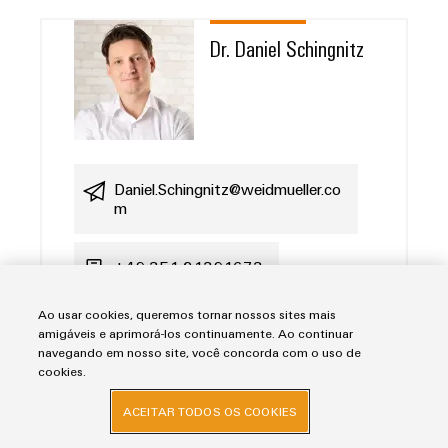
Dr. Daniel Schingnitz
Daniel.Schingnitz@weidmueller.co
m
+49 351 21391673
Ao usar cookies, queremos tornar nossos sites mais
amigáveis e aprimorá-los continuamente. Ao continuar
navegando em nosso site, você concorda com o uso de
Forma de tratamento
cookies.
ACEITAR TODOS OS COOKIES
Nome