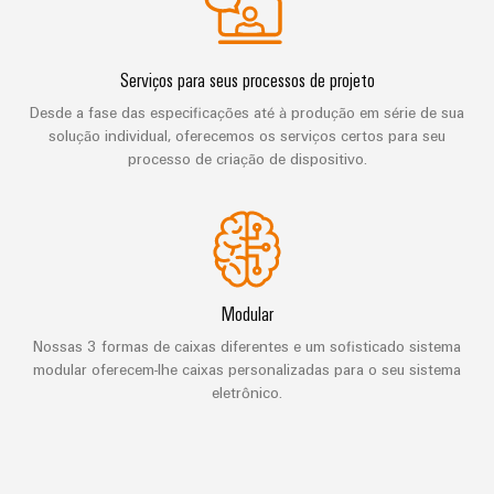
de
Distribuidor
técnico
da
migração
de
campo
dados
empresa
-
Conformidade
Interfaces
VISÃO
Medição
Serviços para seus processos de projeto
eficientes,
GERAL
com
de
confiáveis,
inteligente
Desde a fase das especificações até à produção em série de sua
produtos
serviço
escaláveis
Nossos
solução individual, oferecemos os serviços certos para seu
ambientais
Soluções
parceiros
processo de criação de dispositivo.
Construção
Caixas
para
naval
PSIRT
de
Distribuição
o
Soluções
distribuição
local
Dados
de
IIoT
ligação
de
de
e
abrangentes
trabalho
engenharia
para
rede
Sistemas
Modular
o
de
eletrônicos
Weidmüller
Catálogos
setor
Nossas 3 formas de caixas diferentes e um sofisticado sistema
parceiros
marítimo
Configurator
modular oferecem-lhe caixas personalizadas para o seu sistema
de
Módulos
de
eletrônico.
produtos
Energia
de
automação
técnicos
eólica
relés
Sistemas
Excelência
Encontre
e
Reparos
e
operacional