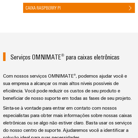
e
CAIXA RASPBERRY PI
equipadas
Conjuntos
de
cabos
personalizados
Serviços OMNIMATE® para caixas eletrônicas
Inovações de
Com nossos serviços OMNIMATE®, podemos ajudar você e
produtos
sua empresa a alcançar os mais altos níveis possíveis de
Conectividade
eficiência. Você pode reduzir os custos de seu produto e
prática para o
seu setor.
beneficiar de nosso suporte em todas as fases de seu projeto.
Nossas
inovações de
Sinta-se à vontade para entrar em contato com nossos
conectividade
especialistas para obter mais informações sobre nossas caixas
industrial.
eletrônicas ou se algo não estiver claro. Basta usar os serviços
do nosso centro de suporte. Ajudaremos você a identificar a
solução ideal para suas necessidades.