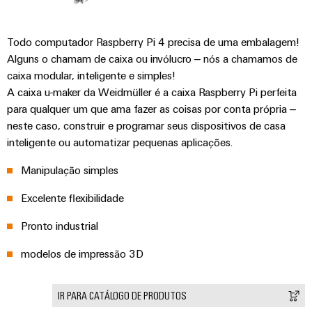
industrial
energéticas
modernas
Infraestrutura
Todo computador Raspberry Pi 4 precisa de uma embalagem!
Tratamento
do
Alguns o chamam de caixa ou invólucro – nós a chamamos de
da
caixa modular, inteligente e simples!
quadro
água
A caixa u-maker da Weidmüller é a caixa Raspberry Pi perfeita
e
para qualquer um que ama fazer as coisas por conta própria –
das
neste caso, construir e programar seus dispositivos de casa
Serviço
águas
inteligente ou automatizar pequenas aplicações.
de
residuais
montagem
Manipulação simples
Soluções
para
Réguas
Excelente flexibilidade
a
de
indústria
Pronto industrial
de
terminais
tratamento
montadas
modelos de impressão 3D
de
água
Caixas
e
resíduos
modificadas
IR PARA CATÁLOGO DE PRODUTOS