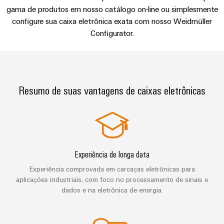
de
engenharia
Industrial
cabos
de
Conexel
gama de produtos em nosso catálogo on-line ou simplesmente
gestão
digital
5G
ferro
configure sua caixa eletrônica exata com nosso Weidmüller
by
e
Cabo
Soluções
Configurator.
Weidmüller
Weidmüller
Certificados
Single
de
modernas
Configurator
e
Pair
conexão,
Orange
digitais
Ethernet
cabos
para
Downloads
Serviços
Mag
de
uma
de
|
Resumo de suas vantagens de caixas eletrônicas
mobilidade
ligação
Catálogos
conector
Revista
ecológica
Quadro
e
nos
PCB
do
Certificações
e
transportes
cabos
cliente
e
ferroviários
campo
Serviços
Cablagem
Aprovações
Centro
de
Nosso
Construção
do
Experiência de longa data
de
laboratório
gerenciamento
inteligente
sistema
Experiência comprovada em carcaças eletrônicas para
dados
de
Distribuição
CLP
aplicações industriais, com foco no processamento de sinais e
Soluções
quadros
dados e na eletrônica de energia.
e
e
Suporte
Imprensa
Buscar
produtos
soluções
Fiação
um
para
Apoio
Notícias
de
centros