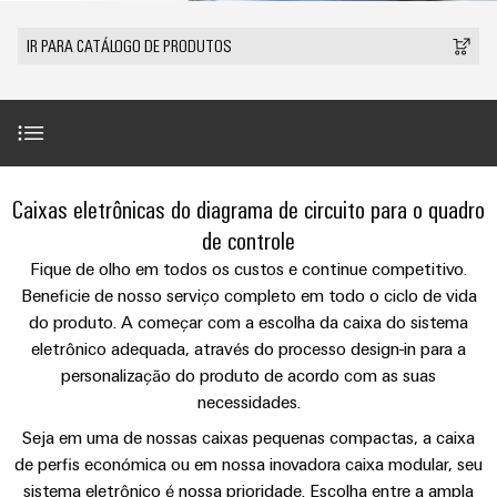
anos
tornam
SNAP
Conectores
Representantes
Wallbox
Região
tangíveis
cabos
Weidmüller
Vendas
IN
PCB
IR PARA CATÁLOGO DE PRODUTOS
e
Centro-
personalizados
Informações
Conector
soluções
e
Fatos
Oeste
Tecnologia
podem
Legais
de
Serviço
terminais
e
Empresa
ser
de
e
emenda
Região
de
experimentadas.
PCB
números
conexão
Políticas
Norte
Entrega
Armazenamento
PUSH
DPS
Sistemas
de
Sustentabilidade
Carreira
Rápida
Introdução
de
IN
Linha
Caixas eletrônicas do diagrama de circuito para o quadro
Região
e
Privacidade
Academia
Energia
Conexel
Sul
componentes
de controle
Computação
Weidmüller
Soluções
Gama de produtos
de
Fique de olho em todos os custos e continue competitivo.
Consultoria
de
Luminárias
e
Promoções
caixas
Beneficie de nosso serviço completo em todo o ciclo de vida
produtos
e
Recursos
VISÃO
ponta
Linha
e
GERAL
para
do produto. A começar com a escolha da caixa do sistema
engenharia
Humanos
Serviços
u-
Conexel
Sistemas
sistemas
Novidades
eletrônico adequada, através do processo design-in para a
digital
de
OS
e
Conformidade
personalização do produto de acordo com as suas
armazenamento
Promoções
Downloads sobre o tópico de caixas de eletrônicas
componentes
VISÃO
necessidades.
de
Consultoria
Micro
GERAL
Locais
energia
para
de
redes
Seja em uma de nossas caixas pequenas compactas, a caixa
Notícias
(ESS)
entrada
conectividade
Seu contato direto
de perfis económica ou em nossa inovadora caixa modular, seu
DC
Informação
de
Caminhos
Linha
sistema eletrônico é nossa prioridade. Escolha entre a ampla