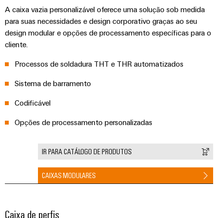
globais
para
eletrônica
A caixa vazia personalizável oferece uma solução sob medida
Interface
Segurança
dispositivos
para suas necessidades e design corporativo graças ao seu
OCI
Experiência
industrial
Proteção
Fotovoltaico
design modular e opções de processamento específicas para o
digital
contra
Aproveitando
Interface
cliente.
Soluções
a
descargas
EDI
de
energia
Processos de soldadura THT e THR automatizados
atmosféricas
solar
gerenciamento
e
para
Sistema de barramento
de
VISÃO
a
sobretensões
GERAL
energia
eficiência
Codificável
de
PV
recursos
Plataforma
Opções de processamento personalizadas
combiner
de
Hidrogênio
boxes
serviços
O
IR PARA CATÁLOGO DE PRODUTOS
industriais
hidrogênio
Distribuidores
como
easyConnect
Fieldbus
tecnologia
CAIXAS MODULARES
fundamental
Controlador
para
de
a
Automação
transição
Caixa de perfis
centrais