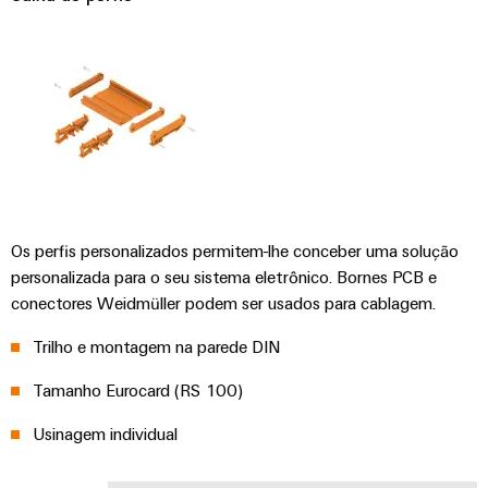
e
energética
elétricas
software
Infraestruturas
de
Comandos
Fabricante
edifícios
Sistemas
de
Soluções
para
I/O
dispositivos
os
requisitos
Ethernet
Conectores
específicos
industrial
PCB
das
Os perfis personalizados permitem-lhe conceber uma solução
infraestruturas
e
Painéis
de
personalizada para o seu sistema eletrônico. Bornes PCB e
terminais
edifícios
de
conectores Weidmüller podem ser usados para cablagem.
PCB
toque
Construção
Trilho e montagem na parede DIN
de
Serviços
Ferramentas
quadros
de
Tamanho Eurocard (RS 100)
de
elétricos
conector
engenharia
Usinagem individual
Soluções
PCB
e
para
os