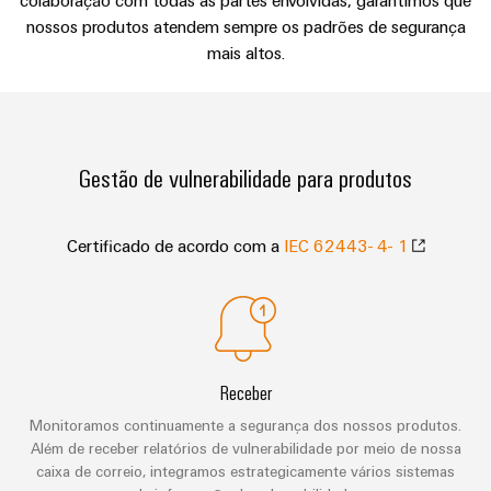
de
colaboração com todas as partes envolvidas, garantimos que
engenharia
Industrial
cabos
de
Conexel
nossos produtos atendem sempre os padrões de segurança
gestão
digital
5G
ferro
by
mais altos.
e
Cabo
Soluções
Weidmüller
Weidmüller
Certificados
Single
de
modernas
Configurator
e
Pair
conexão,
Orange
digitais
Ethernet
cabos
para
Downloads
Serviços
Mag
Gestão de vulnerabilidade para produtos
de
uma
de
|
mobilidade
ligação
Catálogos
conector
Revista
ecológica
Quadro
e
nos
PCB
do
Certificado de acordo com a
IEC 62443- 4- 1
Certificações
e
transportes
cabos
cliente
e
ferroviários
campo
Serviços
Cablagem
Aprovações
Centro
de
Nosso
Construção
do
de
laboratório
gerenciamento
inteligente
sistema
dados
de
Distribuição
CLP
Receber
Soluções
quadros
e
e
Monitoramos continuamente a segurança dos nossos produtos.
Suporte
Imprensa
Buscar
produtos
soluções
Além de receber relatórios de vulnerabilidade por meio de nossa
Fiação
um
para
caixa de correio, integramos estrategicamente vários sistemas
Apoio
Notícias
de
centros