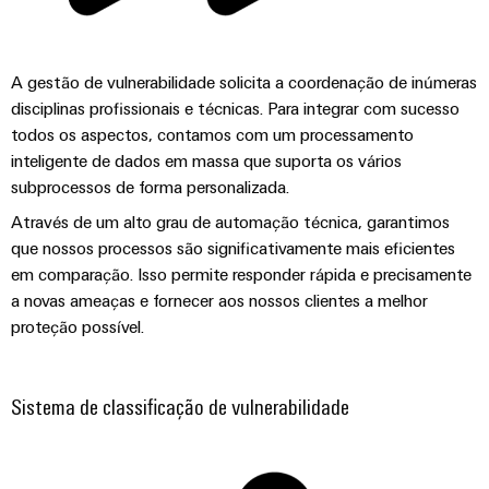
globais
para
eletrônica
Interface
Segurança
dispositivos
OCI
Experiência
industrial
Proteção
Fotovoltaico
digital
A gestão de vulnerabilidade solicita a coordenação de inúmeras
contra
Aproveitando
Interface
Soluções
disciplinas profissionais e técnicas. Para integrar com sucesso
a
descargas
EDI
de
todos os aspectos, contamos com um processamento
energia
atmosféricas
solar
gerenciamento
inteligente de dados em massa que suporta os vários
e
para
subprocessos de forma personalizada.
de
VISÃO
a
sobretensões
GERAL
energia
eficiência
Através de um alto grau de automação técnica, garantimos
de
que nossos processos são significativamente mais eficientes
PV
recursos
Plataforma
em comparação. Isso permite responder rápida e precisamente
combiner
de
Hidrogênio
a novas ameaças e fornecer aos nossos clientes a melhor
boxes
serviços
proteção possível.
O
industriais
hidrogênio
Distribuidores
como
easyConnect
Fieldbus
tecnologia
Sistema de classificação de vulnerabilidade
fundamental
Controlador
para
de
a
Automação
transição
centrais