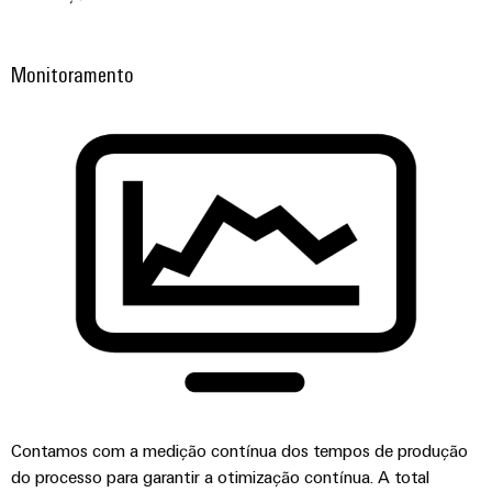
visualização
Fabricante
desafios
de
da
Medição
Equipamentos
construção
Monitoramento
de
de
Originais
quadros
energia
(OEM)
elétricos
Weidmüller
Máquinas
Industrial
Soluções
AI
para
os
Acesso
vários
setores
remoto
de
automação
Plataforma
de
de
máquinas
e
serviços
fábricas
industriais
Petróleo
easyConnect
Contamos com a medição contínua dos tempos de produção
e
do processo para garantir a otimização contínua. A total