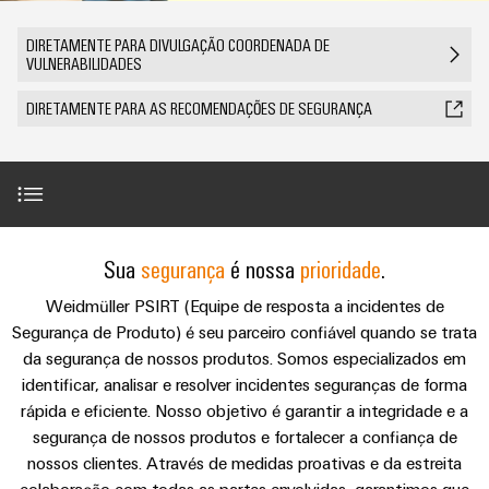
anos
tornam
SNAP
Conectores
Representantes
Wallbox
Região
tangíveis
cabos
Weidmüller
Vendas
IN
PCB
DIRETAMENTE PARA DIVULGAÇÃO COORDENADA DE
e
Centro-
personalizados
Informações
VULNERABILIDADES
Conector
soluções
e
Fatos
Oeste
Tecnologia
podem
Legais
de
Serviço
terminais
e
Empresa
ser
DIRETAMENTE PARA AS RECOMENDAÇÕES DE SEGURANÇA
de
e
emenda
Região
de
experimentadas.
PCB
números
conexão
Políticas
Norte
Entrega
Armazenamento
PUSH
DPS
Sistemas
de
Sustentabilidade
Carreira
Rápida
de
IN
Linha
Região
e
Privacidade
Academia
Energia
Conexel
Sul
componentes
Computação
Weidmüller
Soluções
Gestão de vulnerabilidade para produtos
de
Sua
segurança
é nossa
prioridade
.
Consultoria
de
Luminárias
e
Promoções
caixas
produtos
e
Recursos
VISÃO
ponta
Linha
Weidmüller PSIRT (Equipe de resposta a incidentes de
e
GERAL
para
Parceiro de cooperação
engenharia
Humanos
u-
Conexel
Segurança de Produto) é seu parceiro confiável quando se trata
Sistemas
sistemas
Novidades
digital
de
OS
da segurança de nossos produtos. Somos especializados em
e
Conformidade
armazenamento
identificar, analisar e resolver incidentes seguranças de forma
Promoções
componentes
VISÃO
de
Consultoria
Micro
rápida e eficiente. Nosso objetivo é garantir a integridade e a
GERAL
Locais
energia
para
de
redes
Notícias
segurança de nossos produtos e fortalecer a confiança de
(ESS)
entrada
conectividade
DC
Informação
nossos clientes. Através de medidas proativas e da estreita
de
Caminhos
Linha