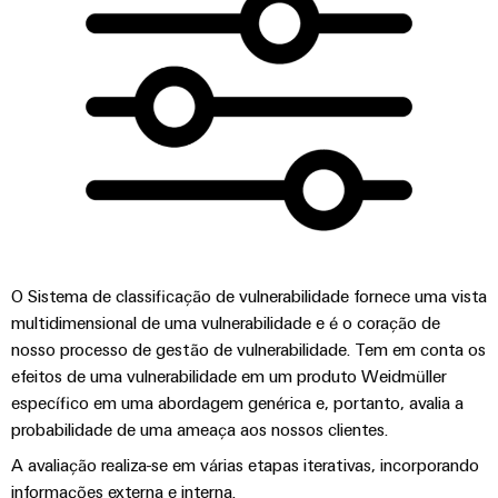
e
energética
elétricas
software
Infraestruturas
de
Comandos
Fabricante
edifícios
Sistemas
de
Soluções
para
I/O
dispositivos
os
requisitos
Ethernet
Conectores
específicos
industrial
PCB
das
infraestruturas
e
Painéis
de
terminais
O Sistema de classificação de vulnerabilidade fornece uma vista
edifícios
de
PCB
multidimensional de uma vulnerabilidade e é o coração de
toque
Construção
nosso processo de gestão de vulnerabilidade. Tem em conta os
de
Serviços
efeitos de uma vulnerabilidade em um produto Weidmüller
Ferramentas
quadros
de
específico em uma abordagem genérica e, portanto, avalia a
de
elétricos
conector
probabilidade de uma ameaça aos nossos clientes.
engenharia
Soluções
PCB
A avaliação realiza-se em várias etapas iterativas, incorporando
e
para
informações externa e interna.
os