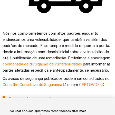
industrial
energéticas
modernas
Infraestrutura
Tratamento
do
da
quadro
água
Nós nos comprometemos com altos padrões enquanto
e
endereçamos uma vulnerabilidade, que também vai além dos
das
padrões do mercado. Esse tempo é medido de ponta a ponta,
Serviço
águas
desde a informação confidencial inicial sobre a vulnerabilidade
de
até à publicação de uma remediação. Preferimos a abordagem
residuais
montagem
coordenada de divulgação de vulnerabilidades
para informar as
Soluções
para
partes afetadas específica e antecipadamente, se necessário.
Réguas
a
de
Os avisos de segurança publicados podem ser consultados no
indústria
de
terminais
Conselho Consultivo de Segurança
ou em
CERT@VDE
.
tratamento
montadas
de
Parceiro de cooperação
água
Caixas
e
resíduos
modificadas
Ao usar cookies, queremos tornar nossos sites mais