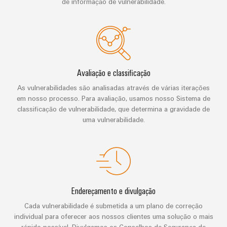
de
Distribuidor
de informação de vulnerabilidade.
técnico
da
migração
de
campo
dados
empresa
-
Conformidade
Interfaces
VISÃO
Medição
eficientes,
GERAL
com
de
confiáveis,
inteligente
produtos
serviço
escaláveis
Nossos
ambientais
Soluções
parceiros
Avaliação e classificação
Construção
Caixas
para
naval
As vulnerabilidades são analisadas através de várias iterações
PSIRT
de
Distribuição
o
em nosso processo. Para avaliação, usamos nosso Sistema de
Soluções
distribuição
local
classificação de vulnerabilidade, que determina a gravidade de
Dados
de
IIoT
ligação
uma vulnerabilidade.
de
de
e
abrangentes
trabalho
engenharia
para
rede
Sistemas
o
de
eletrônicos
Weidmüller
Catálogos
setor
parceiros
marítimo
Configurator
de
Módulos
de
produtos
Energia
de
Endereçamento e divulgação
automação
técnicos
eólica
relés
Cada vulnerabilidade é submetida a um plano de correção
Sistemas
Excelência
Encontre
e
individual para oferecer aos nossos clientes uma solução o mais
Reparos
e
operacional
rápido possível. Divulgamos os Conselhos de Segurança de