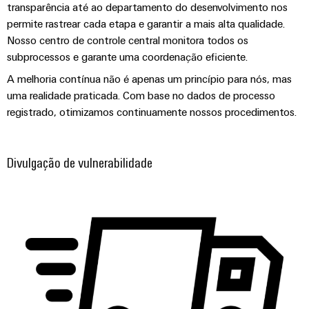
gás
transparência até ao departamento do desenvolvimento nos
Garante
Local
permite rastrear cada etapa e garantir a mais alta qualidade.
a
de
Nosso centro de controle central monitora todos os
proteção
trabalho
subprocessos e garante uma coordenação eficiente.
das
operações
e
A melhoria contínua não é apenas um princípio para nós, mas
com
acessórios
uma realidade praticada. Com base no dados de processo
soluções
integradas
registrado, otimizamos continuamente nossos procedimentos.
Ferramentas
para
o
Máquinas
setor
Divulgação de vulnerabilidade
de
automáticas
processos
Software
Transmissão
e
Identificadores
distribuição
Impressoras
Estabilidade
e
industriais
segurança
para
Iluminação
redes