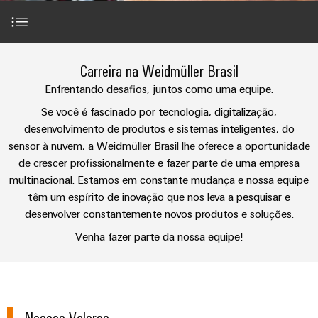
anos
tornam
SNAP
Conectores
Representantes
Wallbox
Região
tangíveis
cabos
Weidmüller
Vendas
IN
PCB
e
Centro-
personalizados
Informações
Conector
soluções
e
Fatos
Oeste
Tecnologia
podem
Legais
de
Carreira na Weidmüller Brasil
Serviço
terminais
e
Carreira na Weidmüller Brasil
Empresa
ser
de
e
emenda
Região
de
experimentadas.
PCB
números
Enfrentando desafios, juntos como uma equipe.
conexão
Políticas
Norte
Entrega
Nossos Valores
Armazenamento
PUSH
DPS
Se você é fascinado por tecnologia, digitalização,
Sistemas
de
Sustentabilidade
Carreira
Rápida
de
IN
Linha
desenvolvimento de produtos e sistemas inteligentes, do
Região
e
Privacidade
Academia
Energia
sensor à nuvem, a Weidmüller Brasil lhe oferece a oportunidade
Conexel
Valores
Sul
componentes
Computação
Weidmüller
de crescer profissionalmente e fazer parte de uma empresa
Soluções
de
Consultoria
de
Luminárias
e
multinacional. Estamos em constante mudança e nossa equipe
Promoções
caixas
Benefícios e Condições
produtos
e
Recursos
VISÃO
ponta
Linha
têm um espírito de inovação que nos leva a pesquisar e
e
GERAL
para
engenharia
Humanos
u-
Conexel
desenvolver constantemente novos produtos e soluções.
Sistemas
sistemas
Novidades
digital
de
OS
Vagas
e
Venha fazer parte da nossa equipe!
Conformidade
armazenamento
Promoções
componentes
VISÃO
de
Consultoria
Micro
GERAL
Locais
energia
para
Confira abaixo as vagas disponíveis
de
redes
Notícias
(ESS)
entrada
conectividade
DC
Informação
de
Caminhos
Linha
Nossos Valores