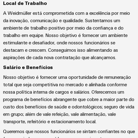
de
Distribuidor
Local de Trabalho
técnico
da
migração
de
campo
dados
empresa
A Weidmüller está comprometida com a excelência por meio
-
Conformidade
Interfaces
VISÃO
da inovação, comunicação e qualidade. Sustentamos um
Medição
eficientes,
GERAL
com
de
ambiente de trabalho positivo por meio da confiança e do
confiáveis,
inteligente
produtos
serviço
escaláveis
Nossos
trabalho em equipe. Nosso objetivo é fornecer um ambiente
ambientais
Soluções
estimulante e desafiador, onde nossos funcionários se
parceiros
Construção
Caixas
destacam e crescem. Conseguimos isso alimentando as
para
naval
PSIRT
de
Distribuição
aspirações de cada nova contratação que alcançamos.
o
Soluções
distribuição
local
Dados
de
Salário e Benefícios
IIoT
ligação
de
de
e
Nosso objetivo é fornecer uma oportunidade de remuneração
abrangentes
trabalho
engenharia
total que seja competitiva no mercado e alinhada conforme
para
rede
Sistemas
o
nossa política interna de cargos e salários. Oferecemos um
de
eletrônicos
Weidmüller
Catálogos
setor
programa de benefícios abrangente que cobre a maior parte do
parceiros
marítimo
Configurator
de
Módulos
custo dos benefícios de saúde e odontológicos; seguro de vida
de
produtos
Energia
em grupo; além de vale refeição, vale alimentação, vale
de
automação
técnicos
eólica
transporte, refeitório e estacionamento local.
relés
Sistemas
Excelência
Encontre
e
Queremos que nossos funcionários se sintam confiantes no que
Reparos
e
operacional