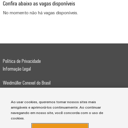
globais
Confira abaixo as vagas disponíveis
para
eletrônica
Interface
Segurança
dispositivos
No momento não há vagas disponíveis.
OCI
Experiência
industrial
Proteção
Fotovoltaico
digital
contra
Aproveitando
Interface
Soluções
a
descargas
EDI
de
energia
atmosféricas
solar
gerenciamento
e
para
de
VISÃO
a
sobretensões
GERAL
energia
eficiência
Política de Privacidade
de
PV
Informação Legal
recursos
Plataforma
combiner
de
Hidrogênio
boxes
Weidmüller Conexel do Brasil
serviços
O
industriais
Av. Presidente Juscelino, 642
hidrogênio
Distribuidores
como
easyConnect
09950-370, Diadema, SP
Fieldbus
tecnologia
Ao usar cookies, queremos tornar nossos sites mais
fundamental
amigáveis e aprimorá-los continuamente. Ao continuar
Telefone +55 11 4366-9600
Controlador
para
navegando em nosso site, você concorda com o uso de
de
a
cookies.
Automação
transição
centrais