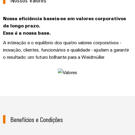
de
engenharia
Industrial
cabos
de
Conexel
gestão
digital
5G
ferro
by
e
Cabo
Nossa eficiência baseia-se em valores corporativos
Soluções
Weidmüller
Weidmüller
Certificados
Single
de
de longo prazo.
modernas
Configurator
e
Pair
conexão,
Essa é a nossa base.
Orange
digitais
Ethernet
cabos
A interação e o equilíbrio dos quatro valores corporativos -
para
Downloads
Serviços
Mag
de
uma
inovação, clientes, funcionários e qualidade - ajudam a garantir
de
|
mobilidade
ligação
Catálogos
o resultado: um futuro brilhante para a Weidmüller.
conector
Revista
ecológica
Quadro
e
nos
PCB
do
Certificações
e
transportes
cabos
cliente
e
ferroviários
campo
Serviços
Cablagem
Aprovações
Centro
de
Nosso
Construção
do
de
laboratório
gerenciamento
inteligente
sistema
dados
de
Distribuição
CLP
Soluções
quadros
e
e
Benefícios e Condições
Suporte
Imprensa
Buscar
produtos
soluções
Fiação
um
para
Apoio
Notícias
de
centros