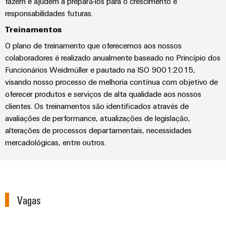
seu
relés
fazem e ajudem a prepará-los para o crescimento e
em
e
soluções
parceiro
responsabilidades futuras.
de
energia
peças
eólica
de
estado
Automação
Treinamentos
de
soluções
sólido
Energia
descentralizada
substituição
O plano de treinamento que oferecemos aos nossos
de
tradicional
colaboradores é realizado anualmente baseado no Princípio dos
Amplificador
Automação
Cursos
Industrial
O
Funcionários Weidmüller e pautado na ISO 9001:2015,
de
industrial
futuro
de
IoT
visando nosso processo de melhoria contínua com objetivo de
para
isolamento
formação
&
oferecer produtos e serviços de alta qualidade aos nossos
a
IIoT
e
e
Automation
geração
clientes. Os treinamentos são identificados através de
&
transdutores
comprovada
seminários
avaliações de performance, atualizações de legislação,
Software
de
de
alterações de processos departamentais, necessidades
energia
de
medição
mercadológicas, entre outros.
Eventos
Automação
Fabricantes
Opções
e
Fontes
de
de
feiras
Industrial
de
dispositivos
pedido
analytics
alimentação
Feiras
Soluções
digital
Vagas
de
e
IoT
Carcaças
conectividade
eShop
eventos
industrial
inovadoras
para