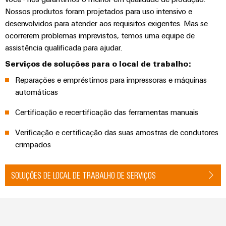
de
engenharia
Industrial
cabos
de
Conexel
Nossos produtos foram projetados para uso intensivo e
gestão
digital
5G
ferro
by
desenvolvidos para atender aos requisitos exigentes. Mas se
e
Cabo
Soluções
Weidmüller
ocorrerem problemas imprevistos, temos uma equipe de
Weidmüller
Certificados
Single
de
modernas
assistência qualificada para ajudar.
Configurator
e
Pair
conexão,
Orange
digitais
Serviços de soluções para o local de trabalho:
Ethernet
cabos
para
Downloads
Serviços
Mag
Reparações e empréstimos para impressoras e máquinas
de
uma
de
|
mobilidade
automáticas
ligação
Catálogos
conector
Revista
ecológica
Quadro
e
nos
Certificação e recertificação das ferramentas manuais
PCB
do
Certificações
e
transportes
cabos
cliente
e
ferroviários
campo
Verificação e certificação das suas amostras de condutores
Serviços
Cablagem
Aprovações
crimpados
Centro
de
Nosso
Construção
do
de
laboratório
gerenciamento
inteligente
sistema
dados
SOLUÇÕES DE LOCAL DE TRABALHO DE SERVIÇOS
de
Distribuição
CLP
Soluções
quadros
e
e
Suporte
Imprensa
Buscar
produtos
soluções
Fiação
um
para
Apoio
Notícias
de
centros