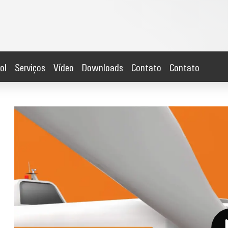
ol
Serviços
Vídeo
Downloads
Contato
Contato