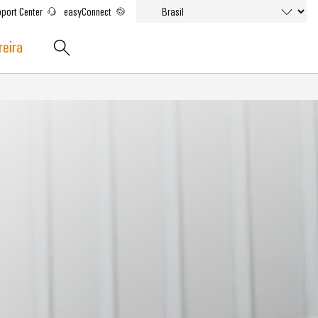
port Center
easyConnect
reira