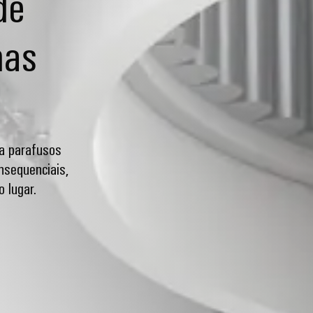
de
nas
a parafusos
nsequenciais,
 lugar.