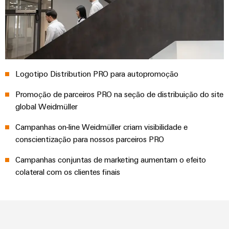
visualização
Fabricante
desafios
de
da
Medição
Equipamentos
construção
de
de
Originais
quadros
energia
(OEM)
elétricos
Weidmüller
Logotipo Distribution PRO para autopromoção
Máquinas
Industrial
Soluções
Promoção de parceiros PRO na seção de distribuição do site
AI
para
global Weidmüller
os
Acesso
vários
Campanhas on-line Weidmüller criam visibilidade e
setores
remoto
de
conscientização para nossos parceiros PRO
automação
Plataforma
de
Campanhas conjuntas de marketing aumentam o efeito
de
máquinas
colateral com os clientes finais
e
serviços
fábricas
industriais
Petróleo
easyConnect
e