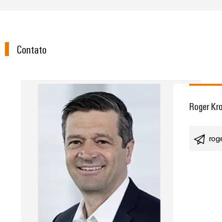
Contato
Roger Kr
rog