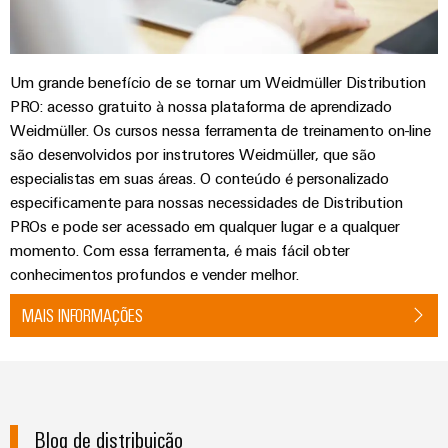
e
equipadas
Conjuntos
Um grande benefício de se tornar um Weidmüller Distribution
de
PRO: acesso gratuito à nossa plataforma de aprendizado
cabos
Weidmüller. Os cursos nessa ferramenta de treinamento on-line
personalizados
são desenvolvidos por instrutores Weidmüller, que são
especialistas em suas áreas. O conteúdo é personalizado
especificamente para nossas necessidades de Distribution
PROs e pode ser acessado em qualquer lugar e a qualquer
Inovações de
momento. Com essa ferramenta, é mais fácil obter
produtos
conhecimentos profundos e vender melhor.
Conectividade
prática para o
seu setor.
MAIS INFORMAÇÕES
Nossas
inovações de
conectividade
industrial.
Blog de distribuição