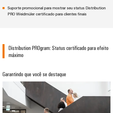
e
energética
elétricas
software
Suporte promocional para mostrar seu status Distribution
Infraestruturas
PRO Weidmüler certificado para clientes finais ​
de
Comandos
Fabricante
edifícios
Sistemas
de
Soluções
para
I/O
dispositivos
os
requisitos
Ethernet
Distribution PROgram: Status certificado para efeito
Conectores
específicos
industrial
PCB
máximo
das
infraestruturas
e
Painéis
de
terminais
edifícios
de
Garantindo que você se destaque
PCB
toque
Construção
de
Serviços
Ferramentas
quadros
de
de
elétricos
conector
engenharia
Soluções
PCB
e
para
os