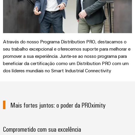
seu
relés
em
e
soluções
parceiro
de
energia
peças
eólica
de
estado
Automação
de
soluções
sólido
Energia
descentralizada
substituição
de
tradicional
Amplificador
Automação
Cursos
Industrial
O
Através do nosso Programa Distribution PRO, destacamos o
de
industrial
futuro
de
IoT
seu trabalho excepcional e oferecemos suporte para melhorar e
para
isolamento
formação
&
promover a sua experiência. Junte-se ao nosso programa para
a
IIoT
e
e
Automation
geração
beneficiar da certificação como um Distribution PRO com um
&
transdutores
comprovada
seminários
dos líderes mundiais no Smart Industrial Connectivity​
Software
de
de
energia
de
medição
Eventos
Automação
Fabricantes
Opções
e
Fontes
de
de
feiras
Industrial
Mais fortes juntos: o poder da PROximity
de
dispositivos
pedido
analytics
alimentação
Feiras
Soluções
digital
de
e
IoT
Carcaças
conectividade
Comprometido com sua excelência
eShop
eventos
industrial
inovadoras
para