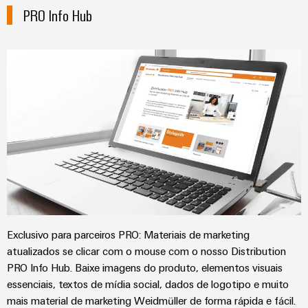
gás
PRO Info Hub
Garante
Local
a
de
proteção
trabalho
das
operações
e
com
acessórios
soluções
integradas
Ferramentas
para
o
Máquinas
setor
de
automáticas
processos
Software
Transmissão
e
Identificadores
Exclusivo para parceiros PRO: Materiais de marketing
distribuição
atualizados se clicar com o mouse com o nosso Distribution
Impressoras
Estabilidade
e
PRO Info Hub. Baixe imagens do produto, elementos visuais
industriais
segurança
essenciais, textos de mídia social, dados de logotipo e muito
para
Iluminação
mais material de marketing Weidmüller de forma rápida e fácil.
redes