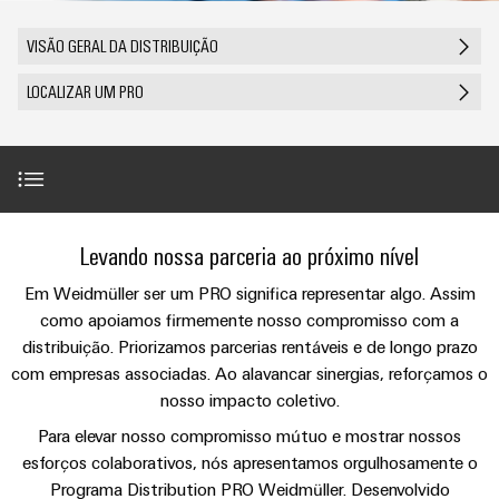
anos
tornam
SNAP
Conectores
Representantes
Wallbox
Região
tangíveis
cabos
Weidmüller
Vendas
IN
PCB
VISÃO GERAL DA DISTRIBUIÇÃO
e
Centro-
personalizados
Informações
Conector
soluções
e
Fatos
Oeste
Tecnologia
podem
Legais
LOCALIZAR UM PRO
de
Serviço
terminais
e
Empresa
ser
de
e
emenda
Região
de
experimentadas.
PCB
números
conexão
Políticas
Norte
Entrega
Armazenamento
PUSH
DPS
Sistemas
de
Sustentabilidade
Carreira
Rápida
de
IN
Linha
Região
e
Privacidade
Academia
Energia
Conexel
Sul
componentes
PROfessional
Computação
Levando nossa parceria ao próximo nível
Weidmüller
Soluções
de
Consultoria
de
Luminárias
e
Promoções
Em Weidmüller ser um PRO significa representar algo. Assim
caixas
produtos
e
Recursos
VISÃO
ponta
Linha
PROximity
e
GERAL
como apoiamos firmemente nosso compromisso com a
para
engenharia
Humanos
u-
Conexel
Sistemas
sistemas
distribuição. Priorizamos parcerias rentáveis e de longo prazo
Novidades
digital
de
OS
e
com empresas associadas. Ao alavancar sinergias, reforçamos o
Conformidade
PROgram
armazenamento
Promoções
componentes
VISÃO
nosso impacto coletivo.
de
Consultoria
Micro
GERAL
Locais
energia
para
de
Para elevar nosso compromisso mútuo e mostrar nossos
redes
Notícias
PRO Info Hub
(ESS)
entrada
esforços colaborativos, nós apresentamos orgulhosamente o
conectividade
DC
Informação
de
Caminhos
Linha
Programa Distribution PRO Weidmüller. Desenvolvido