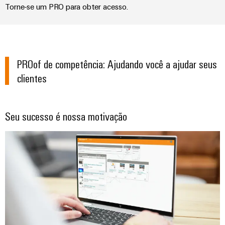
Torne-se um PRO para obter acesso.
industrial
energéticas
modernas
Infraestrutura
Tratamento
do
da
quadro
PROof de competência: Ajudando você a ajudar seus
água
e
clientes
das
Serviço
águas
de
Seu sucesso é nossa motivação
residuais
montagem
Soluções
para
Réguas
a
de
indústria
de
terminais
tratamento
montadas
de
água
Caixas
e
resíduos
modificadas