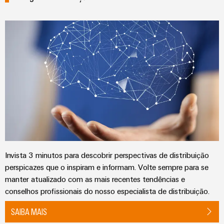
Weidmüller
Configurator
Invista 3 minutos para descobrir perspectivas de distribuição
Engenharia
digital
perspicazes que o inspiram e informam. Volte sempre para se
avançada -
manter atualizado com as mais recentes tendências e
intuitiva,
fácil, rápida
conselhos profissionais do nosso especialista de distribuição.
SAIBA MAIS