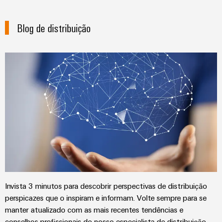
gás
Garante
Local
a
Blog de distribuição
de
proteção
trabalho
das
operações
e
com
acessórios
soluções
integradas
Ferramentas
para
o
Máquinas
setor
de
automáticas
processos
Software
Transmissão
e
Identificadores
distribuição
Impressoras
Estabilidade
Invista 3 minutos para descobrir perspectivas de distribuição
e
industriais
perspicazes que o inspiram e informam. Volte sempre para se
segurança
manter atualizado com as mais recentes tendências e
para
Iluminação
redes
conselhos profissionais do nosso especialista de distribuição.