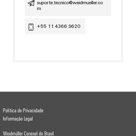
suporte.tecnico@weidmueller.co
m
+55 11 4366 9620
Weidmüller
Configurator
Engenharia
digital
avançada -
Política de Privacidade
intuitiva,
fácil, rápida
Informação Legal
Weidmüller Conexel do Brasil