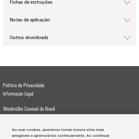
e
Fichas de instruções
equipadas
Notas de aplicação
Conjuntos
de
Outros downloads
cabos
personalizados
Inovações de
produtos
Política de Privacidade
Conectividade
prática para o
Informação Legal
seu setor.
Nossas
inovações de
Weidmüller Conexel do Brasil
conectividade
industrial.
Av. Presidente Juscelino, 642
09950-370, Diadema, SP
Ao usar cookies, queremos tornar nossos sites mais
amigáveis e aprimorá-los continuamente. Ao continuar
Telefone +55 11 4366-9600