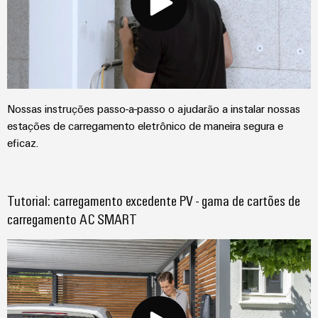
visualização
Fabricante
desafios
de
da
Medição
Equipamentos
construção
de
de
Originais
quadros
energia
(OEM)
elétricos
Weidmüller
Máquinas
Nossas instruções passo-a-passo o ajudarão a instalar nossas
Industrial
Soluções
estações de carregamento eletrônico de maneira segura e
AI
para
eficaz.
os
Acesso
vários
setores
remoto
de
Tutorial: carregamento excedente PV - gama de cartões de
automação
Plataforma
carregamento AC SMART
de
de
máquinas
e
serviços
fábricas
industriais
Petróleo
easyConnect
e