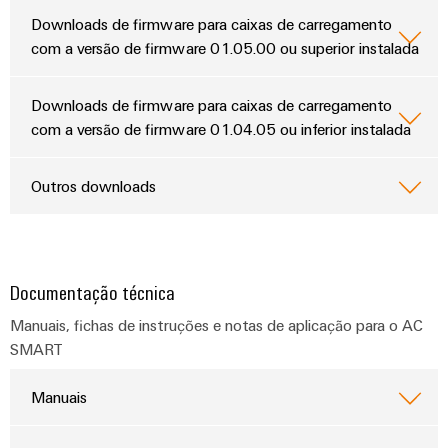
industrial
energéticas
Downloads de firmware para caixas de carregamento
modernas
com a versão de firmware 01.05.00 ou superior instalada
Infraestrutura
Tratamento
do
da
Downloads de firmware para caixas de carregamento
quadro
água
com a versão de firmware 01.04.05 ou inferior instalada
e
das
Serviço
Outros downloads
águas
de
residuais
montagem
Soluções
para
Réguas
Documentação técnica
a
de
indústria
Manuais, fichas de instruções e notas de aplicação para o AC
de
terminais
tratamento
SMART
montadas
de
água
Manuais
Caixas
e
resíduos
modificadas