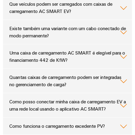
globais
para
Que veículos podem ser carregados com caixas de
eletrônica
Interface
Segurança
dispositivos
carregamento AC SMART EV?
OCI
Experiência
industrial
Proteção
Fotovoltaico
digital
contra
Aproveitando
Interface
Soluções
Existe também uma variante com um cabo conectado de
a
descargas
EDI
modo permanente?
de
energia
atmosféricas
solar
gerenciamento
e
para
de
Uma caixa de carregamento AC SMART é elegível para o
VISÃO
a
sobretensões
GERAL
energia
financiamento 442 de KfW?
eficiência
de
PV
recursos
Plataforma
Quantas caixas de carregamento podem ser integradas
combiner
de
Hidrogênio
no gerenciamento de carga?
boxes
serviços
O
industriais
hidrogênio
Distribuidores
Como posso conectar minha caixa de carregamento EV a
como
easyConnect
Fieldbus
tecnologia
uma rede local usando o aplicativo AC SMART?
fundamental
Controlador
para
de
a
Como funciona o carregamento excedente PV?
Automação
transição
centrais