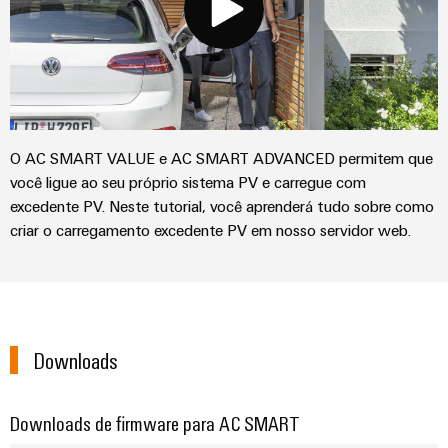
gás
Garante
Local
a
de
proteção
trabalho
das
operações
e
com
acessórios
soluções
O AC SMART VALUE e AC SMART ADVANCED permitem que
integradas
Ferramentas
para
você ligue ao seu próprio sistema PV e carregue com
o
excedente PV. Neste tutorial, você aprenderá tudo sobre como
Máquinas
setor
criar o carregamento excedente PV em nosso servidor web.
de
automáticas
processos
Software
Transmissão
e
Identificadores
distribuição
Downloads
Impressoras
Estabilidade
e
industriais
segurança
Downloads de firmware para AC SMART
para
Iluminação
redes