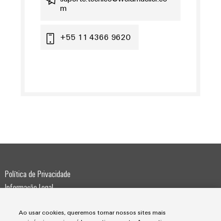
m
+55 11 4366 9620
Política de Privacidade
Informação Legal
Weidmüller Conexel do Brasil
Ao usar cookies, queremos tornar nossos sites mais