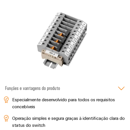
e
equipadas
Conjuntos
de
cabos
personalizados
Inovações de
produtos
Conectividade
prática para o
Funções e vantagens do produto
seu setor.
Nossas
Especialmente desenvolvido para todos os requisitos
inovações de
conectividade
concebíveis
industrial.
Operação simples e segura graças à identificação clara do
status do switch