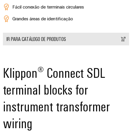
Fácil conexão de terminais circulares
Grandes áreas de identificação
IR PARA CATÁLOGO DE PRODUTOS
Klippon® Connect SDL
Weidmüller
terminal blocks for
Configurator
Engenharia
digital
instrument transformer
avançada -
intuitiva,
fácil, rápida
wiring