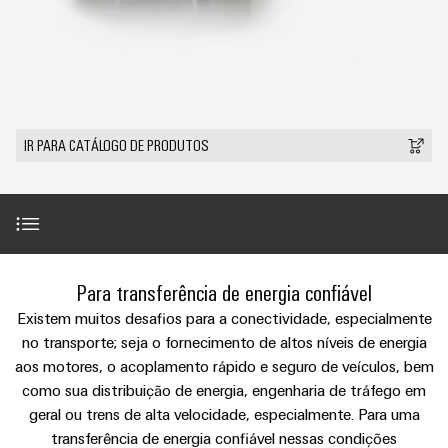
anos
tornam
SNAP
Conectores
Representantes
Wallbox
Região
tangíveis
cabos
Weidmüller
Vendas
IN
PCB
e
Centro-
personalizados
Informações
Conector
soluções
e
Fatos
Oeste
Tecnologia
podem
Legais
de
Serviço
terminais
e
Empresa
ser
de
e
emenda
Região
de
experimentadas.
PCB
números
conexão
Políticas
Norte
Entrega
IR PARA CATÁLOGO DE PRODUTOS
Armazenamento
PUSH
DPS
Sistemas
de
Sustentabilidade
Carreira
Rápida
de
IN
Linha
Região
e
Privacidade
Academia
Energia
Conexel
Sul
componentes
Computação
Weidmüller
Soluções
de
Consultoria
de
Luminárias
e
Promoções
caixas
produtos
e
Recursos
VISÃO
ponta
Linha
Introdução
e
GERAL
Para transferência de energia confiável
para
engenharia
Humanos
u-
Conexel
Sistemas
sistemas
Novidades
Existem muitos desafios para a conectividade, especialmente
digital
de
OS
e
Conformidade
Vantagens
no transporte; seja o fornecimento de altos níveis de energia
armazenamento
Promoções
componentes
VISÃO
de
Consultoria
aos motores, o acoplamento rápido e seguro de veículos, bem
Micro
GERAL
Locais
energia
para
de
como sua distribuição de energia, engenharia de tráfego em
redes
Notícias
Tecnologia de pino
(ESS)
entrada
geral ou trens de alta velocidade, especialmente. Para uma
conectividade
DC
Informação
de
Caminhos
transferência de energia confiável nessas condições
Linha