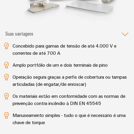
globais
para
eletrônica
Interface
Segurança
dispositivos
OCI
Experiência
industrial
Proteção
Fotovoltaico
digital
contra
Aproveitando
Interface
Soluções
a
descargas
Suas vantagens
EDI
de
energia
atmosféricas
solar
gerenciamento
Concebido para gamas de tensão de até 4.000 V e
e
para
de
VISÃO
correntes de até 700 A
a
sobretensões
GERAL
energia
eficiência
Amplo portfólio de um e dois terminais de pino
de
PV
recursos
Plataforma
combiner
Operação segura graças a perfis de cobertura ou tampas
de
Hidrogênio
articuladas (de engatar/de enroscar)
boxes
serviços
O
industriais
hidrogênio
Os materiais estão em conformidade com as normas de
Distribuidores
como
easyConnect
prevenção contra incêndio à DIN EN 45545
Fieldbus
tecnologia
fundamental
Manuseamento simples - tudo o que é necessário é uma
Controlador
para
chave de torque
de
a
Automação
transição
centrais