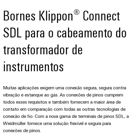
industrial
energéticas
Bornes Klippon® Connect
modernas
Infraestrutura
Tratamento
do
SDL para o cabeamento do
da
quadro
água
transformador de
e
das
Serviço
águas
instrumentos
de
residuais
montagem
Soluções
para
Réguas
a
Muitas aplicações exigem uma conexão segura, segura contra
de
indústria
vibração e estanque ao gás. As conexões de pinos cumprem
de
terminais
todos esses requisitos e também fornecem a maior área de
tratamento
montadas
de
contato em comparação com todas as outras tecnologias de
água
conexão de fio. Com a nova gama de terminais de pinos SDL, a
Caixas
e
Weidmüller fornece uma solução flexível e segura para
resíduos
modificadas
conexões de pinos.