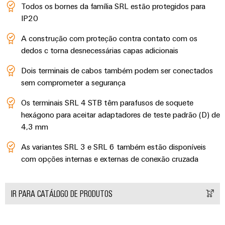
gás
Todos os bornes da família SRL estão protegidos para
Garante
Local
IP20
a
de
proteção
A construção com proteção contra contato com os
trabalho
das
dedos c torna desnecessárias capas adicionais
operações
e
com
acessórios
Dois terminais de cabos também podem ser conectados
soluções
integradas
sem comprometer a segurança
Ferramentas
para
o
Os terminais SRL 4 STB têm parafusos de soquete
Máquinas
setor
hexágono para aceitar adaptadores de teste padrão (D) de
de
automáticas
4,3 mm
processos
Software
Transmissão
As variantes SRL 3 e SRL 6 também estão disponíveis
com opções internas e externas de conexão cruzada
e
Identificadores
distribuição
Impressoras
Estabilidade
IR PARA CATÁLOGO DE PRODUTOS
e
industriais
segurança
para
Iluminação
redes