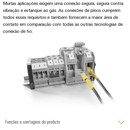
visualização
Fabricante
Muitas aplicações exigem uma conexão segura, segura contra
desafios
de
vibração e estanque ao gás. As conexões de pinos cumprem
da
Medição
Equipamentos
construção
todos esses requisitos e também fornecem a maior área de
de
de
Originais
contato em comparação com todas as outras tecnologias de
quadros
energia
(OEM)
conexão de fio.
elétricos
Weidmüller
Máquinas
Industrial
Soluções
AI
para
os
Acesso
vários
setores
remoto
de
automação
Plataforma
de
de
máquinas
e
serviços
fábricas
industriais
Petróleo
easyConnect
Funções e vantagens do produto
e