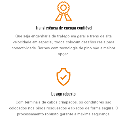
de
Distribuidor
técnico
da
migração
de
campo
dados
empresa
-
Conformidade
Interfaces
VISÃO
Medição
eficientes,
GERAL
com
de
confiáveis,
inteligente
Transferência de energia confiável
produtos
serviço
escaláveis
Nossos
Que seja engenharia de tráfego em geral e trens de alta
ambientais
Soluções
parceiros
Construção
velocidade em especial, todos colocam desafios reais para
Caixas
para
conectividade. Bornes com tecnologia de pino são a melhor
naval
PSIRT
de
Distribuição
o
opção.
Soluções
distribuição
local
Dados
de
IIoT
ligação
de
de
e
abrangentes
trabalho
engenharia
para
rede
Sistemas
o
de
eletrônicos
Weidmüller
Catálogos
setor
parceiros
Design robusto
marítimo
Configurator
de
Módulos
de
Com terminais de cabos crimpados, os condutores são
produtos
Energia
de
automação
colocados nos pinos rosqueados e fixados de forma segura. O
técnicos
eólica
relés
processamento robusto garante a máxima segurança.
Sistemas
Excelência
Encontre
e
Reparos
e
operacional