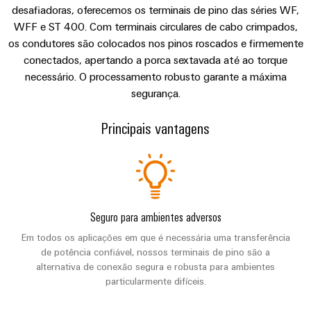
de
engenharia
Novidades de produtos
Industrial
cabos
desafiadoras, oferecemos os terminais de pino das séries WF,
de
Conexel
gestão
digital
WFF e ST 400. Com terminais circulares de cabo crimpados,
5G
ferro
by
e
Cabo
os condutores são colocados nos pinos roscados e firmemente
Soluções
Weidmüller
Downloads
Weidmüller
Certificados
Single
de
modernas
conectados, apertando a porca sextavada até ao torque
Configurator
e
Pair
conexão,
necessário. O processamento robusto garante a máxima
Orange
digitais
Seu contato direto
Ethernet
cabos
segurança.
para
Downloads
Serviços
Mag
de
uma
de
|
Principais vantagens
mobilidade
ligação
Catálogos
conector
Revista
ecológica
Quadro
e
nos
PCB
do
Certificações
e
transportes
cabos
cliente
e
ferroviários
campo
Serviços
Cablagem
Aprovações
Centro
de
Nosso
Construção
do
Seguro para ambientes adversos
de
laboratório
gerenciamento
inteligente
sistema
Em todos os aplicações em que é necessária uma transferência
dados
de
Distribuição
CLP
de potência confiável, nossos terminais de pino são a
Soluções
quadros
e
alternativa de conexão segura e robusta para ambientes
e
Suporte
Imprensa
Buscar
particularmente difíceis.
produtos
soluções
Fiação
um
para
Apoio
Notícias
de
centros