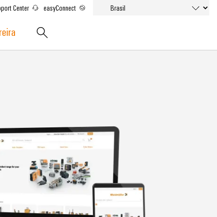
port Center
easyConnect
reira