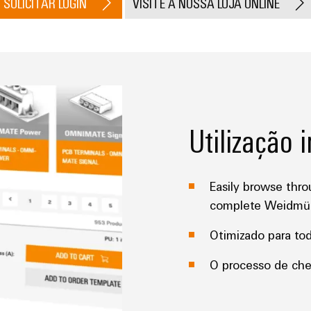
SOLICITAR LOGIN
VISITE A NOSSA LOJA ONLINE
Utilização 
Easily browse thro
complete Weidmülle
Otimizado para tod
O processo de chec