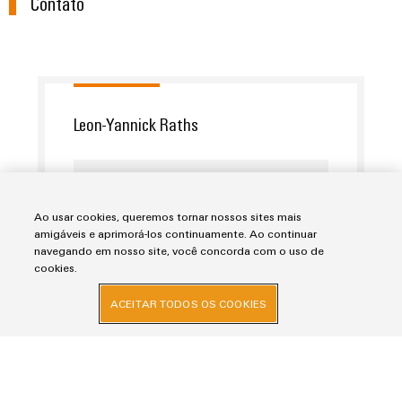
Contato
gás
Garante
Local
a
de
proteção
trabalho
das
operações
e
com
acessórios
Leon-Yannick Raths
soluções
integradas
Ferramentas
para
o
leon-
Máquinas
setor
yannick.raths@weidmueller.com
de
automáticas
Ao usar cookies, queremos tornar nossos sites mais
processos
amigáveis e aprimorá-los continuamente. Ao continuar
navegando em nosso site, você concorda com o uso de
Software
Transmissão
cookies.
e
Identificadores
ACEITAR TODOS OS COOKIES
distribuição
Impressoras
Estabilidade
e
industriais
segurança
para
Iluminação
redes