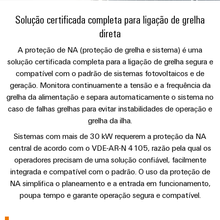
anos
tornam
SNAP
Conectores
Representantes
Wallbox
Região
tangíveis
cabos
Weidmüller
Vendas
IN
Solução certificada completa para ligação de grelha
PCB
e
Centro-
personalizados
Informações
Conector
soluções
direta
e
Fatos
Oeste
Tecnologia
podem
Legais
de
Serviço
terminais
e
Empresa
ser
A proteção de NA (proteção de grelha e sistema) é uma
de
e
emenda
Região
de
experimentadas.
PCB
números
solução certificada completa para a ligação de grelha segura e
conexão
Políticas
Norte
Entrega
compatível com o padrão de sistemas fotovoltaicos e de
Armazenamento
PUSH
DPS
Sistemas
de
Sustentabilidade
Carreira
Rápida
geração. Monitora continuamente a tensão e a frequência da
de
IN
Linha
Região
e
Privacidade
grelha da alimentação e separa automaticamente o sistema no
Academia
Energia
Conexel
Sul
componentes
caso de falhas grelhas para evitar instabilidades de operação e
Computação
Weidmüller
Soluções
de
Consultoria
grelha da ilha.
de
Luminárias
e
Promoções
caixas
produtos
e
Recursos
VISÃO
ponta
Linha
Sistemas com mais de 30 kW requerem a proteção da NA
e
GERAL
para
engenharia
Humanos
u-
Conexel
central de acordo com o VDE-AR-N 4105, razão pela qual os
Sistemas
sistemas
Novidades
digital
operadores precisam de uma solução confiável, facilmente
de
OS
e
Conformidade
armazenamento
integrada e compatível com o padrão. O uso da proteção de
Promoções
componentes
VISÃO
de
Consultoria
Micro
NA simplifica o planeamento e a entrada em funcionamento,
GERAL
Locais
energia
para
de
redes
Notícias
poupa tempo e garante operação segura e compatível.
(ESS)
entrada
conectividade
DC
Informação
de
Caminhos
Linha