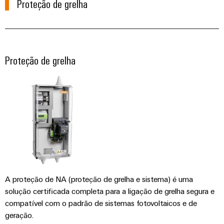
de
Proteção de grelha
engenharia
Industrial
cabos
de
Conexel
gestão
digital
5G
ferro
by
e
Cabo
Soluções
Weidmüller
Weidmüller
Certificados
Single
de
modernas
Configurator
e
Pair
conexão,
Proteção de grelha
Orange
digitais
Ethernet
cabos
para
Downloads
Serviços
Mag
de
uma
de
|
mobilidade
ligação
Catálogos
conector
Revista
ecológica
Quadro
e
nos
PCB
do
Certificações
e
transportes
cabos
cliente
e
ferroviários
campo
Serviços
Cablagem
Aprovações
Centro
de
Nosso
Construção
do
de
laboratório
gerenciamento
inteligente
sistema
dados
de
Distribuição
CLP
A proteção de NA (proteção de grelha e sistema) é uma
Soluções
quadros
solução certificada completa para a ligação de grelha segura e
e
e
Suporte
Imprensa
Buscar
compatível com o padrão de sistemas fotovoltaicos e de
produtos
soluções
Fiação
um
para
geração.
Apoio
Notícias
de
centros