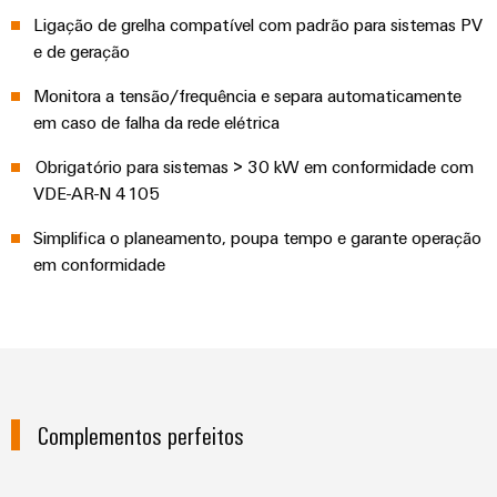
de
Distribuidor
técnico
da
migração
de
Ligação de grelha compatível com padrão para sistemas PV
campo
dados
empresa
e de geração
-
Conformidade
Interfaces
VISÃO
Medição
eficientes,
GERAL
com
de
Monitora a tensão/frequência e separa automaticamente
confiáveis,
inteligente
produtos
serviço
em caso de falha da rede elétrica
escaláveis
Nossos
ambientais
Soluções
parceiros
Construção
Caixas
Obrigatório para sistemas > 30 kW em conformidade com
para
naval
VDE-AR-N 4105
PSIRT
de
Distribuição
o
Soluções
distribuição
Simplifica o planeamento, poupa tempo e garante operação
local
Dados
de
IIoT
ligação
em conformidade
de
de
e
abrangentes
trabalho
engenharia
para
rede
Sistemas
o
de
eletrônicos
Weidmüller
Catálogos
setor
parceiros
marítimo
Configurator
de
Módulos
de
produtos
Energia
de
automação
Complementos perfeitos
técnicos
eólica
relés
Sistemas
Excelência
Encontre
e
Reparos
e
operacional