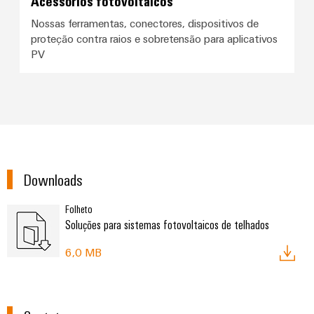
Acessórios fotovoltaicos
visualização
Fabricante
desafios
de
Nossas ferramentas, conectores, dispositivos de
da
Medição
Equipamentos
proteção contra raios e sobretensão para aplicativos
construção
de
de
PV
Originais
quadros
energia
(OEM)
elétricos
Weidmüller
Máquinas
Industrial
Soluções
AI
para
os
Acesso
vários
setores
Downloads
remoto
de
automação
Plataforma
Folheto
de
Soluções para sistemas fotovoltaicos de telhados
de
máquinas
e
serviços
6,0 MB
fábricas
industriais
Petróleo
easyConnect
e