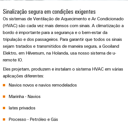
anos
tornam
SNAP
Conectores
Representantes
Wallbox
Região
tangíveis
cabos
Weidmüller
Vendas
IN
Sinalização segura em condições exigentes
PCB
e
Centro-
personalizados
Informações
Conector
soluções
Os sistemas de Ventilação de Aquecimento e Ar Condicionado
e
Fatos
Oeste
Tecnologia
podem
Legais
de
(HVAC) são cada vez mais densos com sinais. A climatização a
Serviço
terminais
e
Empresa
ser
de
e
emenda
bordo é importante para a segurança e o bem-estar da
Região
de
experimentadas.
PCB
números
conexão
Políticas
tripulação e dos passageiros. Para garantir que todos os sinais
Norte
Entrega
Armazenamento
PUSH
DPS
Sistemas
de
Sustentabilidade
sejam tratados e transmitidos de maneira segura, a Gooiland
Carreira
Rápida
de
IN
Linha
Região
Elektro, em Hilversum, na Holanda, usa nosso sistema de u-
e
Privacidade
Academia
Energia
Conexel
remote IO.
Sul
componentes
Computação
Weidmüller
Soluções
de
Eles projetam, produzem e instalam o sistema HVAC em várias
Consultoria
de
Luminárias
e
Promoções
caixas
aplicações diferentes:
produtos
e
Recursos
VISÃO
ponta
Linha
e
GERAL
para
engenharia
Humanos
Navios novos e navios remodelados
u-
Conexel
Sistemas
sistemas
Novidades
digital
de
OS
e
Marinha - Navios
Conformidade
armazenamento
Promoções
componentes
VISÃO
de
Consultoria
Micro
GERAL
Iates privados
Locais
energia
para
de
redes
Notícias
(ESS)
entrada
conectividade
Processo - Petróleo e Gás
DC
Informação
de
Caminhos
Linha