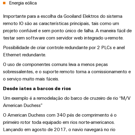
de
Energia eólica
engenharia
Industrial
cabos
de
Conexel
gestão
digital
5G
ferro
by
e
Importante para a escolha da Gooiland Elektros do sistema
Cabo
Soluções
Weidmüller
remoto IO são as características principais, tais como um
Weidmüller
Certificados
Single
de
modernas
projeto confiável e sem ponto único de falha. A maneira fácil de
Configurator
e
Pair
conexão,
Orange
digitais
testar sem software com servidor web integrado u-remote.
Ethernet
cabos
para
Downloads
Serviços
Mag
Possibilidade de criar controle redundante por 2 PLCs e anel
de
uma
de
|
mobilidade
Ethernet redundante.
ligação
Catálogos
conector
Revista
ecológica
Quadro
e
O uso de componentes comuns leva a menos peças
nos
PCB
do
Certificações
e
sobressalentes, e o suporte remoto torna a comissionamento e
transportes
cabos
cliente
e
ferroviários
campo
o serviço muito mais fáceis.
Serviços
Cablagem
Aprovações
Centro
de
Nosso
Desde iates a barcos de rios
Construção
do
de
laboratório
gerenciamento
Um exemplo é a remodelação do barco de cruzeiro de rio “M/V
inteligente
sistema
dados
American Duchess”
de
Distribuição
CLP
Soluções
quadros
O American Duchess com 340 pés de comprimento é o
e
e
Suporte
Imprensa
Buscar
primeiro rotor toda equipado em rios norte-americanos.
produtos
soluções
Fiação
um
para
Lançando em agosto de 2017, o navio navegará no rio
Apoio
Notícias
de
centros