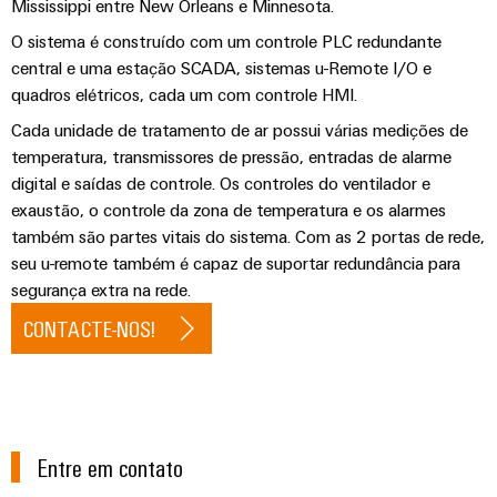
de
Distribuidor
Mississippi entre New Orleans e Minnesota.
técnico
da
migração
de
campo
dados
O sistema é construído com um controle PLC redundante
empresa
-
Conformidade
Interfaces
VISÃO
central e uma estação SCADA, sistemas u-Remote I/O e
Medição
eficientes,
GERAL
com
de
quadros elétricos, cada um com controle HMI.
confiáveis,
inteligente
produtos
serviço
escaláveis
Nossos
Cada unidade de tratamento de ar possui várias medições de
ambientais
Soluções
parceiros
temperatura, transmissores de pressão, entradas de alarme
Construção
Caixas
para
digital e saídas de controle. Os controles do ventilador e
naval
PSIRT
de
Distribuição
o
exaustão, o controle da zona de temperatura e os alarmes
Soluções
distribuição
também são partes vitais do sistema. Com as 2 portas de rede,
local
Dados
de
IIoT
ligação
seu u-remote também é capaz de suportar redundância para
de
de
e
abrangentes
segurança extra na rede.
trabalho
engenharia
para
rede
Sistemas
CONTACTE-NOS!
o
de
eletrônicos
Weidmüller
Catálogos
setor
parceiros
marítimo
Configurator
de
Módulos
de
produtos
Energia
de
automação
técnicos
eólica
relés
Sistemas
Entre em contato
Excelência
Encontre
e
Reparos
e
operacional