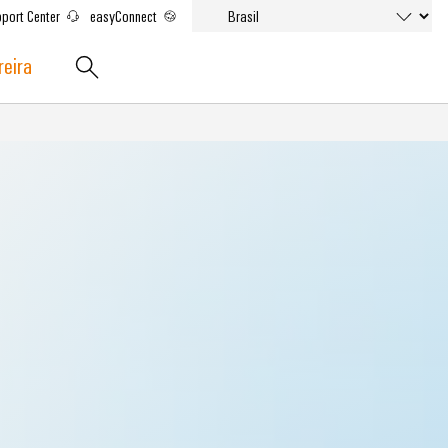
port Center
easyConnect
reira