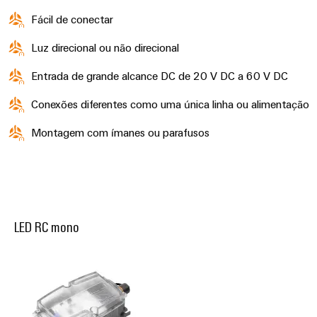
gás
Fácil de conectar
Garante
Local
a
de
proteção
Luz direcional ou não direcional
trabalho
das
operações
e
Entrada de grande alcance DC de 20 V DC a 60 V DC
com
acessórios
soluções
Conexões diferentes como uma única linha ou alimentação
integradas
Ferramentas
para
Montagem com ímanes ou parafusos
o
Máquinas
setor
de
automáticas
processos
Software
Transmissão
LED RC mono
e
Identificadores
distribuição
Impressoras
Estabilidade
e
industriais
segurança
para
Iluminação
redes