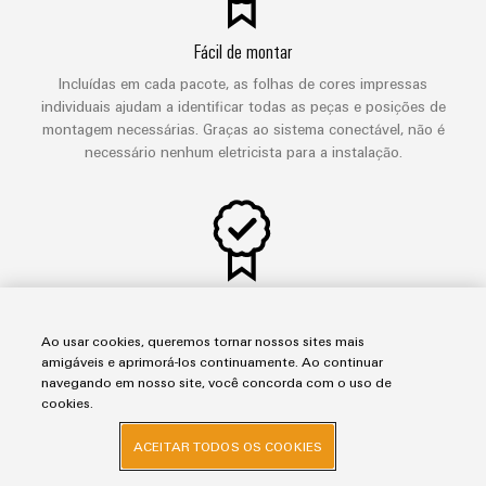
Fácil de montar
Incluídas em cada pacote, as folhas de cores impressas
individuais ajudam a identificar todas as peças e posições de
montagem necessárias. Graças ao sistema conectável, não é
necessário nenhum eletricista para a instalação.
Alta confiabilidade de operação
Graças aos componentes robustos e testados, é garantida uma
Ao usar cookies, queremos tornar nossos sites mais
alta disponibilidade durante a operação. Logic Unit WCU 860
amigáveis e aprimorá-los continuamente. Ao continuar
fornece mensagens de status sobre a condição do sistema de
navegando em nosso site, você concorda com o uso de
cookies.
iluminação. Em caso de falha de rede, o sistema UPS fornece as
luzes de LED com alimentação.
ACEITAR TODOS OS COOKIES