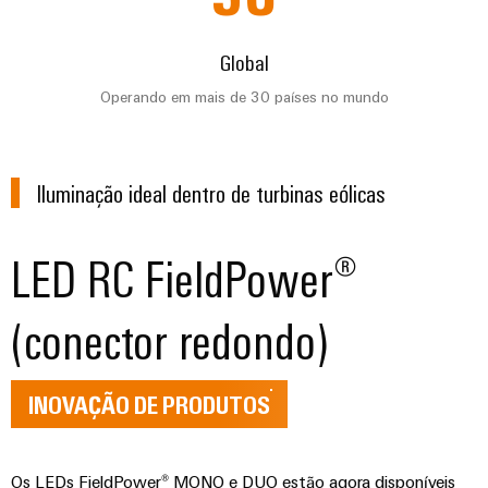
e
energética
elétricas
software
Infraestruturas
Global
de
Comandos
Fabricante
Operando em mais de 30 países no mundo
edifícios
Sistemas
de
Soluções
para
I/O
dispositivos
os
Iluminação ideal dentro de turbinas eólicas
requisitos
Ethernet
Conectores
específicos
industrial
PCB
das
infraestruturas
LED RC FieldPower®
e
Painéis
de
terminais
edifícios
de
PCB
(conector redondo)
toque
Construção
de
Serviços
Ferramentas
quadros
de
INOVAÇÃO DE PRODUTOS
de
elétricos
conector
engenharia
Soluções
PCB
e
para
Os LEDs FieldPower® MONO e DUO estão agora disponíveis
os