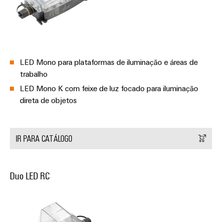
industrial
energéticas
modernas
Infraestrutura
Tratamento
do
da
quadro
água
LED Mono para plataformas de iluminação e áreas de
e
trabalho
das
LED Mono K com feixe de luz focado para iluminação
Serviço
águas
direta de objetos
de
residuais
montagem
Soluções
para
Réguas
IR PARA CATÁLOGO
a
de
indústria
de
terminais
tratamento
Duo LED RC
montadas
de
água
Caixas
e
resíduos
modificadas