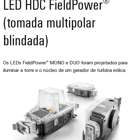
LED HDC FieldPower®
(tomada multipolar
blindada)
Os LEDs FieldPower® MONO e DUO foram projetados para
iluminar a torre e o núcleo de um gerador de turbina eólica.
Weidmüller
Configurator
Engenharia
digital
avançada -
intuitiva,
fácil, rápida