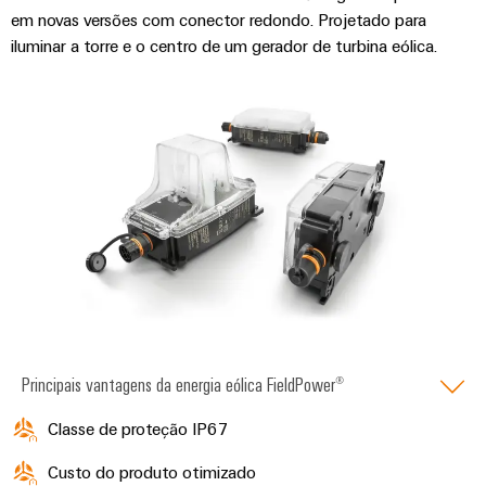
visualização
Fabricante
desafios
em novas versões com conector redondo. Projetado para
de
da
Medição
iluminar a torre e o centro de um gerador de turbina eólica.
Equipamentos
construção
de
de
Originais
quadros
energia
(OEM)
elétricos
Weidmüller
Máquinas
Industrial
Soluções
AI
para
os
Acesso
vários
setores
remoto
de
automação
Plataforma
de
de
máquinas
e
serviços
Principais vantagens da energia eólica FieldPower®
fábricas
industriais
Classe de proteção IP67
Petróleo
easyConnect
e
Custo do produto otimizado