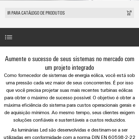
anos
tornam
SNAP
Conectores
Representantes
Wallbox
Região
tangíveis
cabos
Weidmüller
Vendas
IN
PCB
IR PARA CATÁLOGO DE PRODUTOS
e
Centro-
personalizados
Informações
Conector
soluções
e
Fatos
Oeste
Tecnologia
podem
Legais
de
Serviço
terminais
e
Empresa
ser
de
e
emenda
Região
de
experimentadas.
PCB
números
conexão
Políticas
Norte
Entrega
Armazenamento
PUSH
DPS
Sistemas
de
Sustentabilidade
Carreira
Rápida
Gama de produtos
de
IN
Linha
Aumente o sucesso de seus sistemas no mercado com
Região
e
Privacidade
Academia
Energia
Conexel
Sul
componentes
um projeto integrado
Computação
Weidmüller
Soluções
Solução personalizada LED
de
Como fornecedor de sistemas de energia eólica, você está sob
Consultoria
de
Luminárias
e
Promoções
caixas
uma pressão cada vez maior de seus concorrentes. É por isso
produtos
e
Recursos
VISÃO
ponta
Linha
e
GERAL
para
que você precisa projetar suas mais recentes turbinas eólicas
engenharia
Humanos
Serviços
u-
Conexel
Sistemas
sistemas
Novidades
para obter o máximo de sucesso possível. O objetivo é obter a
digital
de
OS
e
Conformidade
máxima eficiência do sistema para custos operacionais gerais e
armazenamento
Promoções
Contato
componentes
VISÃO
de aquisição mínimos. Ao mesmo tempo, seus clientes exigem
de
Consultoria
Micro
GERAL
Locais
energia
para
soluções confiáveis e sustentáveis a custos reduzidos.
de
redes
Notícias
(ESS)
entrada
conectividade
Contato
As luminárias Led são desenvolvidas e destinam-se a ser
DC
Informação
de
Caminhos
Linha
utilizadas em conformidade com a norma DIN EN 60598-2-22