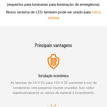
de
engenharia
Industrial
cabos
de
Conexel
(requisitos para luminárias para iluminação de emergência).
gestão
Entre em contato
digital
5G
ferro
by
Nosso sistema de LED também pode ser usado para
vários
e
Cabo
Soluções
Weidmüller
setores
Weidmüller
Certificados
Single
de
modernas
Configurator
e
Pair
conexão,
Orange
digitais
Ethernet
cabos
para
Downloads
Serviços
Mag
de
uma
de
|
mobilidade
Principais vantagens
ligação
Catálogos
conector
Revista
ecológica
Quadro
e
nos
PCB
do
Certificações
e
transportes
cabos
cliente
e
ferroviários
campo
Serviços
Cablagem
Aprovações
Centro
de
Nosso
Construção
do
Instalação econômica
de
laboratório
gerenciamento
inteligente
sistema
dados
As tensões de 24 V DC para 120 V DC permitem o uso de
de
Distribuição
CLP
condutores com pequenas seções cruzadas. Isso reduz
Soluções
quadros
e
e
significativamente os custos de material e investimento.
Suporte
Imprensa
Buscar
produtos
soluções
Fiação
um
para
Apoio
Notícias
de
centros