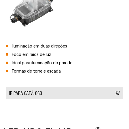
e
equipadas
Conjuntos
de
cabos
personalizados
Iluminação em duas direções
Foco em raios de luz
Ideal para iluminação de parede
Inovações de
Formas de torre e escada
produtos
Conectividade
prática para o
seu setor.
IR PARA CATÁLOGO
Nossas
inovações de
conectividade
industrial.