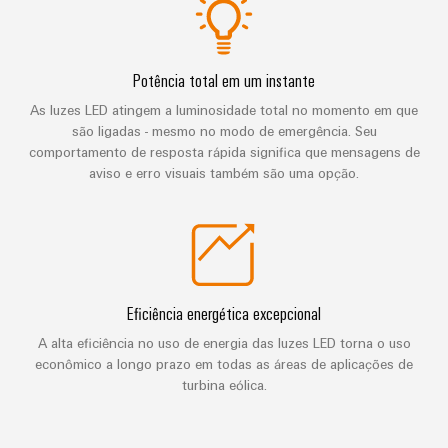
de
Distribuidor
técnico
da
migração
de
campo
dados
empresa
-
Conformidade
Interfaces
VISÃO
Medição
eficientes,
GERAL
Potência total em um instante
com
de
confiáveis,
inteligente
produtos
serviço
As luzes LED atingem a luminosidade total no momento em que
escaláveis
Nossos
são ligadas - mesmo no modo de emergência. Seu
ambientais
Soluções
parceiros
Construção
Caixas
comportamento de resposta rápida significa que mensagens de
para
naval
PSIRT
aviso e erro visuais também são uma opção.
de
Distribuição
o
Soluções
distribuição
local
Dados
de
IIoT
ligação
de
de
e
abrangentes
trabalho
engenharia
para
rede
Sistemas
o
de
eletrônicos
Weidmüller
Catálogos
setor
Eficiência energética excepcional
parceiros
marítimo
Configurator
de
A alta eficiência no uso de energia das luzes LED torna o uso
Módulos
de
produtos
econômico a longo prazo em todas as áreas de aplicações de
Energia
de
automação
turbina eólica.
técnicos
eólica
relés
Sistemas
Excelência
Encontre
e
Reparos
e
operacional