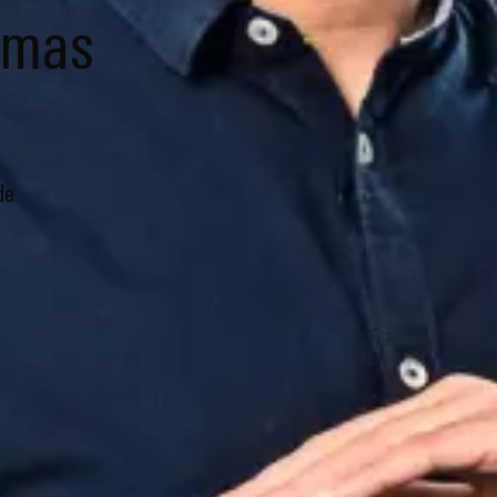
emas
de