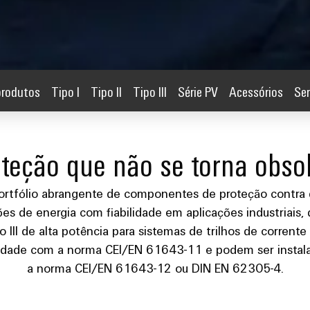
produtos
Tipo I
Tipo II
Tipo III
Série PV
Acessórios
Ser
teção que não se torna obso
tfólio abrangente de componentes de proteção contra d
es de energia com fiabilidade em aplicações industriais, 
 tipo III de alta potência para sistemas de trilhos de corr
midade com a norma CEI/EN 61643-11 e podem ser insta
a norma CEI/EN 61643-12 ou DIN EN 62305-4.