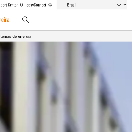
port Center
easyConnect
reira
stemas de energia