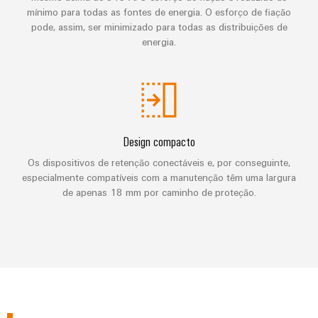
de
Distribuidor
técnico
da
migração
de
mínimo para todas as fontes de energia. O esforço de fiação
campo
dados
empresa
pode, assim, ser minimizado para todas as distribuições de
-
Conformidade
Interfaces
VISÃO
energia.
Medição
eficientes,
GERAL
com
de
confiáveis,
inteligente
produtos
serviço
escaláveis
Nossos
ambientais
Soluções
parceiros
Construção
Caixas
para
naval
PSIRT
de
Distribuição
o
Soluções
Design compacto
distribuição
local
Dados
de
IIoT
Os dispositivos de retenção conectáveis e, por conseguinte,
ligação
de
de
e
especialmente compatíveis com a manutenção têm uma largura
abrangentes
trabalho
engenharia
de apenas 18 mm por caminho de proteção.
para
rede
Sistemas
o
de
eletrônicos
Weidmüller
Catálogos
setor
parceiros
marítimo
Configurator
de
Módulos
de
produtos
Energia
de
automação
técnicos
eólica
relés
Sistemas
Excelência
Encontre
e
Reparos
e
operacional