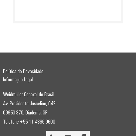
gás
Garante
Local
a
de
proteção
trabalho
das
operações
e
com
acessórios
soluções
integradas
Ferramentas
para
o
Máquinas
setor
Política de Privacidade
de
automáticas
processos
Informação Legal
Software
Transmissão
Weidmüller Conexel do Brasil
e
Identificadores
Av. Presidente Juscelino, 642
distribuição
Impressoras
09950-370, Diadema, SP
Estabilidade
e
industriais
Telefone +55 11 4366-9600
segurança
para
Iluminação
redes