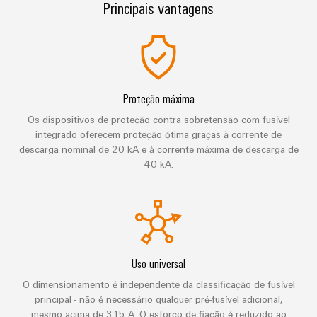
de
Principais vantagens
engenharia
Industrial
cabos
de
Conexel
gestão
digital
5G
ferro
by
e
Cabo
Soluções
Weidmüller
Weidmüller
Certificados
Single
de
modernas
Configurator
e
Pair
conexão,
Orange
digitais
Ethernet
cabos
Proteção máxima
para
Downloads
Serviços
Mag
de
uma
Os dispositivos de proteção contra sobretensão com fusível
de
|
mobilidade
ligação
Catálogos
integrado oferecem proteção ótima graças à corrente de
conector
Revista
ecológica
Quadro
e
descarga nominal de 20 kA e à corrente máxima de descarga de
nos
PCB
do
Certificações
40 kA.
e
transportes
cabos
cliente
e
ferroviários
campo
Serviços
Cablagem
Aprovações
Centro
de
Nosso
Construção
do
de
laboratório
gerenciamento
inteligente
sistema
dados
de
Distribuição
CLP
Soluções
Uso universal
quadros
e
e
Suporte
Imprensa
Buscar
O dimensionamento é independente da classificação de fusível
produtos
soluções
Fiação
um
principal - não é necessário qualquer pré-fusível adicional,
para
Apoio
Notícias
de
mesmo acima de 315 A. O esforço de fiação é reduzido ao
centros