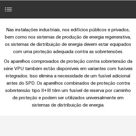
anos
tornam
SNAP
Conectores
Representantes
Wallbox
Região
tangíveis
cabos
Weidmüller
Vendas
IN
PCB
e
Centro-
personalizados
Informações
Conector
soluções
e
Fatos
Oeste
Tecnologia
podem
Legais
de
Introdução
Serviço
terminais
e
Empresa
Nas instalações industriais, nos edifícios públicos e privados,
ser
de
e
emenda
Região
de
experimentadas.
PCB
números
bem como nos sistemas de produção de energia regenerativa,
conexão
Políticas
Norte
Entrega
os sistemas de distribuição de energia devem estar equipados
Vantagens
Armazenamento
PUSH
DPS
Sistemas
de
Sustentabilidade
Carreira
Rápida
com uma proteção adequada contra as sobretensões.
de
IN
Linha
Região
e
Privacidade
Os aparelhos comprovados de proteção contra sobretensão da
Academia
Energia
Conexel
Potentes componentes internos
Sul
componentes
Computação
série VPU também estão disponíveis em variantes com fusíveis
Weidmüller
Soluções
de
Consultoria
de
Luminárias
integrados. Isso elimina a necessidade de um fusível adicional
e
Promoções
caixas
Aumentar a eficácia
produtos
e
Recursos
VISÃO
antes do SPD. Os aparelhos combinados de proteção contra
ponta
Linha
e
GERAL
para
engenharia
Humanos
sobretensão tipo II+III têm um fusível de reserva por caminho
u-
Conexel
Sistemas
sistemas
Novidades
de proteção e podem ser utilizados universalmente em
digital
de
OS
Downloads
e
Conformidade
armazenamento
sistemas de distribuição de energia.
Promoções
componentes
VISÃO
de
Consultoria
Micro
GERAL
Locais
energia
para
Seu contato direto
de
redes
Notícias
(ESS)
entrada
conectividade
DC
Informação
de
Caminhos
Linha