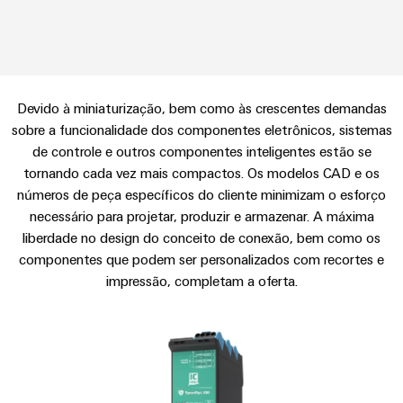
anos
tornam
SNAP
Conectores
Representantes
Wallbox
Região
tangíveis
cabos
Weidmüller
Vendas
IN
PCB
e
Centro-
personalizados
Informações
Conector
soluções
e
Fatos
Oeste
Tecnologia
podem
Legais
de
Serviço
terminais
e
Empresa
ser
de
e
emenda
Região
de
experimentadas.
PCB
números
Devido à miniaturização, bem como às crescentes demandas
conexão
Políticas
Norte
Entrega
sobre a funcionalidade dos componentes eletrônicos, sistemas
Armazenamento
PUSH
DPS
Sistemas
de
Sustentabilidade
Carreira
de controle e outros componentes inteligentes estão se
Rápida
de
IN
Linha
Região
e
Privacidade
tornando cada vez mais compactos. Os modelos CAD e os
Academia
Energia
Conexel
Sul
componentes
números de peça específicos do cliente minimizam o esforço
Computação
Weidmüller
Soluções
de
necessário para projetar, produzir e armazenar. A máxima
Consultoria
de
Luminárias
e
Promoções
caixas
liberdade no design do conceito de conexão, bem como os
produtos
e
Recursos
VISÃO
ponta
Linha
e
GERAL
para
componentes que podem ser personalizados com recortes e
engenharia
Humanos
u-
Conexel
Sistemas
sistemas
Novidades
impressão, completam a oferta.
digital
de
OS
e
Conformidade
armazenamento
Promoções
componentes
VISÃO
de
Consultoria
Micro
GERAL
Locais
energia
para
de
redes
Notícias
(ESS)
entrada
conectividade
DC
Informação
de
Caminhos
Linha