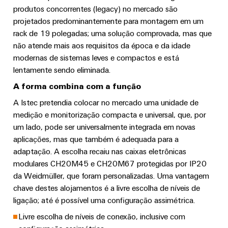
de
Distribuidor
técnico
da
migração
de
produtos concorrentes (legacy) no mercado são
campo
dados
empresa
projetados predominantemente para montagem em um
-
Conformidade
Interfaces
VISÃO
rack de 19 polegadas; uma solução comprovada, mas que
Medição
eficientes,
GERAL
com
de
não atende mais aos requisitos da época e da idade
confiáveis,
inteligente
produtos
serviço
escaláveis
Nossos
modernas de sistemas leves e compactos e está
ambientais
Soluções
lentamente sendo eliminada.
parceiros
Construção
Caixas
para
A forma combina com a função
naval
PSIRT
de
Distribuição
o
Soluções
distribuição
A Istec pretendia colocar no mercado uma unidade de
local
Dados
de
IIoT
medição e monitorização compacta e universal, que, por
ligação
de
de
e
um lado, pode ser universalmente integrada em novas
abrangentes
trabalho
engenharia
aplicações, mas que também é adequada para a
para
rede
Sistemas
o
adaptação. A escolha recaiu nas caixas eletrônicas
de
eletrônicos
Weidmüller
Catálogos
setor
modulares CH20M45 e CH20M67 protegidas por IP20
parceiros
marítimo
Configurator
de
Módulos
da Weidmüller, que foram personalizadas. Uma vantagem
de
produtos
Energia
chave destes alojamentos é a livre escolha de níveis de
de
automação
técnicos
eólica
ligação; até é possível uma configuração assimétrica.
relés
Sistemas
Excelência
Encontre
e
Livre escolha de níveis de conexão, inclusive com
Reparos
e
operacional