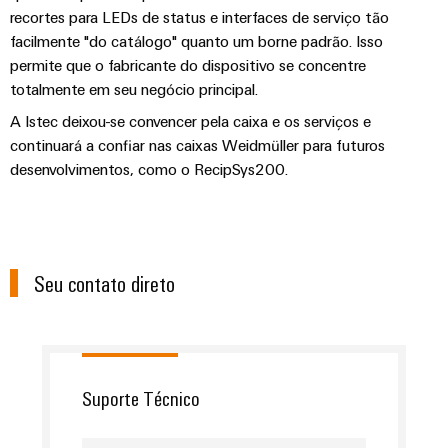
visualização
Fabricante
recortes para LEDs de status e interfaces de serviço tão
desafios
de
da
facilmente "do catálogo" quanto um borne padrão. Isso
Medição
Equipamentos
construção
permite que o fabricante do dispositivo se concentre
de
de
Originais
totalmente em seu negócio principal.
quadros
energia
(OEM)
elétricos
A Istec deixou-se convencer pela caixa e os serviços e
Weidmüller
continuará a confiar nas caixas Weidmüller para futuros
Máquinas
Industrial
desenvolvimentos, como o RecipSys200.
Soluções
AI
para
os
Acesso
vários
setores
remoto
de
Seu contato direto
automação
Plataforma
de
de
máquinas
e
serviços
fábricas
industriais
Suporte Técnico
Petróleo
easyConnect
e