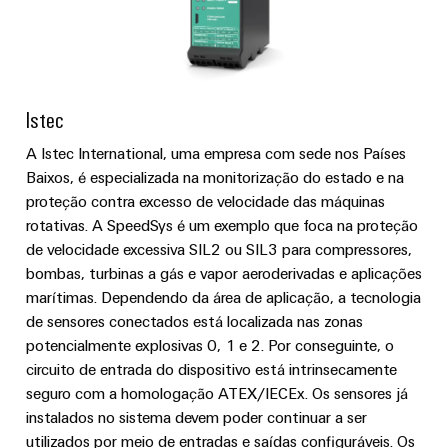
de
engenharia
Industrial
cabos
de
Conexel
gestão
digital
5G
ferro
by
e
Cabo
Soluções
Weidmüller
Weidmüller
Certificados
Single
de
modernas
Configurator
e
Pair
conexão,
Istec
Orange
digitais
Ethernet
cabos
para
Downloads
Serviços
Mag
A Istec International, uma empresa com sede nos Países
de
uma
de
|
Baixos, é especializada na monitorização do estado e na
mobilidade
ligação
Catálogos
conector
Revista
ecológica
proteção contra excesso de velocidade das máquinas
Quadro
e
nos
PCB
do
rotativas. A SpeedSys é um exemplo que foca na proteção
Certificações
e
transportes
cabos
cliente
de velocidade excessiva SIL2 ou SIL3 para compressores,
e
ferroviários
campo
Serviços
bombas, turbinas a gás e vapor aeroderivadas e aplicações
Cablagem
Aprovações
Centro
de
Nosso
marítimas. Dependendo da área de aplicação, a tecnologia
Construção
do
de
laboratório
gerenciamento
de sensores conectados está localizada nas zonas
inteligente
sistema
dados
potencialmente explosivas 0, 1 e 2. Por conseguinte, o
de
Distribuição
CLP
Soluções
circuito de entrada do dispositivo está intrinsecamente
quadros
e
e
Suporte
Imprensa
seguro com a homologação ATEX/IECEx. Os sensores já
Buscar
produtos
soluções
instalados no sistema devem poder continuar a ser
Fiação
um
para
Apoio
Notícias
de
utilizados por meio de entradas e saídas configuráveis. Os
centros