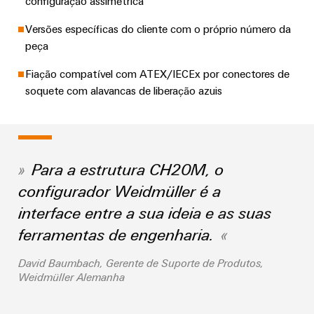
seu
relés
configuração assimétrica
em
e
soluções
parceiro
de
energia
peças
Versões específicas do cliente com o próprio número da
eólica
de
estado
Automação
de
peça
soluções
sólido
Energia
descentralizada
substituição
de
Fiação compatível com ATEX/IECEx por conectores de
tradicional
Amplificador
Automação
Cursos
Industrial
soquete com alavancas de liberação azuis
O
de
industrial
futuro
de
IoT
para
isolamento
formação
&
a
IIoT
e
e
Automation
geração
&
transdutores
comprovada
seminários
Para a estrutura CH20M, o
Software
de
de
energia
configurador Weidmüller é a
de
medição
Eventos
Automação
interface entre a sua ideia e as suas
Fabricantes
Opções
e
Fontes
de
ferramentas de engenharia.
de
feiras
Industrial
de
dispositivos
pedido
analytics
alimentação
David Baumbach, Gerente de Suporte de Produtos,
Feiras
Soluções
digital
Weidmüller Alemanha
de
e
IoT
Carcaças
conectividade
eShop
eventos
industrial
inovadoras
para