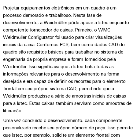
e
energética
elétricas
Projetar equipamentos eletrônicos em um quadro é um
software
Infraestruturas
processo demorado e trabalhoso. Nesta fase de
de
Comandos
desenvolvimento, a Weidmüller pôde apoiar a Istec enquanto
Fabricante
edifícios
competente fornecedor de caixas. Primeiro, o WMC
Sistemas
de
Soluções
Weidmüller Configurator foi usado para criar visualizações
para
I/O
dispositivos
iniciais da caixa. Contornos PCB, bem como dados CAD do
os
quadro são requisitos básicos para trabalhar no sistema de
requisitos
Ethernet
Conectores
engenharia da própria empresa e foram fornecidos pela
específicos
industrial
PCB
das
Weidmüller. Isso significava que a Istec tinha todas as
infraestruturas
e
informações relevantes para o desenvolvimento na forma
Painéis
de
terminais
desejada e era capaz de definir os recortes para o elemento
edifícios
de
PCB
frontal em seu próprio sistema CAD, permitindo que a
toque
Construção
Weidmüller produzisse a série de amostras iniciais de caixas
de
Serviços
para a Istec. Estas caixas também serviram como amostras de
Ferramentas
quadros
de
liberação.
de
elétricos
conector
Uma vez concluído o desenvolvimento, cada componente
engenharia
Soluções
PCB
personalizado recebe seu próprio número de peça. Isso permite
e
para
que Istec, por exemplo, solicite um elemento frontal com
os