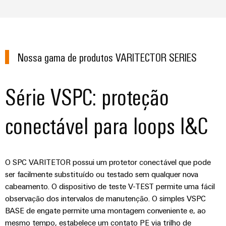
seu
relés
em
e
soluções
parceiro
de
energia
peças
eólica
de
estado
Automação
de
soluções
sólido
Energia
descentralizada
substituição
de
tradicional
Nossa gama de produtos VARITECTOR SERIES
Amplificador
Automação
Cursos
Industrial
O
de
industrial
futuro
de
IoT
para
Série VSPC: proteção
isolamento
formação
&
a
IIoT
e
e
Automation
geração
&
transdutores
comprovada
conectável para loops I&C
seminários
Software
de
de
energia
de
medição
Eventos
Automação
Fabricantes
Opções
e
Fontes
O SPC VARITETOR possui um protetor conectável que pode
de
de
feiras
Industrial
de
ser facilmente substituído ou testado sem qualquer nova
dispositivos
pedido
analytics
cabeamento. O dispositivo de teste V-TEST permite uma fácil
alimentação
Feiras
Soluções
digital
observação dos intervalos de manutenção. O simples VSPC
de
e
IoT
Carcaças
BASE de engate permite uma montagem conveniente e, ao
conectividade
eShop
eventos
industrial
inovadoras
para
mesmo tempo, estabelece um contato PE via trilho de