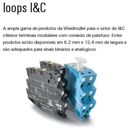
gás
loops I&C
Garante
Local
a
de
proteção
trabalho
das
A ampla gama de produtos da Weidmüller para o setor de I&C
operações
e
oferece terminais modulares com conexão de parafuso. Estes
com
acessórios
soluções
produtos estão disponíveis em 6,2 mm e 12,4 mm de largura e
integradas
são adequados para sinais binários e analógicos.
Ferramentas
para
o
Máquinas
setor
de
automáticas
processos
Software
Transmissão
e
Identificadores
distribuição
Impressoras
Estabilidade
e
industriais
segurança
para
Iluminação
redes