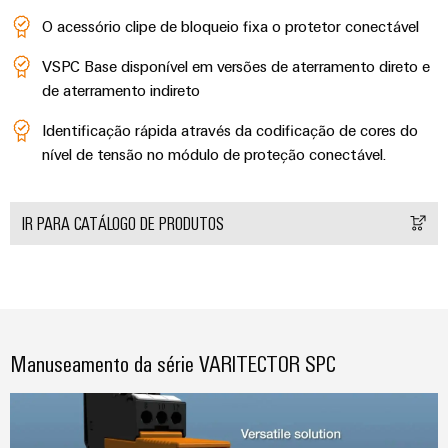
e
energética
elétricas
O acessório clipe de bloqueio fixa o protetor conectável
software
Infraestruturas
de
VSPC Base disponível em versões de aterramento direto e
Comandos
de aterramento indireto
Fabricante
edifícios
Sistemas
de
Soluções
Identificação rápida através da codificação de cores do
para
I/O
dispositivos
nível de tensão no módulo de proteção conectável.
os
requisitos
Ethernet
Conectores
específicos
industrial
PCB
das
IR PARA CATÁLOGO DE PRODUTOS
infraestruturas
e
Painéis
de
terminais
edifícios
de
PCB
toque
Construção
de
Serviços
Ferramentas
quadros
de
Manuseamento da série VARITECTOR SPC
de
elétricos
conector
engenharia
Soluções
PCB
e
para
os