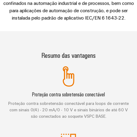
de
engenharia
confinados na automação industrial e de processos, bem como
Industrial
cabos
de
Conexel
gestão
Seu contato direto
para aplicações de automação de construção, e pode ser
digital
5G
ferro
by
e
Cabo
instalada pelo padrão de aplicativo IEC/EN 61643-22.
Soluções
Weidmüller
Weidmüller
Certificados
Single
de
modernas
Configurator
e
Pair
conexão,
Orange
digitais
Ethernet
cabos
para
Downloads
Serviços
Mag
de
uma
de
|
Resumo das vantagens
mobilidade
ligação
Catálogos
conector
Revista
ecológica
Quadro
e
nos
PCB
do
Certificações
e
transportes
cabos
cliente
e
ferroviários
campo
Serviços
Cablagem
Aprovações
Centro
de
Nosso
Construção
do
Proteção contra sobretensão conectável
de
laboratório
gerenciamento
inteligente
sistema
Proteção contra sobretensão conectável para loops de corrente
dados
de
Distribuição
CLP
com sinais 0(4) - 20 mA/0 - 10 V e sinais binários de até 60 V
Soluções
quadros
são conectados ao soquete VSPC BASE.
e
e
Suporte
Imprensa
Buscar
produtos
soluções
Fiação
um
para
Apoio
Notícias
de
centros