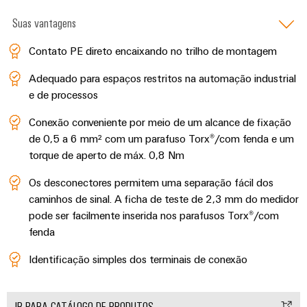
industrial
energéticas
Suas vantagens
modernas
Infraestrutura
Tratamento
Contato PE direto encaixando no trilho de montagem
do
da
quadro
Adequado para espaços restritos na automação industrial
água
e de processos
e
das
Conexão conveniente por meio de um alcance de fixação
Serviço
águas
de 0,5 a 6 mm² com um parafuso Torx®/com fenda e um
de
torque de aperto de máx. 0,8 Nm
residuais
montagem
Soluções
Os desconectores permitem uma separação fácil dos
para
Réguas
caminhos de sinal. A ficha de teste de 2,3 mm do medidor
a
de
indústria
pode ser facilmente inserida nos parafusos Torx®/com
de
terminais
fenda
tratamento
montadas
de
Identificação simples dos terminais de conexão
água
Caixas
e
resíduos
modificadas
IR PARA CATÁLOGO DE PRODUTOS