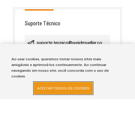
Suporte Técnico
suporte.tecnico@weidmueller.co
m
Ao usar cookies, queremos tornar nossos sites mais
amigáveis e aprimorá-los continuamente. Ao continuar
+55 11 4366 9620
navegando em nosso site, você concorda com o uso de
cookies.
ACEITAR TODOS OS COOKIES