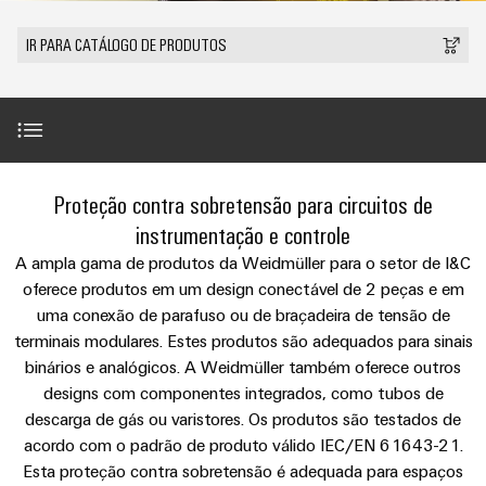
anos
tornam
SNAP
Conectores
Representantes
Wallbox
Região
tangíveis
cabos
Weidmüller
Vendas
IN
PCB
IR PARA CATÁLOGO DE PRODUTOS
e
Centro-
personalizados
Informações
Conector
soluções
e
Fatos
Oeste
Tecnologia
podem
Legais
de
Serviço
terminais
e
Empresa
ser
de
e
emenda
Região
de
experimentadas.
PCB
números
conexão
Políticas
Norte
Entrega
Armazenamento
PUSH
DPS
Sistemas
de
Sustentabilidade
Carreira
Rápida
Introdução
de
IN
Linha
Proteção contra sobretensão para circuitos de
Região
e
Privacidade
Academia
Energia
Conexel
Sul
componentes
instrumentação e controle
Computação
Weidmüller
Soluções
Gama de produtos
de
A ampla gama de produtos da Weidmüller para o setor de I&C
Consultoria
de
Luminárias
e
Promoções
caixas
oferece produtos em um design conectável de 2 peças e em
produtos
e
Recursos
VISÃO
ponta
Linha
e
GERAL
para
uma conexão de parafuso ou de braçadeira de tensão de
engenharia
Humanos
O complemento perfeito
u-
Conexel
Sistemas
sistemas
Novidades
terminais modulares. Estes produtos são adequados para sinais
digital
de
OS
e
Conformidade
binários e analógicos. A Weidmüller também oferece outros
armazenamento
Promoções
Serviços
componentes
VISÃO
designs com componentes integrados, como tubos de
de
Consultoria
Micro
GERAL
Locais
energia
para
descarga de gás ou varistores. Os produtos são testados de
de
redes
Notícias
(ESS)
entrada
acordo com o padrão de produto válido IEC/EN 61643-21.
conectividade
Downloads
DC
Informação
Esta proteção contra sobretensão é adequada para espaços
de
Caminhos
Linha