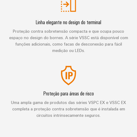
de
Distribuidor
técnico
da
migração
de
campo
dados
empresa
-
Conformidade
Interfaces
VISÃO
Medição
Linha elegante no design do terminal
eficientes,
GERAL
com
de
confiáveis,
inteligente
Proteção contra sobretensão compacta e que ocupa pouco
produtos
serviço
escaláveis
Nossos
espaço no design do bornes. A série VSSC está disponível com
ambientais
Soluções
parceiros
funções adicionais, como facas de desconexão para fácil
Construção
Caixas
para
medição ou LEDs.
naval
PSIRT
de
Distribuição
o
Soluções
distribuição
local
Dados
de
IIoT
ligação
de
de
e
abrangentes
trabalho
engenharia
para
rede
Sistemas
o
de
eletrônicos
Proteção para áreas de risco
Weidmüller
Catálogos
setor
parceiros
marítimo
Configurator
Uma ampla gama de produtos das séries VSPC EX e VSSC EX
de
Módulos
de
completa a proteção contra sobretensão que é instalada em
produtos
Energia
de
circuitos intrinsecamente seguros.
automação
técnicos
eólica
relés
Sistemas
Excelência
Encontre
e
Reparos
e
operacional