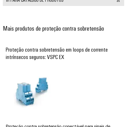
e
equipadas
Conjuntos
Mais produtos de proteção contra sobretensão
de
cabos
personalizados
Proteção contra sobretensão em loops de corrente
intrínsecos seguros: VSPC EX
Inovações de
produtos
Conectividade
prática para o
seu setor.
Nossas
inovações de
conectividade
industrial.
Proteção contra sobretensão conectável para sinais de