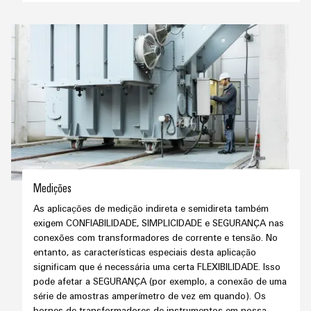
globais
para
eletrônica
Interface
Segurança
dispositivos
OCI
Experiência
industrial
Proteção
Fotovoltaico
digital
contra
Aproveitando
Interface
Soluções
a
descargas
EDI
de
energia
atmosféricas
solar
gerenciamento
e
para
de
VISÃO
a
sobretensões
GERAL
energia
eficiência
de
PV
recursos
Plataforma
combiner
de
Medições
Hidrogênio
boxes
serviços
O
As aplicações de medição indireta e semidireta também
industriais
hidrogênio
exigem CONFIABILIDADE, SIMPLICIDADE e SEGURANÇA nas
Distribuidores
como
conexões com transformadores de corrente e tensão. No
easyConnect
Fieldbus
tecnologia
entanto, as características especiais desta aplicação
fundamental
significam que é necessária uma certa FLEXIBILIDADE. Isso
Controlador
para
pode afetar a SEGURANÇA (por exemplo, a conexão de uma
de
a
Automação
série de amostras amperímetro de vez em quando). Os
transição
centrais
bornes de transformadores de instrumentos em nossa