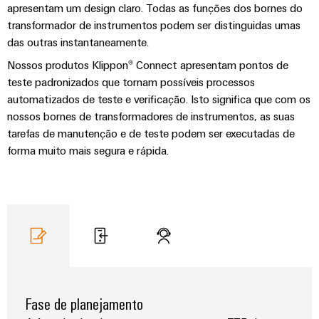
gás
apresentam um design claro. Todas as funções dos bornes do
Garante
Local
transformador de instrumentos podem ser distinguidas umas
a
de
das outras instantaneamente.
proteção
trabalho
das
Nossos produtos Klippon® Connect apresentam pontos de
operações
e
teste padronizados que tornam possíveis processos
com
acessórios
automatizados de teste e verificação. Isto significa que com os
soluções
integradas
nossos bornes de transformadores de instrumentos, as suas
Ferramentas
para
tarefas de manutenção e de teste podem ser executadas de
o
forma muito mais segura e rápida.
Máquinas
setor
de
automáticas
processos
Software
Transmissão
e
Identificadores
distribuição
Impressoras
Estabilidade
e
industriais
segurança
Fase de planejamento
para
Iluminação
redes