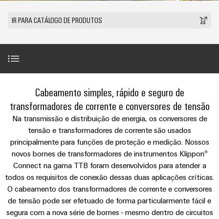
anos
tornam
SNAP
Conectores
Representantes
Wallbox
Região
tangíveis
cabos
Weidmüller
Vendas
IN
PCB
IR PARA CATÁLOGO DE PRODUTOS
e
Centro-
personalizados
Informações
Conector
soluções
e
Fatos
Oeste
Tecnologia
podem
Legais
de
Serviço
terminais
e
Empresa
ser
de
e
emenda
Região
de
experimentadas.
PCB
números
conexão
Políticas
Norte
Entrega
Armazenamento
PUSH
DPS
Sistemas
de
Sustentabilidade
Carreira
Rápida
Proteção durante o medição
de
IN
Linha
Cabeamento simples, rápido e seguro de
Região
e
Privacidade
Academia
Energia
Conexel
Sul
transformadores de corrente e conversores de tensão
componentes
Computação
Weidmüller
Soluções
Planejamento / Instalação / Operação
de
Na transmissão e distribuição de energia, os conversores de
Consultoria
de
Luminárias
e
Promoções
caixas
tensão e transformadores de corrente são usados
produtos
e
Recursos
VISÃO
ponta
Linha
e
GERAL
para
principalmente para funções de proteção e medição. Nossos
engenharia
Humanos
Destaques da gama TTB
u-
Conexel
Sistemas
sistemas
Novidades
novos bornes de transformadores de instrumentos Klippon®
digital
de
OS
e
Conformidade
Connect na gama TTB foram desenvolvidos para atender a
armazenamento
Promoções
Vídeo
componentes
VISÃO
todos os requisitos de conexão dessas duas aplicações críticas.
de
Consultoria
Micro
GERAL
Locais
energia
para
O cabeamento dos transformadores de corrente e conversores
de
redes
Notícias
(ESS)
entrada
de tensão pode ser efetuado de forma particularmente fácil e
conectividade
Destaques da versão conectável
DC
Informação
segura com a nova série de bornes - mesmo dentro de circuitos
de
Caminhos
Linha