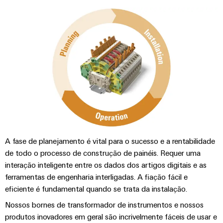
visualização
Fabricante
desafios
de
da
Medição
Equipamentos
construção
de
de
Originais
quadros
energia
(OEM)
elétricos
Weidmüller
Máquinas
Industrial
Soluções
AI
para
os
Acesso
vários
setores
remoto
de
A fase de planejamento é vital para o sucesso e a rentabilidade
automação
Plataforma
de
de todo o processo de construção de painéis. Requer uma
de
máquinas
interação inteligente entre os dados dos artigos digitais e as
e
serviços
ferramentas de engenharia interligadas. A fiação fácil e
fábricas
industriais
eficiente é fundamental quando se trata da instalação.
Petróleo
easyConnect
Nossos bornes de transformador de instrumentos e nossos
e
produtos inovadores em geral são incrivelmente fáceis de usar e