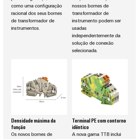
e
como uma configuração
nossos bornes de
equipadas
racional dos seus bornes
transformador de
de transformador de
instrumento podem ser
Conjuntos
instrumentos.
usadas
de
independentemente da
cabos
solução de conexão
personalizados
selecionada.
Inovações de
produtos
Conectividade
prática para o
seu setor.
Nossas
inovações de
conectividade
industrial.
Densidade máxima da
Terminal PE com contorno
função
idêntico
Os novos bornes de
A nova gama TTB inclui