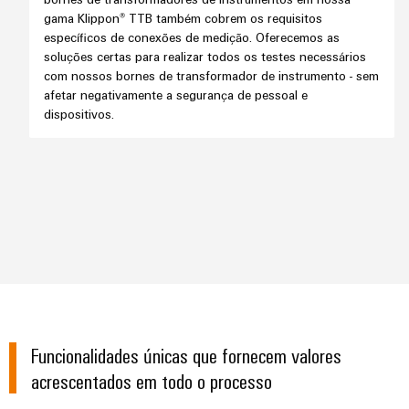
e
energética
elétricas
gama Klippon® TTB também cobrem os requisitos
software
Infraestruturas
específicos de conexões de medição. Oferecemos as
soluções certas para realizar todos os testes necessários
de
Comandos
com nossos bornes de transformador de instrumento - sem
Fabricante
edifícios
afetar negativamente a segurança de pessoal e
Sistemas
de
Soluções
dispositivos.
para
I/O
dispositivos
os
requisitos
Ethernet
Conectores
específicos
industrial
PCB
das
infraestruturas
e
Painéis
de
terminais
edifícios
de
PCB
toque
Construção
de
Serviços
Ferramentas
quadros
de
de
elétricos
conector
Funcionalidades únicas que fornecem valores
engenharia
Soluções
PCB
acrescentados em todo o processo
e
para
os