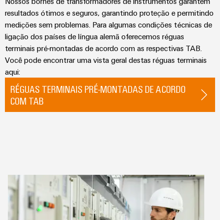
de
Distribuidor
Nossos bornes de transformadores de instrumentos garantem
técnico
da
migração
de
resultados ótimos e seguros, garantindo proteção e permitindo
campo
dados
empresa
medições sem problemas. Para algumas condições técnicas de
-
Conformidade
Interfaces
VISÃO
Medição
eficientes,
ligação dos países de língua alemã oferecemos réguas
GERAL
com
de
confiáveis,
inteligente
terminais pré-montadas de acordo com as respectivas TAB.
produtos
serviço
escaláveis
Nossos
Você pode encontrar uma vista geral destas réguas terminais
ambientais
Soluções
parceiros
aqui:
Construção
Caixas
para
naval
PSIRT
de
RÉGUAS TERMINAIS PRÉ-MONTADAS DE ACORDO
Distribuição
o
Soluções
COM TAB
distribuição
local
Dados
de
IIoT
ligação
de
de
e
abrangentes
trabalho
engenharia
para
rede
Sistemas
o
de
eletrônicos
Weidmüller
Catálogos
setor
parceiros
marítimo
Configurator
de
Módulos
de
produtos
Energia
de
automação
técnicos
eólica
relés
Sistemas
Excelência
Encontre
e
Reparos
e
operacional