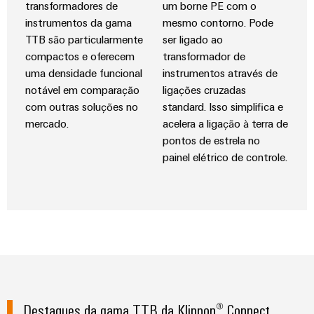
transformadores de
um borne PE com o
instrumentos da gama
mesmo contorno. Pode
TTB são particularmente
ser ligado ao
compactos e oferecem
transformador de
uma densidade funcional
instrumentos através de
notável em comparação
ligações cruzadas
com outras soluções no
standard. Isso simplifica e
mercado.
acelera a ligação à terra de
pontos de estrela no
painel elétrico de controle.
Weidmüller
Configurator
Engenharia
digital
avançada -
intuitiva,
fácil, rápida
Destaques da gama TTB da Klippon® Connect