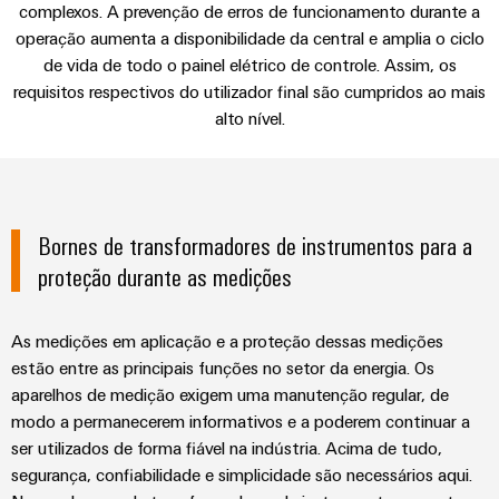
de
engenharia
complexos. A prevenção de erros de funcionamento durante a
Industrial
cabos
de
Conexel
gestão
Vídeo
operação aumenta a disponibilidade da central e amplia o ciclo
digital
5G
ferro
by
e
Cabo
de vida de todo o painel elétrico de controle. Assim, os
Soluções
Weidmüller
Weidmüller
Certificados
Single
de
requisitos respectivos do utilizador final são cumpridos ao mais
modernas
Réguas terminais pré-montadas de acordo com TAB
Configurator
e
alto nível.
Pair
conexão,
Orange
digitais
Ethernet
cabos
para
Downloads
Serviços
Mag
Downloads
de
uma
de
|
mobilidade
ligação
Catálogos
conector
Revista
ecológica
Quadro
Consultoria e suporte
e
Bornes de transformadores de instrumentos para a
nos
PCB
do
Certificações
e
transportes
cabos
proteção durante as medições
cliente
e
ferroviários
campo
Serviços
Seu contato direto
Cablagem
Aprovações
Centro
de
Nosso
Construção
do
As medições em aplicação e a proteção dessas medições
de
laboratório
gerenciamento
inteligente
estão entre as principais funções no setor da energia. Os
sistema
dados
aparelhos de medição exigem uma manutenção regular, de
de
Distribuição
CLP
Soluções
modo a permanecerem informativos e a poderem continuar a
quadros
e
e
Suporte
Imprensa
Buscar
ser utilizados de forma fiável na indústria. Acima de tudo,
produtos
soluções
Fiação
um
segurança, confiabilidade e simplicidade são necessários aqui.
para
Apoio
Notícias
de
centros