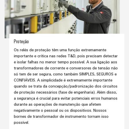
seu
relés
em
e
soluções
parceiro
de
energia
peças
eólica
de
estado
Automação
de
soluções
sólido
Energia
descentralizada
substituição
de
tradicional
Amplificador
Automação
Cursos
Industrial
O
Proteção
de
industrial
futuro
de
IoT
para
isolamento
Os relés de proteção têm uma função extremamente
formação
&
a
IIoT
importante e crítica nas redes T&D, pois precisam detectar
e
e
Automation
geração
e isolar falhas no menor tempo possível. A sua ligação aos
&
transdutores
comprovada
seminários
transformadores de corrente e conversores de tensão não
Software
de
de
só tem de ser segura, como também SIMPLES, SEGUROS e
energia
de
medição
CONFIÁVEIS. A simplicidade é extremamente importante
Eventos
Automação
quando se trata da concepção/padronização dos circuitos
Fabricantes
Opções
e
Fontes
de proteção necessários (fase de engenharia). Além disso,
de
de
feiras
Industrial
a segurança é crucial para evitar potenciais erros humanos
de
dispositivos
pedido
durante as operações de manutenção que afetem
analytics
alimentação
Feiras
Soluções
negativamente o pessoal ou os dispositivos. Nossos
digital
de
e
bornes de transformador de instrumento tornam isso
IoT
Carcaças
conectividade
possível.
eShop
eventos
industrial
inovadoras
para