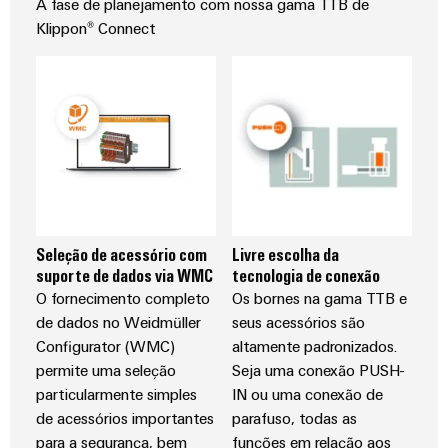
A fase de planejamento com nossa gama TTB de
industrial
energéticas
Klippon® Connect
modernas
Infraestrutura
Tratamento
do
da
quadro
água
e
das
Serviço
águas
de
residuais
montagem
Soluções
Seleção de acessório com
Livre escolha da
para
suporte de dados via WMC
tecnologia de conexão
Réguas
a
O fornecimento completo
Os bornes na gama TTB e
de
indústria
de dados no Weidmüller
seus acessórios são
de
terminais
Configurator (WMC)
altamente padronizados.
tratamento
montadas
de
permite uma seleção
Seja uma conexão PUSH-
água
particularmente simples
IN ou uma conexão de
Caixas
e
de acessórios importantes
parafuso, todas as
resíduos
modificadas
para a segurança, bem
funções em relação aos