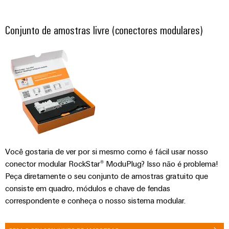
visualização
Fabricante
desafios
de
da
Medição
Conjunto de amostras livre (conectores modulares)
Equipamentos
construção
de
de
Originais
quadros
energia
(OEM)
elétricos
Weidmüller
Máquinas
Industrial
Soluções
AI
para
os
Acesso
vários
setores
remoto
de
automação
Você gostaria de ver por si mesmo como é fácil usar nosso
Plataforma
de
conector modular RockStar® ModuPlug? Isso não é problema!
de
máquinas
Peça diretamente o seu conjunto de amostras gratuito que
e
serviços
fábricas
consiste em quadro, módulos e chave de fendas
industriais
correspondente e conheça o nosso sistema modular.
Petróleo
easyConnect
e