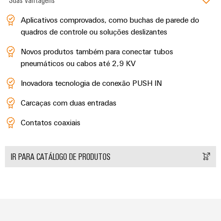
de
Distribuidor
técnico
da
migração
de
campo
dados
empresa
Aplicativos comprovados, como buchas de parede do
-
Conformidade
Interfaces
VISÃO
quadros de controle ou soluções deslizantes
Medição
eficientes,
GERAL
com
de
confiáveis,
inteligente
Novos produtos também para conectar tubos
produtos
serviço
escaláveis
Nossos
pneumáticos ou cabos até 2,9 KV
ambientais
Soluções
parceiros
Construção
Caixas
para
Inovadora tecnologia de conexão PUSH IN
naval
PSIRT
de
Distribuição
o
Soluções
distribuição
Carcaças com duas entradas ​
local
Dados
de
IIoT
ligação
de
de
Contatos coaxiais ​
e
abrangentes
trabalho
engenharia
para
rede
Sistemas
o
de
eletrônicos
Weidmüller
Catálogos
setor
IR PARA CATÁLOGO DE PRODUTOS
parceiros
marítimo
Configurator
de
Módulos
de
produtos
Energia
de
automação
técnicos
eólica
relés
Sistemas
Excelência
Encontre
e
Reparos
e
operacional