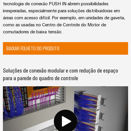
globais
para
tecnologia de conexão PUSH IN abrem possibilidades
eletrônica
Interface
Segurança
dispositivos
inesperadas, especialmente para soluções distribuidoras em
OCI
Experiência
industrial
Proteção
áreas com acesso difícil. Por exemplo, em unidades de gaveta,
Fotovoltaico
digital
como as usadas no Centro de Controle do Motor de
contra
Aproveitando
Interface
Soluções
a
comutadores de baixa tensão.
descargas
EDI
de
energia
atmosféricas
solar
gerenciamento
e
para
BAIXAR FOLHETO DO PRODUTO
de
VISÃO
a
sobretensões
GERAL
energia
eficiência
de
PV
Soluções de conexão modular e com redução de espaço
recursos
Plataforma
combiner
para a parede do quadro de controle
de
Hidrogênio
boxes
serviços
O
industriais
hidrogênio
Distribuidores
como
easyConnect
Fieldbus
tecnologia
fundamental
Controlador
para
de
a
Automação
transição
centrais