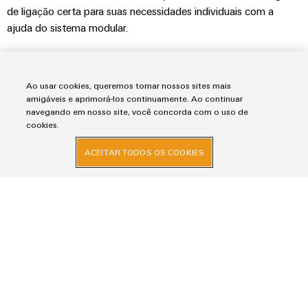
de ligação certa para suas necessidades individuais com a
ajuda do sistema modular.
Ao usar cookies, queremos tornar nossos sites mais
Brochura
amigáveis e aprimorá-los continuamente. Ao continuar
RockStar® ModuPlug
navegando em nosso site, você concorda com o uso de
cookies.
2,0 MB
ACEITAR TODOS OS COOKIES
Flyer
RockStar® ModuPlug para sistemas de gaveta
788,0 KB
Flyer
RockStar® ModuPlug para paredes de quadros