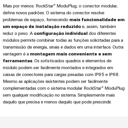
e
Mais por menos: RockStar® ModuPlug, o conector modular,
equipadas
define novos padrões. O sistema do conector resolve
problemas de espaço, fornecendo
mais funcionalidade em
Conjuntos
um espaço de instalação reduzido
e, assim, também
de
reduz o peso. A
configuração individual
dos diferentes
cabos
módulos permite combinar todas as funções solicitadas para a
personalizados
transmissão de energia, sinais e dados em uma interface. Outra
vantagem é a
montagem mais conveniente e sem
ferramentas
. Os sofisticados quadros e elementos de
Inovações de
módulo podem ser facilmente montados e integrados em
produtos
caixas de conectores para cargas pesadas com IP65 e IP68.
Conectividade
Mesmo as aplicações existentes podem ser facilmente
prática para o
complementadas com o sistema modular RockStar® ModuPlug
seu setor.
Nossas
sem qualquer modificação no sistema. Simplesmente mais
inovações de
daquilo que precisa e menos daquilo que pode prescindir.
conectividade
industrial.