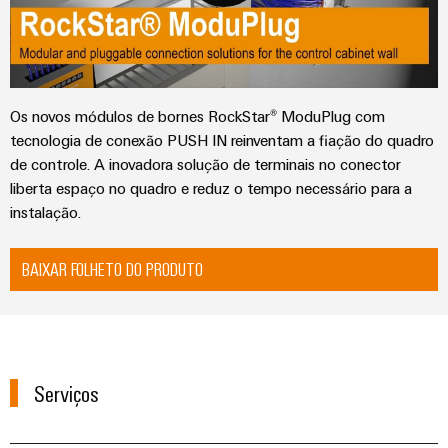
e
energética
elétricas
software
Infraestruturas
de
Comandos
Fabricante
edifícios
Sistemas
Os novos módulos de bornes RockStar® ModuPlug com
de
Soluções
para
I/O
tecnologia de conexão PUSH IN reinventam a fiação do quadro
dispositivos
os
de controle. A inovadora solução de terminais no conector
requisitos
Ethernet
Conectores
liberta espaço no quadro e reduz o tempo necessário para a
específicos
industrial
PCB
instalação.
das
infraestruturas
e
Painéis
de
terminais
BAIXAR FOLHETO DO PRODUTO
edifícios
de
PCB
toque
Construção
de
Serviços
Ferramentas
quadros
de
de
elétricos
conector
Serviços
engenharia
Soluções
PCB
e
para
os