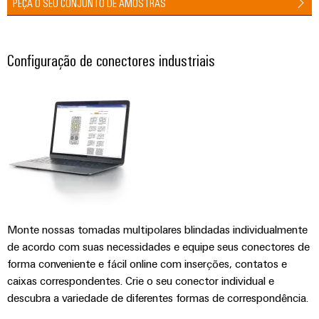
gás
PEÇA O SEU CONJUNTO DE AMOSTRAS
Garante
Local
a
de
proteção
Configuração de conectores industriais
trabalho
das
operações
e
com
acessórios
soluções
integradas
Ferramentas
para
o
Máquinas
setor
de
automáticas
processos
Software
Transmissão
e
Monte nossas tomadas multipolares blindadas individualmente
Identificadores
distribuição
de acordo com suas necessidades e equipe seus conectores de
Impressoras
Estabilidade
forma conveniente e fácil online com inserções, contatos e
e
caixas correspondentes. Crie o seu conector individual e
industriais
segurança
descubra a variedade de diferentes formas de correspondência.
para
Iluminação
redes