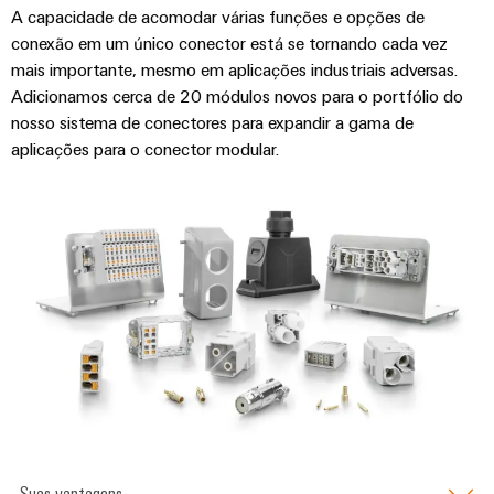
de
engenharia
Industrial
cabos
de
A capacidade de acomodar várias funções e opções de
Conexel
gestão
Referências
digital
conexão em um único conector está se tornando cada vez
5G
ferro
by
e
Cabo
mais importante, mesmo em aplicações industriais adversas.
Soluções
Weidmüller
Weidmüller
Certificados
Single
de
modernas
Adicionamos cerca de 20 módulos novos para o portfólio do
Downloads
Configurator
e
Pair
conexão,
nosso sistema de conectores para expandir a gama de
Orange
digitais
Ethernet
cabos
aplicações para o conector modular.
para
Downloads
Serviços
Mag
Seu contato direto
de
uma
de
|
mobilidade
ligação
Catálogos
conector
Revista
ecológica
Quadro
e
nos
PCB
do
Certificações
e
transportes
cabos
cliente
e
ferroviários
campo
Serviços
Cablagem
Aprovações
Centro
de
Nosso
Construção
do
de
laboratório
gerenciamento
inteligente
sistema
dados
de
Distribuição
CLP
Soluções
quadros
e
e
Suporte
Imprensa
Buscar
produtos
soluções
Fiação
um
para
Apoio
Notícias
de
centros
Suas vantagens