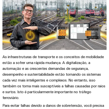
e
equipadas
Conjuntos
de
cabos
personalizados
As infraestruturas de transporte e os conceitos de mobilidade
Inovações de
produtos
estão a sofrer uma rápida mudança. A digitalização, a
Conectividade
automação e as crescentes demandas de segurança,
prática para o
desempenho e sustentabilidade estão tornando os sistemas
seu setor.
Nossas
cada vez mais inteligentes e complexos. No entanto, isso
inovações de
também os torna mais susceptíveis a falhas causadas por raios
conectividade
industrial.
e surtos. Isto é particularmente importante no tráfego
ferroviário.
Para evitar falhas devido a danos de sobretensão, você precisa