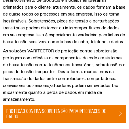
visualização
Fabricante
desafios
orientados para o cliente: atualmente, os dados formam a base
de
da
Medição
de quase todos os processos em sua empresa. Isso os torna
Equipamentos
construção
de
inestimáveis. Sobretensões, picos de tensão e perturbações
de
Originais
quadros
energia
transitórias podem distorcer ou interromper fluxos de dados
(OEM)
elétricos
em sua empresa. Isso é especialmente verdadeiro para linhas de
Weidmüller
baixa tensão sensíveis, como linhas de cabo, telefone e dados.
Máquinas
Industrial
Soluções
As soluções VARITECTOR de proteção contra sobretensão
AI
para
protegem com eficácia os componentes de rede em sistemas
os
de baixa tensão contra fenômenos transitórios, sobretensões e
Acesso
vários
picos de tensão frequentes. Desta forma, muitos erros na
setores
remoto
de
transmissão de dados entre controladores, computadores,
automação
conversores ou sensores/atuadores podem ser evitados tão
Plataforma
de
eficazmente quanto a perda de dados em mídia de
de
máquinas
armazenamento.
e
serviços
fábricas
industriais
PROTEÇÃO CONTRA SOBRETENSÃO PARA INTERFACES DE
Petróleo
easyConnect
DADOS
e