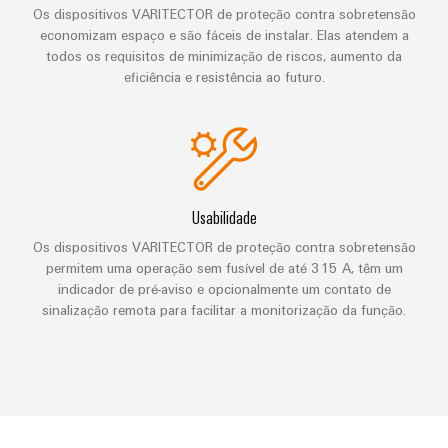
de
Distribuidor
técnico
da
migração
Os dispositivos VARITECTOR de proteção contra sobretensão
de
campo
dados
economizam espaço e são fáceis de instalar. Elas atendem a
empresa
-
Conformidade
Interfaces
todos os requisitos de minimização de riscos, aumento da
VISÃO
Medição
eficientes,
GERAL
eficiência e resistência ao futuro.
com
de
confiáveis,
inteligente
produtos
serviço
escaláveis
Nossos
ambientais
Soluções
parceiros
Construção
Caixas
para
naval
PSIRT
de
Distribuição
o
Soluções
distribuição
local
Dados
Usabilidade
de
IIoT
ligação
de
de
Os dispositivos VARITECTOR de proteção contra sobretensão
e
abrangentes
trabalho
engenharia
permitem uma operação sem fusível de até 315 A, têm um
para
rede
Sistemas
indicador de pré-aviso e opcionalmente um contato de
o
de
eletrônicos
Weidmüller
Catálogos
sinalização remota para facilitar a monitorização da função.
setor
parceiros
marítimo
Configurator
de
Módulos
de
produtos
Energia
de
automação
técnicos
eólica
relés
Sistemas
Excelência
Encontre
e
Reparos
e
operacional