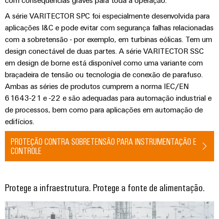
com consequências graves para toda a operação.
industrial
energéticas
A série VARITECTOR SPC foi especialmente desenvolvida para
modernas
Infraestrutura
aplicações I&C e pode evitar com segurança falhas relacionadas
Tratamento
com a sobretensão - por exemplo, em turbinas eólicas. Tem um
do
da
design conectável de duas partes. A série VARITECTOR SSC
quadro
água
em design de borne está disponível como uma variante com
e
braçadeira de tensão ou tecnologia de conexão de parafuso.
das
Ambas as séries de produtos cumprem a norma IEC/EN
Serviço
águas
61643-21 e -22 e são adequadas para automação industrial e
de
de processos, bem como para aplicações em automação de
residuais
montagem
edifícios.
Soluções
para
Réguas
PROTEÇÃO CONTRA SOBRETENSÃO PARA INSTRUMENTAÇÃO E
a
de
CONTROLE
indústria
de
terminais
tratamento
montadas
de
Protege a infraestrutura. Protege a fonte de alimentação.
água
Caixas
e
resíduos
modificadas