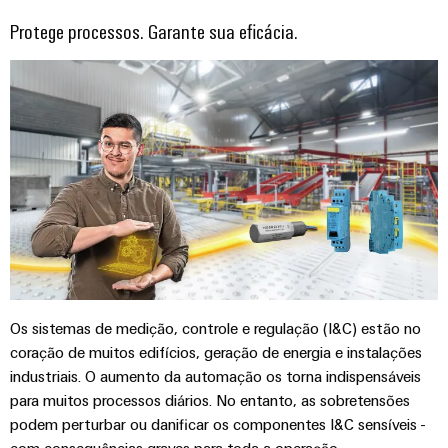
gás
Protege processos. Garante sua eficácia.
Garante
Local
a
de
proteção
trabalho
das
operações
e
com
acessórios
soluções
integradas
Ferramentas
para
o
Máquinas
setor
de
automáticas
processos
Software
Transmissão
e
Identificadores
Os sistemas de medição, controle e regulação (I&C) estão no
distribuição
coração de muitos edifícios, geração de energia e instalações
Impressoras
Estabilidade
industriais. O aumento da automação os torna indispensáveis
e
industriais
para muitos processos diários. No entanto, as sobretensões
segurança
podem perturbar ou danificar os componentes I&C sensíveis -
para
Iluminação
redes