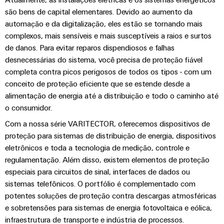
globais
para
eletrônica
Interface
são bens de capital elementares. Devido ao aumento da
Segurança
dispositivos
automação e da digitalização, eles estão se tornando mais
OCI
Experiência
industrial
Proteção
Fotovoltaico
complexos, mais sensíveis e mais susceptíveis a raios e surtos
digital
contra
Aproveitando
Interface
Soluções
de danos. Para evitar reparos dispendiosos e falhas
a
descargas
EDI
desnecessárias do sistema, você precisa de proteção fiável
de
energia
atmosféricas
completa contra picos perigosos de todos os tipos - com um
solar
gerenciamento
e
para
conceito de proteção eficiente que se estende desde a
de
VISÃO
a
sobretensões
alimentação de energia até a distribuição e todo o caminho até
GERAL
energia
eficiência
o consumidor.
de
PV
recursos
Plataforma
Com a nossa série VARITECTOR, oferecemos dispositivos de
combiner
de
proteção para sistemas de distribuição de energia, dispositivos
Hidrogênio
boxes
serviços
eletrônicos e toda a tecnologia de medição, controle e
O
industriais
regulamentação. Além disso, existem elementos de proteção
hidrogênio
Distribuidores
como
especiais para circuitos de sinal, interfaces de dados ou
easyConnect
Fieldbus
tecnologia
sistemas telefônicos. O portfólio é complementado com
fundamental
Controlador
potentes soluções de proteção contra descargas atmosféricas
para
de
a
e sobretensões para sistemas de energia fotovoltaica e eólica,
Automação
transição
centrais
infraestrutura de transporte e indústria de processos.