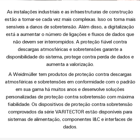
anos
tornam
SNAP
Conectores
Representantes
Wallbox
Região
tangíveis
cabos
Weidmüller
Vendas
IN
As instalações industriais e as infraestruturas de construção
PCB
e
Centro-
personalizados
Informações
Conector
soluções
estão a tornar-se cada vez mais complexas. Isso os torna mais
e
Fatos
Oeste
Tecnologia
podem
Legais
sensíveis a danos de sobretensão. Além disso, a digitalização
de
Serviço
terminais
e
Empresa
ser
de
e
está a aumentar o número de ligações e fluxos de dados que
emenda
Região
de
experimentadas.
PCB
números
conexão
não devem ser interrompidos. A proteção fiável contra
Políticas
Norte
Entrega
Armazenamento
PUSH
DPS
descargas atmosféricas e sobretensões garante a
Sistemas
de
Sustentabilidade
Carreira
Rápida
de
IN
Linha
disponibilidade do sistema, protege contra perda de dados e
Região
e
Privacidade
Academia
Energia
Conexel
aumenta a valorização.
Sul
componentes
Computação
Weidmüller
Soluções
A Weidmüller tem produtos de proteção contra descargas
de
Consultoria
de
Luminárias
e
Promoções
atmosféricas e sobretensões em conformidade com o padrão
caixas
produtos
e
Recursos
VISÃO
ponta
Linha
em sua gama há muitos anos e desenvolve soluções
e
GERAL
para
engenharia
Humanos
u-
Conexel
Sistemas
sistemas
personalizadas de proteção contra sobretensão com máxima
Novidades
digital
de
OS
e
fiabilidade. Os dispositivos de proteção contra sobretensão
Conformidade
armazenamento
Promoções
comprovados da série VARITECTOR estão disponíveis para
componentes
VISÃO
de
Consultoria
Micro
GERAL
Locais
sistemas de alimentação, componentes I&C e interfaces de
energia
para
de
redes
Notícias
(ESS)
dados.
entrada
conectividade
DC
Informação
de
Caminhos
Linha