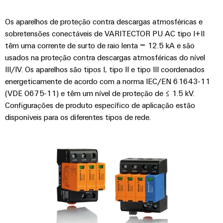
gás
Garante
Local
Os aparelhos de proteção contra descargas atmosféricas e
a
de
proteção
sobretensões conectáveis de VARITECTOR PU AC tipo I+II
trabalho
das
têm uma corrente de surto de raio lenta = 12.5 kA e são
operações
e
usados na proteção contra descargas atmosféricas do nível
com
acessórios
III/IV. Os aparelhos são tipos I, tipo II e tipo III coordenados
soluções
integradas
energeticamente de acordo com a norma IEC/EN 61643-11
Ferramentas
para
(VDE 0675-11) e têm um nível de proteção de ≤ 1.5 kV.
o
Configurações de produto específico de aplicação estão
Máquinas
setor
disponíveis para os diferentes tipos de rede.
de
automáticas
processos
Software
Transmissão
e
Identificadores
distribuição
Impressoras
Estabilidade
e
industriais
segurança
para
Iluminação
redes