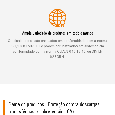
de
Distribuidor
técnico
da
migração
de
campo
dados
empresa
-
Conformidade
Interfaces
VISÃO
Medição
eficientes,
GERAL
com
de
confiáveis,
inteligente
produtos
serviço
escaláveis
Nossos
Ampla variedade de produtos em todo o mundo
ambientais
Soluções
parceiros
Construção
Caixas
Os dissipadores são ensaiados em conformidade com a norma
para
naval
PSIRT
de
CEI/EN 61643-11 e podem ser instalados em sistemas em
Distribuição
o
Soluções
conformidade com a norma CEI/EN 61643-12 ou DIN EN
distribuição
local
Dados
de
62305-4.
IIoT
ligação
de
de
e
abrangentes
trabalho
engenharia
para
rede
Sistemas
o
de
eletrônicos
Weidmüller
Catálogos
setor
parceiros
marítimo
Configurator
de
Módulos
de
produtos
Energia
de
automação
técnicos
eólica
relés
Gama de produtos - Proteção contra descargas
Sistemas
Excelência
Encontre
e
atmosféricas e sobretensões CA)
Reparos
e
operacional