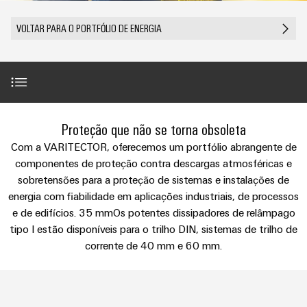
anos
tornam
SNAP
Conectores
Representantes
Wallbox
Região
tangíveis
cabos
Weidmüller
Vendas
IN
PCB
VOLTAR PARA O PORTFÓLIO DE ENERGIA
e
Centro-
personalizados
Informações
Conector
soluções
e
Fatos
Oeste
Tecnologia
podem
Legais
de
Serviço
terminais
e
Empresa
ser
de
e
emenda
Região
de
experimentadas.
PCB
números
conexão
Políticas
Norte
Entrega
Armazenamento
PUSH
DPS
Sistemas
de
Sustentabilidade
Carreira
Rápida
Introdução
de
IN
Linha
Região
Proteção que não se torna obsoleta
e
Privacidade
Academia
Energia
Conexel
Sul
componentes
Com a VARITECTOR, oferecemos um portfólio abrangente de
Computação
Weidmüller
Soluções
Visão geral
de
componentes de proteção contra descargas atmosféricas e
Consultoria
de
Luminárias
e
Promoções
sobretensões para a proteção de sistemas e instalações de
caixas
produtos
e
Recursos
VISÃO
ponta
Linha
energia com fiabilidade em aplicações industriais, de processos
e
GERAL
para
engenharia
Humanos
230 V / 400 V
u-
Conexel
Sistemas
sistemas
e de edifícios. 35 mmOs potentes dissipadores de relâmpago
Novidades
digital
de
OS
e
tipo I estão disponíveis para o trilho DIN, sistemas de trilho de
Conformidade
armazenamento
Promoções
400 V / 690 V
componentes
corrente de 40 mm e 60 mm.
VISÃO
de
Consultoria
Micro
GERAL
Locais
energia
para
de
redes
Notícias
(ESS)
entrada
conectividade
950 V
DC
Informação
de
Caminhos
Linha