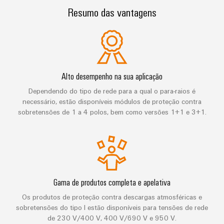
de
engenharia
Industrial
cabos
de
Conexel
Resumo das vantagens
gestão
Serviços
digital
5G
ferro
by
e
Cabo
Soluções
Weidmüller
Weidmüller
Certificados
Single
de
modernas
Downloads
Configurator
e
Pair
conexão,
Orange
digitais
Ethernet
cabos
para
Downloads
Serviços
Mag
Seu contato direto
Alto desempenho na sua aplicação
de
uma
de
|
mobilidade
Dependendo do tipo de rede para a qual o para-raios é
ligação
Catálogos
conector
Revista
ecológica
necessário, estão disponíveis módulos de proteção contra
Quadro
e
nos
PCB
do
sobretensões de 1 a 4 polos, bem como versões 1+1 e 3+1.
Certificações
e
transportes
cabos
cliente
e
ferroviários
campo
Serviços
Cablagem
Aprovações
Centro
de
Nosso
Construção
do
de
laboratório
gerenciamento
inteligente
sistema
dados
de
Distribuição
CLP
Gama de produtos completa e apelativa
Soluções
quadros
e
e
Suporte
Imprensa
Os produtos de proteção contra descargas atmosféricas e
Buscar
produtos
soluções
sobretensões do tipo I estão disponíveis para tensões de rede
Fiação
um
para
Apoio
Notícias
de
de 230 V/400 V, 400 V/690 V e 950 V.
centros