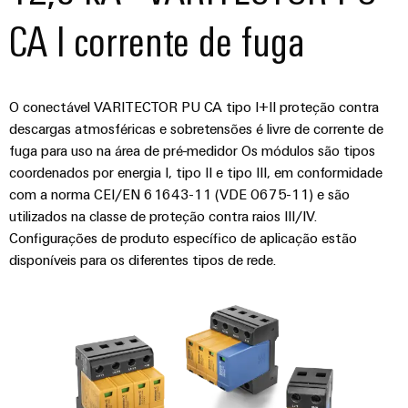
e
CA I corrente de fuga
equipadas
Conjuntos
de
O conectável VARITECTOR PU CA tipo I+II proteção contra
cabos
descargas atmosféricas e sobretensões é livre de corrente de
personalizados
fuga para uso na área de pré-medidor Os módulos são tipos
coordenados por energia I, tipo II e tipo III, em conformidade
com a norma CEI/EN 61643-11 (VDE 0675-11) e são
Inovações de
utilizados na classe de proteção contra raios III/IV.
produtos
Configurações de produto específico de aplicação estão
Conectividade
disponíveis para os diferentes tipos de rede.
prática para o
seu setor.
Nossas
inovações de
conectividade
industrial.