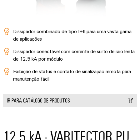
industrial
energéticas
modernas
Infraestrutura
Tratamento
do
da
Dissipador combinado de tipo I+II para uma vasta gama
quadro
água
de aplicações
e
Dissipador conectável com corrente de surto de raio lenta
das
Serviço
de 12,5 kA por módulo
águas
de
residuais
Exibição de status e contato de sinalização remota para
montagem
manutenção fácil
Soluções
para
Réguas
a
de
indústria
IR PARA CATÁLOGO DE PRODUTOS
de
terminais
tratamento
montadas
de
água
Caixas
e
12,5 kA - VARITECTOR PU
resíduos
modificadas