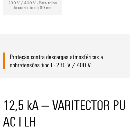
visualização
Fabricante
230 V / 400 V - Para trilho
desafios
de corrente de 60 mm
de
da
Medição
Equipamentos
construção
de
de
Originais
quadros
energia
(OEM)
elétricos
Weidmüller
Máquinas
Industrial
Soluções
AI
Proteção contra descargas atmosféricas e
para
os
sobretensões tipo I - 230 V / 400 V
Acesso
vários
setores
remoto
de
automação
Plataforma
de
de
máquinas
12,5 kA – VARITECTOR PU
e
serviços
fábricas
industriais
Petróleo
AC I LH
easyConnect
e