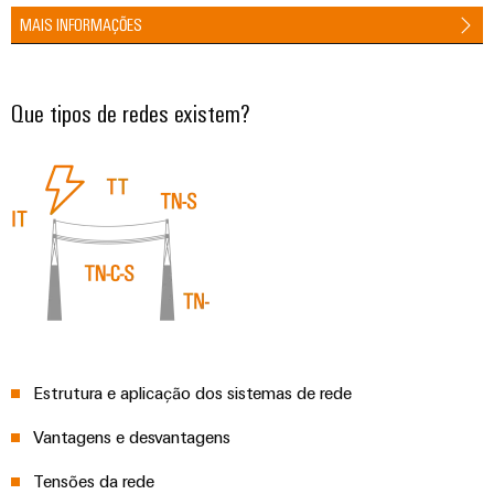
visualização
Fabricante
desafios
MAIS INFORMAÇÕES
de
da
Medição
Equipamentos
construção
de
de
Originais
quadros
energia
Que tipos de redes existem?
(OEM)
elétricos
Weidmüller
Máquinas
Industrial
Soluções
AI
para
os
Acesso
vários
setores
remoto
de
automação
Plataforma
de
de
máquinas
e
serviços
Estrutura e aplicação dos sistemas de rede
fábricas
industriais
Vantagens e desvantagens
Petróleo
easyConnect
e
Tensões da rede