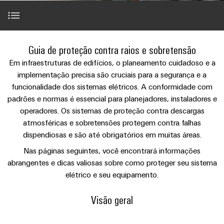
anos
tornam
SNAP
Conectores
Representantes
Wallbox
Região
tangíveis
cabos
Weidmüller
Vendas
IN
PCB
e
Centro-
personalizados
Informações
Conector
soluções
e
Fatos
Oeste
Tecnologia
podem
Legais
de
Introdução
Serviço
terminais
e
Guia de proteção contra raios e sobretensão
Empresa
ser
de
e
emenda
Região
de
experimentadas.
PCB
números
Em infraestruturas de edifícios, o planeamento cuidadoso e a
conexão
Políticas
Norte
Entrega
Seleção rápida
implementação precisa são cruciais para a segurança e a
Armazenamento
PUSH
DPS
Sistemas
de
Sustentabilidade
Carreira
Rápida
funcionalidade dos sistemas elétricos. A conformidade com
de
IN
Linha
Região
e
Privacidade
padrões e normas é essencial para planejadores, instaladores e
Academia
Energia
Conexel
Informação útil
Sul
componentes
operadores. Os sistemas de proteção contra descargas
Computação
Weidmüller
Soluções
de
Consultoria
atmosféricas e sobretensões protegem contra falhas
de
Luminárias
e
Promoções
caixas
FAQ
produtos
dispendiosas e são até obrigatórios em muitas áreas.
e
Recursos
VISÃO
ponta
Linha
e
GERAL
para
engenharia
Humanos
u-
Conexel
Nas páginas seguintes, você encontrará informações
Sistemas
sistemas
Novidades
digital
abrangentes e dicas valiosas sobre como proteger seu sistema
de
OS
Downloads
e
Conformidade
armazenamento
elétrico e seu equipamento.
Promoções
componentes
VISÃO
de
Consultoria
Micro
GERAL
Locais
energia
para
Seu contato direto
de
redes
Visão geral
Notícias
(ESS)
entrada
conectividade
DC
Informação
de
Caminhos
Linha