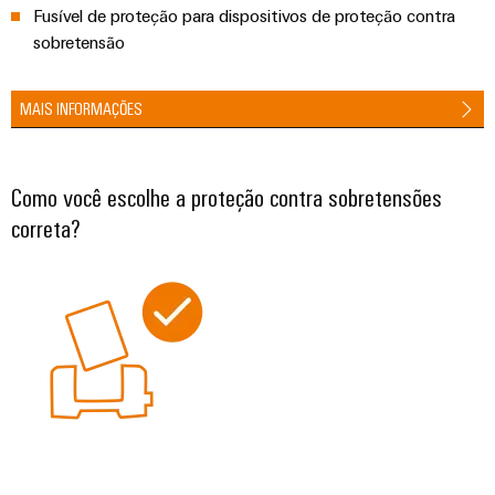
Fusível de proteção para dispositivos de proteção contra
industrial
energéticas
modernas
sobretensão
Infraestrutura
Tratamento
do
da
MAIS INFORMAÇÕES
quadro
água
e
Como você escolhe a proteção contra sobretensões
das
Serviço
águas
correta?
de
residuais
montagem
Soluções
para
Réguas
a
de
indústria
de
terminais
tratamento
montadas
de
água
Caixas
e
resíduos
modificadas