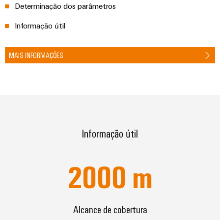
e
Determinação dos parâmetros
equipadas
Informação útil
Conjuntos
de
MAIS INFORMAÇÕES
cabos
personalizados
Inovações de
produtos
Informação útil
Conectividade
prática para o
seu setor.
Nossas
2000
m
inovações de
conectividade
industrial.
Alcance de cobertura