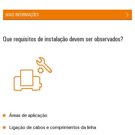
gás
Garante
Local
a
MAIS INFORMAÇÕES
de
proteção
trabalho
das
operações
e
Que requisitos de instalação devem ser observados?
com
acessórios
soluções
integradas
Ferramentas
para
o
Máquinas
setor
de
automáticas
processos
Software
Transmissão
e
Identificadores
distribuição
Impressoras
Estabilidade
Áreas de aplicação
e
industriais
segurança
Ligação de cabos e comprimentos da linha
para
Iluminação
redes