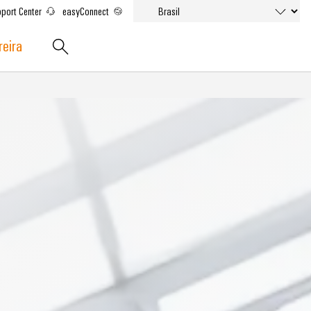
port Center
easyConnect
reira