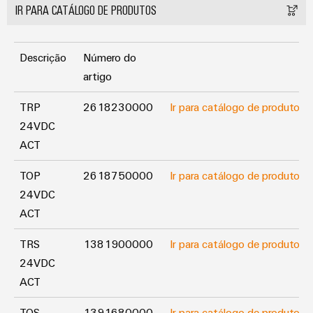
visualização
Fabricante
IR PARA CATÁLOGO DE PRODUTOS
desafios
de
da
Medição
Equipamentos
construção
de
de
Originais
Descrição
Número do
quadros
energia
(OEM)
artigo
elétricos
Weidmüller
Máquinas
TRP
2618230000
Ir para catálogo de produtos
Industrial
Soluções
24VDC
AI
para
ACT
os
Acesso
vários
setores
TOP
2618750000
Ir para catálogo de produtos
remoto
de
24VDC
automação
Plataforma
ACT
de
de
máquinas
e
serviços
TRS
1381900000
Ir para catálogo de produtos
fábricas
industriais
24VDC
Petróleo
easyConnect
ACT
e
TOS
1391680000
Ir para catálogo de produtos