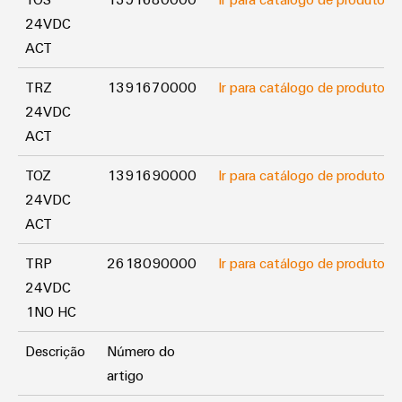
gás
24VDC
Garante
Local
a
ACT
de
proteção
trabalho
das
TRZ
1391670000
Ir para catálogo de produtos
operações
e
com
24VDC
acessórios
soluções
ACT
integradas
Ferramentas
para
TOZ
1391690000
Ir para catálogo de produtos
o
Máquinas
setor
24VDC
de
automáticas
ACT
processos
Software
Transmissão
TRP
2618090000
Ir para catálogo de produtos
e
24VDC
Identificadores
distribuição
1NO HC
Impressoras
Estabilidade
e
Descrição
Número do
industriais
segurança
artigo
para
Iluminação
redes