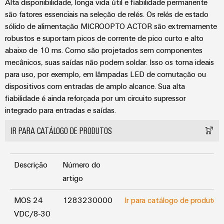
seu
relés
Alta disponibilidade, longa vida útil e fiabilidade permanente
em
e
soluções
parceiro
de
energia
são fatores essenciais na seleção de relés. Os relés de estado
peças
eólica
de
sólido de alimentação MICROOPTO ACTOR são extremamente
estado
Automação
de
robustos e suportam picos de corrente de pico curto e alto
soluções
sólido
Energia
descentralizada
substituição
abaixo de 10 ms. Como são projetados sem componentes
de
tradicional
Amplificador
Automação
mecânicos, suas saídas não podem soldar. Isso os torna ideais
Cursos
Industrial
O
de
para uso, por exemplo, em lâmpadas LED de comutação ou
industrial
futuro
de
IoT
para
dispositivos com entradas de amplo alcance. Sua alta
isolamento
formação
&
a
IIoT
fiabilidade é ainda reforçada por um circuito supressor
e
e
Automation
geração
&
integrado para entradas e saídas.
transdutores
comprovada
seminários
Software
de
de
IR PARA CATÁLOGO DE PRODUTOS
energia
de
medição
Eventos
Automação
Fabricantes
Opções
e
Fontes
de
Descrição
Número do
de
feiras
Industrial
de
dispositivos
artigo
pedido
analytics
alimentação
Feiras
Soluções
digital
de
MOS 24
1283230000
Ir para catálogo de produtos
e
IoT
Carcaças
conectividade
VDC/8-30
eShop
eventos
industrial
inovadoras
para