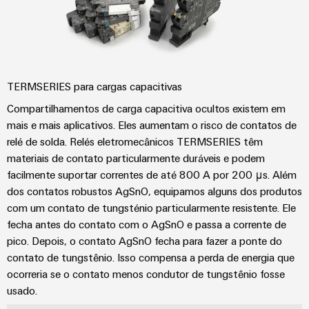
e
energética
elétricas
software
Infraestruturas
de
Comandos
Fabricante
edifícios
Sistemas
de
Soluções
TERMSERIES para cargas capacitivas
para
I/O
dispositivos
os
Compartilhamentos de carga capacitiva ocultos existem em
requisitos
Ethernet
mais e mais aplicativos. Eles aumentam o risco de contatos de
Conectores
específicos
relé de solda. Relés eletromecânicos TERMSERIES têm
industrial
PCB
das
materiais de contato particularmente duráveis e podem
infraestruturas
e
Painéis
de
facilmente suportar correntes de até 800 A por 200 μs. Além
terminais
edifícios
de
dos contatos robustos AgSnO, equipamos alguns dos produtos
PCB
toque
com um contato de tungsténio particularmente resistente. Ele
Construção
fecha antes do contato com o AgSnO e passa a corrente de
de
Serviços
Ferramentas
pico. Depois, o contato AgSnO fecha para fazer a ponte do
quadros
de
de
contato de tungstênio. Isso compensa a perda de energia que
elétricos
conector
engenharia
ocorreria se o contato menos condutor de tungstênio fosse
Soluções
PCB
e
usado.
para
os