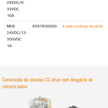
24VDC/5-
33VDC
10A
MOS
8937830000
Ir para catálogo de produto
24VDC/12-
300VDC
1A
Comutação de tensões CC altas com desgaste de
contato baixo