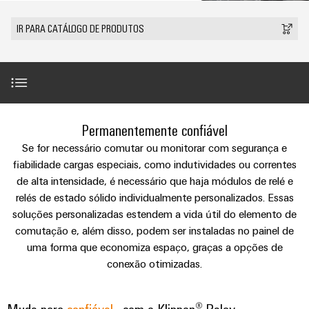
anos
tornam
SNAP
Conectores
Representantes
Wallbox
Região
tangíveis
cabos
Weidmüller
Vendas
IN
PCB
IR PARA CATÁLOGO DE PRODUTOS
e
Centro-
personalizados
Informações
Conector
soluções
e
Fatos
Oeste
Tecnologia
podem
Legais
de
Serviço
terminais
e
Empresa
ser
de
e
emenda
Região
de
experimentadas.
PCB
números
conexão
Políticas
Norte
Entrega
Armazenamento
PUSH
DPS
Sistemas
de
Sustentabilidade
Carreira
Rápida
Comutação de cargas capacitivas
de
IN
Linha
Região
Permanentemente confiável
e
Privacidade
Academia
Energia
Conexel
Sul
componentes
Se for necessário comutar ou monitorar com segurança e
Computação
Weidmüller
Soluções
Comutação de cargas indutivas
de
fiabilidade cargas especiais, como indutividades ou correntes
Consultoria
de
Luminárias
e
Promoções
de alta intensidade, é necessário que haja módulos de relé e
caixas
produtos
e
Recursos
VISÃO
ponta
Linha
relés de estado sólido individualmente personalizados. Essas
e
GERAL
para
engenharia
Humanos
Comutação de tensões CC altas
u-
Conexel
Sistemas
sistemas
soluções personalizadas estendem a vida útil do elemento de
Novidades
digital
de
OS
e
comutação e, além disso, podem ser instaladas no painel de
Conformidade
armazenamento
Promoções
Variantes otimizadas para fiação
componentes
uma forma que economiza espaço, graças a opções de
VISÃO
de
Consultoria
Micro
GERAL
Locais
energia
conexão otimizadas.
para
de
redes
Notícias
(ESS)
entrada
conectividade
Downloads
DC
Informação
de
Caminhos
Linha
Mude para
confiável
- com o Klippon® Relay