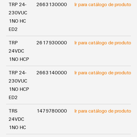
industrial
TRP 24-
2663130000
Ir para catálogo de produtos
energéticas
modernas
230VUC
Infraestrutura
1NO HC
Tratamento
do
ED2
da
quadro
água
TRP
2617930000
Ir para catálogo de produtos
e
24VDC
das
Serviço
1NO HCP
águas
de
residuais
montagem
TRP 24-
2663140000
Ir para catálogo de produtos
Soluções
230VUC
para
Réguas
a
1NO HCP
de
indústria
ED2
de
terminais
tratamento
montadas
TRS
1479780000
Ir para catálogo de produtos
de
água
24VDC
Caixas
e
1NO HC
resíduos
modificadas