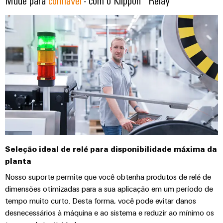
de
engenharia
Industrial
cabos
de
Conexel
gestão
Seu contato direto
digital
5G
ferro
by
e
Cabo
Soluções
Weidmüller
Weidmüller
Certificados
Single
de
modernas
Configurator
e
Pair
conexão,
Orange
digitais
Ethernet
cabos
para
Downloads
Serviços
Mag
de
uma
de
|
mobilidade
ligação
Catálogos
conector
Revista
ecológica
Quadro
e
nos
PCB
do
Certificações
e
transportes
cabos
cliente
e
ferroviários
campo
Serviços
Cablagem
Aprovações
Centro
de
Nosso
Seleção ideal de relé para disponibilidade máxima da
Construção
do
de
laboratório
gerenciamento
planta
inteligente
sistema
dados
de
Distribuição
Nosso suporte permite que você obtenha produtos de relé de
CLP
Soluções
dimensões otimizadas para a sua aplicação em um período de
quadros
e
e
Suporte
Imprensa
Buscar
tempo muito curto. Desta forma, você pode evitar danos
produtos
soluções
Fiação
um
para
desnecessários à máquina e ao sistema e reduzir ao mínimo os
Apoio
Notícias
de
centros