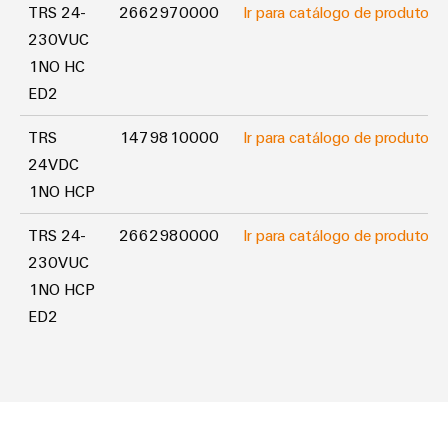
e
TRS 24-
2662970000
Ir para catálogo de produtos
equipadas
230VUC
1NO HC
Conjuntos
ED2
de
cabos
TRS
1479810000
Ir para catálogo de produtos
personalizados
24VDC
1NO HCP
Inovações de
TRS 24-
2662980000
Ir para catálogo de produtos
produtos
230VUC
Conectividade
1NO HCP
prática para o
seu setor.
ED2
Nossas
inovações de
conectividade
industrial.