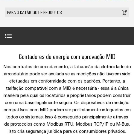
anos
tornam
SNAP
Conectores
Representantes
Wallbox
Região
tangíveis
cabos
Weidmüller
Vendas
IN
PCB
PARA O CATÁLOGO DE PRODUTOS
e
Centro-
personalizados
Informações
Conector
soluções
e
Fatos
Oeste
Tecnologia
podem
Legais
de
Serviço
terminais
e
Empresa
ser
de
e
emenda
Região
de
experimentadas.
PCB
números
conexão
Políticas
Norte
Entrega
Armazenamento
PUSH
DPS
Sistemas
de
Sustentabilidade
Carreira
Rápida
Introdução
de
IN
Linha
Contadores de energia com aprovação MID
Região
e
Privacidade
Academia
Energia
Conexel
Sul
componentes
Computação
Nos contratos de arrendamento, a faturação da eletricidade do
Weidmüller
Soluções
Exemplos de produtos
de
Consultoria
arrendatário pode ser anulada se as medições não tiverem sido
de
Luminárias
e
Promoções
caixas
produtos
e
Recursos
VISÃO
efetuadas em conformidade com os padrões. Portanto, a
ponta
Linha
e
GERAL
para
tarifação compatível com a MID é necessária - essa é a única
engenharia
Humanos
Gama de produtos
u-
Conexel
Sistemas
sistemas
Novidades
maneira pela qual os locatários e proprietários podem construir
digital
de
OS
e
Conformidade
com uma base legalmente segura. Os dispositivos de medição
armazenamento
Promoções
Tópicos relacionados
componentes
VISÃO
de
Consultoria
compatíveis com MID podem ser perfeitamente integrados em
Micro
GERAL
Locais
energia
para
de
todos os sistemas. Isso é conseguido principalmente através
redes
Notícias
(ESS)
entrada
de protocolos como Modbus RTU, Modbus TCP/IP ou M-Bus.
conectividade
Downloads
DC
Informação
de
Caminhos
Isto cria segurança jurídica para os consumidores privados.
Linha