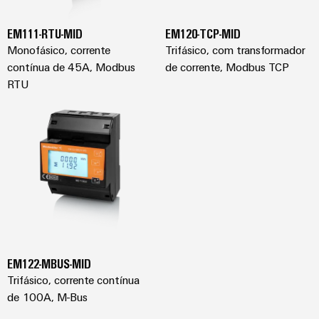
e
energética
elétricas
software
Infraestruturas
EM111-RTU-MID
EM120-TCP-MID
de
Monofásico, corrente
Trifásico, com transformador
Comandos
Fabricante
edifícios
contínua de 45A, Modbus
de corrente, Modbus TCP
Sistemas
de
Soluções
RTU
para
I/O
dispositivos
os
requisitos
Ethernet
Conectores
específicos
industrial
PCB
das
infraestruturas
e
Painéis
de
terminais
edifícios
de
PCB
toque
Construção
de
Serviços
Ferramentas
quadros
de
EM122-MBUS-MID
de
elétricos
conector
Trifásico, corrente contínua
engenharia
Soluções
PCB
de 100A, M-Bus
e
para
os