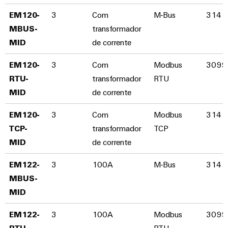
gás
Garante
Local
EM120-
3
Com
M-Bus
3141
a
de
MBUS-
transformador
proteção
trabalho
MID​
de corrente
das
operações
e
com
EM120-
3
Com
Modbus
3099
acessórios
soluções
RTU-
transformador
RTU
integradas
Ferramentas
para
MID​
de corrente
o
Máquinas
setor
EM120-
3
Com
Modbus
3141
de
automáticas
TCP-
transformador
TCP
processos
MID​
de corrente
Software
Transmissão
e
EM122-
3
100A
M-Bus
3141
Identificadores
distribuição
MBUS-
Impressoras
Estabilidade
MID​
e
industriais
segurança
EM122-
3
100A
Modbus
3099
para
Iluminação
redes
RTU-
RTU