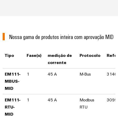
visualização
Fabricante
desafios
de
da
Medição
Equipamentos
construção
de
de
Originais
quadros
energia
(OEM)
elétricos
Nossa gama de produtos inteira com aprovação MID
Weidmüller
Máquinas
Industrial
Soluções
AI
para
Tipo
Fase(s)
medição de
Protocolo
Refe
os
Acesso
vários
corrente
setores
remoto
de
EM111-
1
45 A
M-Bus
3140
automação
Plataforma
de
MBUS-
de
máquinas
MID​
e
serviços
fábricas
industriais
EM111-
1
45 A
Modbus
3099
Petróleo
easyConnect
RTU-
RTU
e
MID​