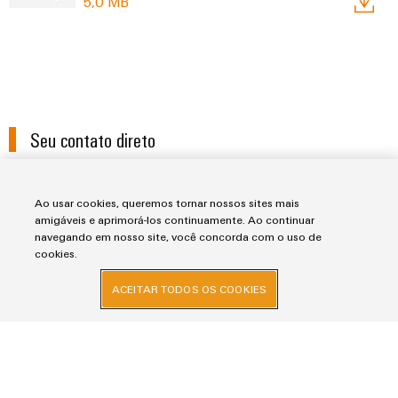
5,0 MB
Seu contato direto
Ao usar cookies, queremos tornar nossos sites mais
amigáveis e aprimorá-los continuamente. Ao continuar
navegando em nosso site, você concorda com o uso de
Suporte Técnico
cookies.
ACEITAR TODOS OS COOKIES
suporte.tecnico@weidmueller.co
m
+55 11 4366 9620