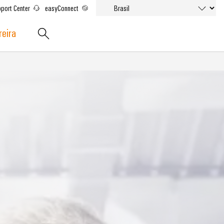
port Center
easyConnect
reira