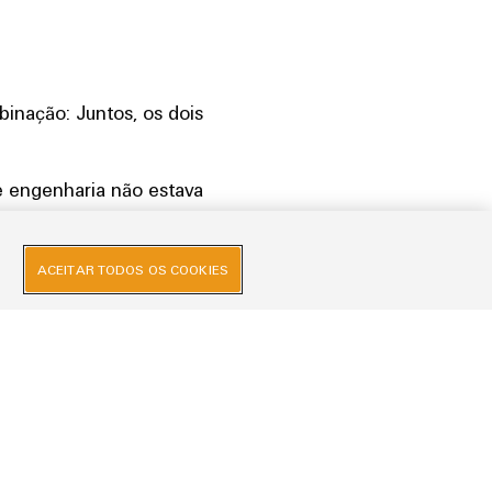
binação: Juntos, os dois
de engenharia não estava
ancer, desenvolvendo uma
mplementaram perfeitamente
ACEITAR TODOS OS COOKIES