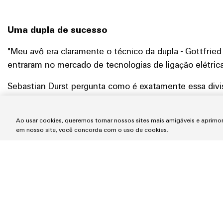
Uma dupla de sucesso
"Meu avô era claramente o técnico da dupla - Gottfried
entraram no mercado de tecnologias de ligação elétric
Sebastian Durst pergunta como é exatamente essa divisã
em Detmold na época, mas em Bad Honnef. Hoje, diria
nova tecnologia para o Sr. Gläsel e Weidmüller", rela
Ao usar cookies, queremos tornar nossos sites mais amigáveis e aprim
de muitas maneiras. As duas famílias também tiveram u
em nosso site, você concorda com o uso de cookies.