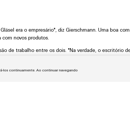
 Gläsel era o empresário", diz Gierschmann. Uma boa com
a com novos produtos.
o de trabalho entre os dois. "Na verdade, o escritório 
-se que o meu avô trabalhou como uma espécie de freel
ta Gierschmann, adicionando: "Acredito que os dois se co
orá-los continuamente. Ao continuar navegando
ma ligação muito amigável em um nível pessoal."