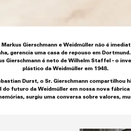
tre Markus Gierschmann e Weidmüller não é imedi
nha, gerencia uma casa de repouso em Dortmund. E
s Gierschmann é neto de Wilhelm Staffel - o inve
plástico da Weidmüller em 1948.
stian Durst, o Sr. Gierschmann compartilhou hi
do futuro da Weidmüller em nossa nova fábrica 
mórias, surgiu uma conversa sobre valores, mud