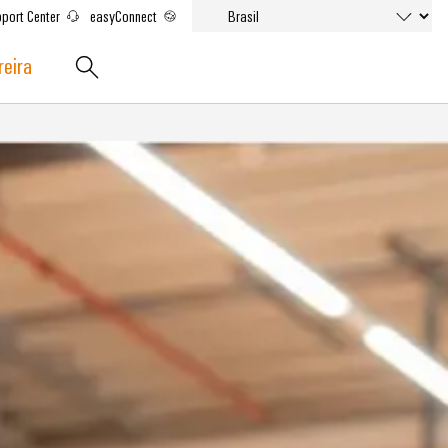
port Center
easyConnect
reira