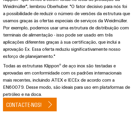
globais
para
eletrônica
Weidmüller", lembrou Oberhuber. "O fator decisivo para nós foi
Interface
Segurança
dispositivos
a possibilidade de reduzir o número de versões da estrutura que
OCI
Experiência
industrial
Proteção
Fotovoltaico
usamos graças às ofertas especiais de serviços da Weidmüller.
digital
contra
Aproveitando
Interface
Por exemplo, podemos usar uma estrutura de distribuição com
Soluções
a
descargas
EDI
terminais de alimentação - isso pode ser usado em três
de
energia
atmosféricas
aplicações diferentes graças à sua certificação, que inclui a
solar
gerenciamento
e
para
aprovação Ex. Essa oferta reduziu significativamente nosso
de
VISÃO
a
sobretensões
esforço de planejamento."
GERAL
energia
eficiência
de
Todas as estruturas Klippon® de aço inox são testadas e
PV
recursos
Plataforma
aprovadas em conformidade com os padrões internacionais
combiner
de
mais recentes, incluindo ATEX e IECEx de acordo com a
Hidrogênio
boxes
serviços
EN60079. Desse modo, são ideais para uso em plataformas de
O
petróleo e na doca.
industriais
hidrogênio
Distribuidores
como
easyConnect
CONTACTE-NOS!
Fieldbus
tecnologia
fundamental
Controlador
para
de
a
Automação
transição
centrais