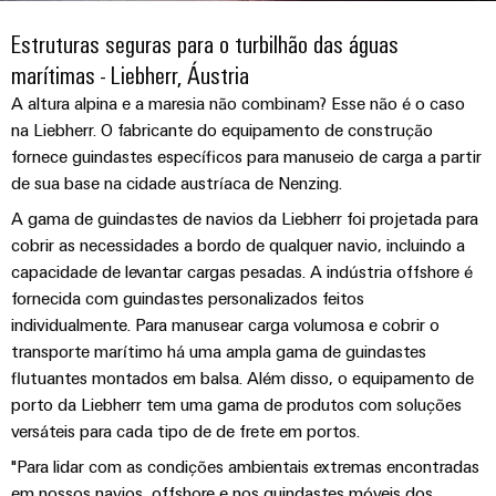
anos
tornam
SNAP
Conectores
Representantes
Wallbox
Região
tangíveis
cabos
Weidmüller
Vendas
IN
Estruturas seguras para o turbilhão das águas
PCB
e
Centro-
personalizados
Informações
Conector
soluções
marítimas - Liebherr, Áustria
e
Fatos
Oeste
Tecnologia
podem
Legais
de
Serviço
terminais
e
A altura alpina e a maresia não combinam? Esse não é o caso
Empresa
ser
de
e
emenda
Região
de
na Liebherr. O fabricante do equipamento de construção
experimentadas.
PCB
números
conexão
Políticas
fornece guindastes específicos para manuseio de carga a partir
Norte
Entrega
Armazenamento
PUSH
DPS
Sistemas
de
Sustentabilidade
Carreira
de sua base na cidade austríaca de Nenzing.
Rápida
de
IN
Linha
Região
e
Privacidade
A gama de guindastes de navios da Liebherr foi projetada para
Academia
Energia
Conexel
Sul
componentes
cobrir as necessidades a bordo de qualquer navio, incluindo a
Computação
Weidmüller
Soluções
de
Consultoria
capacidade de levantar cargas pesadas. A indústria offshore é
de
Luminárias
e
Promoções
caixas
produtos
fornecida com guindastes personalizados feitos
e
Recursos
VISÃO
ponta
Linha
e
GERAL
para
individualmente. Para manusear carga volumosa e cobrir o
engenharia
Humanos
u-
Conexel
Sistemas
sistemas
Novidades
transporte marítimo há uma ampla gama de guindastes
digital
de
OS
e
Conformidade
flutuantes montados em balsa. Além disso, o equipamento de
armazenamento
Promoções
componentes
VISÃO
de
Consultoria
porto da Liebherr tem uma gama de produtos com soluções
Micro
GERAL
Locais
energia
para
versáteis para cada tipo de de frete em portos.
de
redes
Notícias
(ESS)
entrada
conectividade
DC
"Para lidar com as condições ambientais extremas encontradas
Informação
de
Caminhos
Linha
em nossos navios, offshore e nos guindastes móveis dos