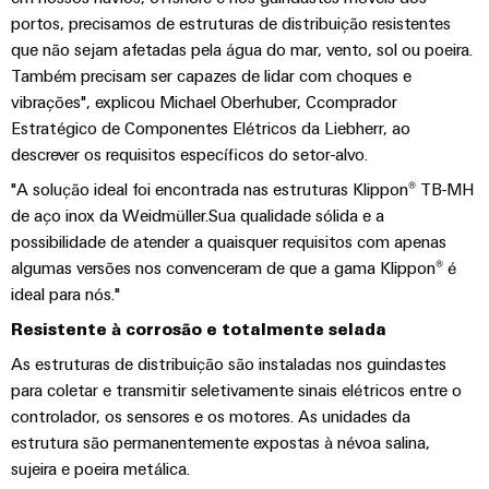
de
engenharia
Industrial
cabos
de
Conexel
portos, precisamos de estruturas de distribuição resistentes
gestão
digital
5G
ferro
by
que não sejam afetadas pela água do mar, vento, sol ou poeira.
e
Cabo
Soluções
Weidmüller
Também precisam ser capazes de lidar com choques e
Weidmüller
Certificados
Single
de
modernas
vibrações", explicou Michael Oberhuber, Ccomprador
Configurator
e
Pair
conexão,
Estratégico de Componentes Elétricos da Liebherr, ao
Orange
digitais
Ethernet
cabos
descrever os requisitos específicos do setor-alvo.
para
Downloads
Serviços
Mag
de
uma
de
|
"A solução ideal foi encontrada nas estruturas Klippon® TB-MH
mobilidade
ligação
Catálogos
de aço inox da Weidmüller.Sua qualidade sólida e a
conector
Revista
ecológica
Quadro
e
nos
possibilidade de atender a quaisquer requisitos com apenas
PCB
do
Certificações
e
transportes
cabos
algumas versões nos convenceram de que a gama Klippon® é
cliente
e
ferroviários
campo
Serviços
ideal para nós."
Cablagem
Aprovações
Centro
de
Nosso
Resistente à corrosão e totalmente selada
Construção
do
de
laboratório
gerenciamento
inteligente
sistema
As estruturas de distribuição são instaladas nos guindastes
dados
de
Distribuição
para coletar e transmitir seletivamente sinais elétricos entre o
CLP
Soluções
quadros
controlador, os sensores e os motores. As unidades da
e
e
Suporte
Imprensa
Buscar
estrutura são permanentemente expostas à névoa salina,
produtos
soluções
Fiação
um
para
sujeira e poeira metálica.
Apoio
Notícias
de
centros