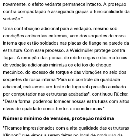
seu
relés
em
e
novamente, o efeito vedante permanece intacto. A proteção
soluções
parceiro
de
energia
peças
contra compactação é assegurada graças à funcionalidade da
eólica
de
estado
Automação
de
vedação."
soluções
sólido
Energia
descentralizada
substituição
Uma contribuição adicional para a vedação, mesmo sob
de
tradicional
condições ambientais extremas, vem dos soquetes de rosca
Amplificador
Automação
Cursos
Industrial
O
interna que estão soldados nas placas de flange na parede da
de
industrial
futuro
de
IoT
estrutura. Com esse processo, a Weidmüller protege contra
para
isolamento
formação
&
fugas. A remoção das porcas de rebite cegas e dos materiais
a
IIoT
e
e
Automation
geração
de vedação adicionais minimiza os efeitos do choque
&
transdutores
comprovada
seminários
mecânico, do excesso de torque e das vibrações no selo dos
Software
de
de
soquetes de rosca interna."Para um controle de qualidade
energia
de
medição
Eventos
adicional, realizamos um teste de fuga sob pressão auxiliado
Automação
Fabricantes
Opções
e
por computador nas estruturas acabadas", continuou Rücker.
Fontes
de
"Dessa forma, podemos fornecer nossas estruturas com altos
de
feiras
Industrial
de
dispositivos
níveis de qualidade consistentes e incondicionais."
pedido
analytics
alimentação
Feiras
Soluções
digital
Número mínimo de versões, proteção máxima
de
e
IoT
Carcaças
conectividade
"Ficamos impressionados com a alta qualidade das estruturas
eShop
eventos
industrial
inovadoras
para
Klippon® que vimos a serem feitas no local de produção da