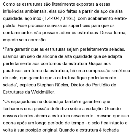
de
Distribuidor
técnico
da
Como as estruturas são literalmente expostas a essas
migração
de
campo
dados
influências ambientais, elas são feitas a partir de aço de alta
empresa
-
Conformidade
Interfaces
VISÃO
qualidade, aço inox (1,4404/316L), com acabamento eletro-
Medição
eficientes,
GERAL
com
de
polido. Esse processo suaviza as superfícies para que os
confiáveis,
inteligente
produtos
serviço
contaminantes não possam aderir às estruturas. Dessa forma,
escaláveis
Nossos
ambientais
impede-se a corrosão.
Soluções
parceiros
Construção
Caixas
para
"Para garantir que as estruturas sejam perfeitamente seladas,
naval
PSIRT
de
Distribuição
o
usamos um selo de silicone de alta qualidade que se adapta
Soluções
distribuição
perfeitamente aos contornos da estrutura. Graças aos
local
Dados
de
IIoT
ligação
parafusos em torno da estrutura, há uma compressão simétrica
de
de
e
abrangentes
do selo, que garante que a estrutura fique perfeitamente
trabalho
engenharia
para
rede
Sistemas
selada", explicou Stephan Rücker, Diretor do Portfólio de
o
de
eletrônicos
Weidmüller
Estruturas da Weidmüller.
Catálogos
setor
parceiros
marítimo
Configurator
de
"Os espaçadores na dobradiça também garantem que
Módulos
de
produtos
tenhamos uma pressão definitiva sobre a vedação. Quando
Energia
de
automação
técnicos
nossos clientes abrem a estrutura novamente - mesmo que isso
eólica
relés
Sistemas
ocorra após um longo período de tempo - o selo fica intacto e
Excelência
Encontre
e
Reparos
e
volta à sua posição original. Quando a estrutura é fechada
operacional